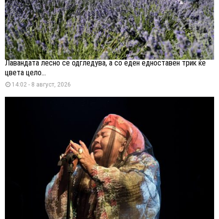
Лавандата лесно се одгледува, а со еден едноставен трик ќе
цвета цело...
14:02 - 8 август, 2026