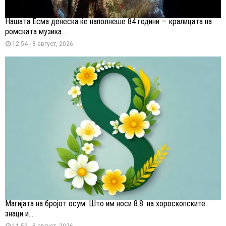
Нашата Есма денеска ќе наполнеше 84 години — кралицата на
ромската музика...
12:54 - 8 август, 2026
Магијата на бројот осум: Што им носи 8.8. на хороскопските
знаци и...
11:59 - 8 август, 2026