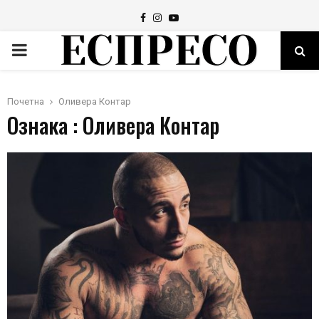
Facebook
Instagram
Youtube
PRIMARY
MENU
Почетна
Оливера Контар
Ознака : Оливера Контар