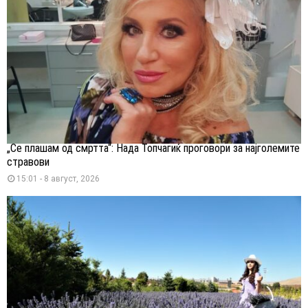
„Се плашам од смртта“: Нада Топчагиќ проговори за најголемите
стравови
15:01 - 8 август, 2026