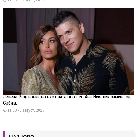
Јелена Радановиќ во екот на хаосот со Ана Николиќ замина од
Србија...
11:00 - 8 август, 2026