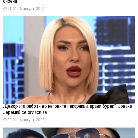
сирена
21:01 - 6 август, 2026
„Девојката работи во неговите пекарници, прави бурек“: Јована
Јеремиќ се огласи за...
20:01 - 6 август, 2026