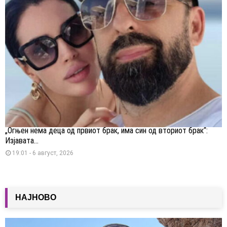
„Огњен нема деца од првиот брак, има син од вториот брак“:
Изјавата...
19:01 - 6 август, 2026
НАЈНОВО