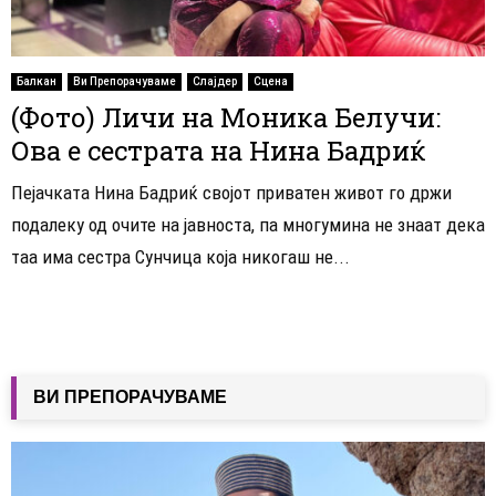
Балкан
Ви Препорачуваме
Слајдер
Сцена
(Фото) Личи на Моника Белучи:
Ова е сестрата на Нина Бадриќ
Пејачката Нина Бадриќ својот приватен живот го држи
подалеку од очите на јавноста, па многумина не знаат дека
таа има сестра Сунчица која никогаш не...
ВИ ПРЕПОРАЧУВАМЕ