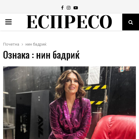
Facebook
Instagram
Youtube
PRIMARY
MENU
Почетна
нин бадриќ
Ознака : нин бадриќ