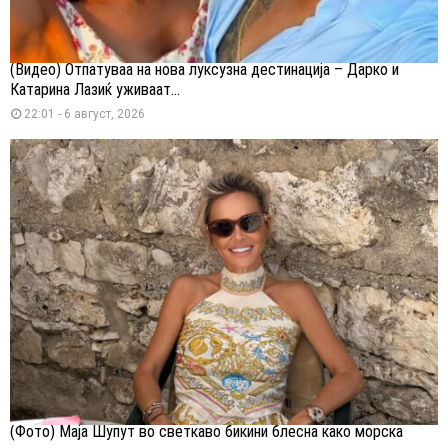
(Видео) Отпатуваа на нова луксузна дестинација – Дарко и
Катарина Лазиќ уживаат...
22:01 - 6 август, 2026
(Фото) Маја Шупут во светкаво бикини блесна како морска