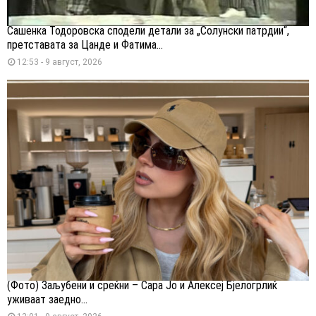
Сашенка Тодоровска сподели детали за „Солунски патрдии“,
претставата за Цанде и Фатима...
12:53 - 9 август, 2026
(Фото) Заљубени и среќни – Сара Јо и Алексеј Бјелогрлиќ
уживаат заедно...