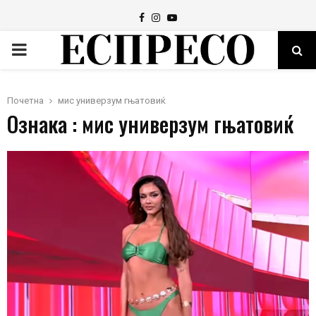
Facebook
Instagram
Youtube
PRIMARY
MENU
Почетна
мис универзум гњатовиќ
Ознака : мис универзум гњатовиќ