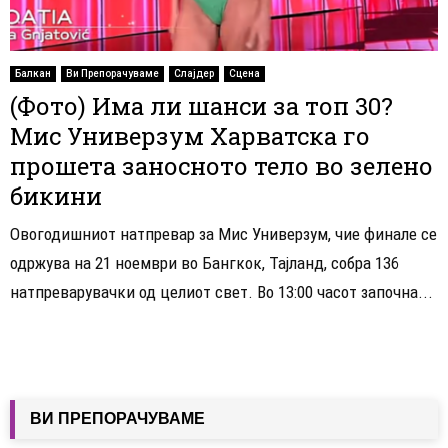
Балкан
Ви Препорачуваме
Слајдер
Сцена
(Фото) Има ли шанси за топ 30?
Мис Универзум Харватска го
прошета заносното тело во зелено
бикини
Овогодишниот натпревар за Мис Универзум, чие финале се
одржува на 21 ноември во Бангкок, Тајланд, собра 136
натпреварувачки од целиот свет. Во 13:00 часот започна...
ВИ ПРЕПОРАЧУВАМЕ