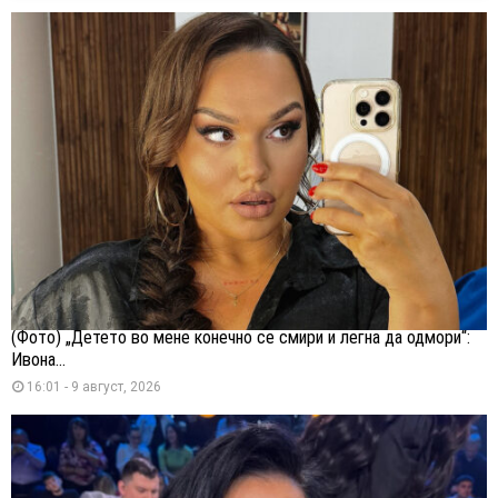
(Фото) „Детето во мене конечно се смири и легна да одмори“:
Ивона...
16:01 - 9 август, 2026