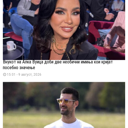
Внукот на Алка Вуица доби две необични имиња кои кријат
посебно значење
15:01 - 9 август, 2026