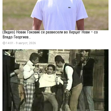
(Видео) Новак Ѓоковиќ се развесели во Херцег Нови – со
Владо Георгиев...
14:01 - 9 август, 2026