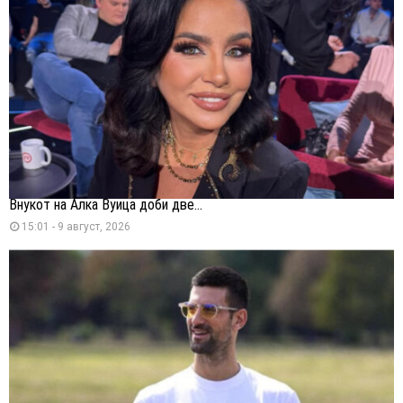
Внукот на Алка Вуица доби две...
15:01 - 9 август, 2026