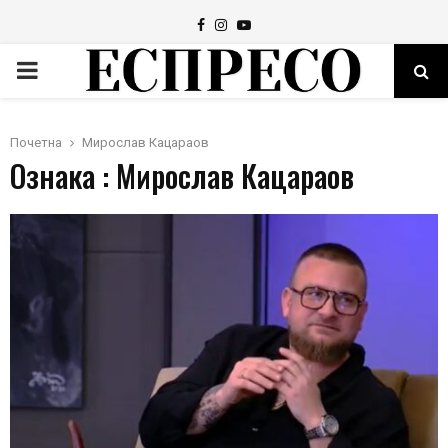
Facebook
Instagram
Youtube
PRIMARY
MENU
Почетна
Мирослав Кацараов
Ознака : Мирослав Кацараов