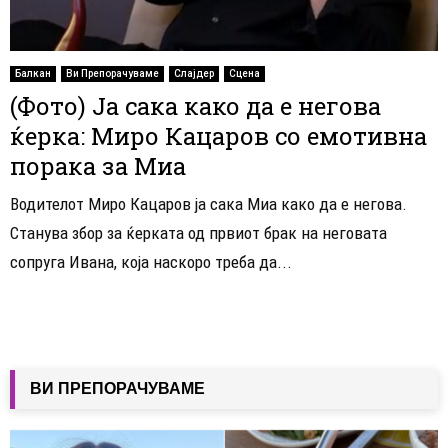
Балкан
Ви Препорачуваме
Слајдер
Сцена
(Фото) Ја сака како да е негова
ќерка: Миро Кацаров со емотивна
порака за Миа
Водителот Миро Кацаров ја сака Миа како да е негова.
Станува збор за ќерката од првиот брак на неговата
сопруга Ивана, која наскоро треба да...
ВИ ПРЕПОРАЧУВАМЕ