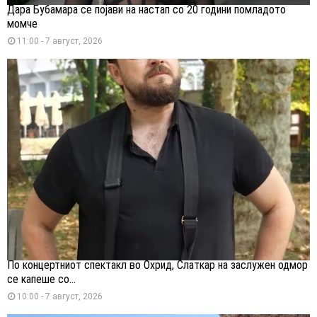
Дара Бубамара се појави на настап со 20 години помладото
момче
11:00 - 7 август, 2026
По концертниот спектакл во Охрид, Слаткар на заслужен одмор
се капеше со...
10:00 - 7 август, 2026