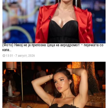
(Фото) Никој не ја препозна Цеца на аеродромот – пејачката со
капа...
13:01 - 7 август, 2026