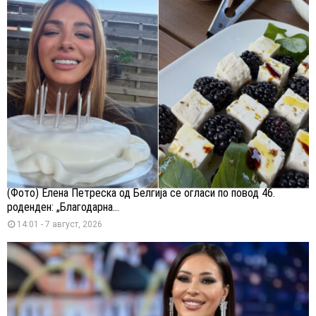
(Фото) Елена Петреска од Белгија се огласи по повод 46.
роденден: „Благодарна...
14:01 - 7 август, 2026