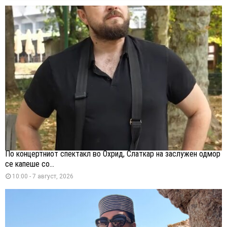
По концертниот спектакл во Охрид, Слаткар на заслужен одмор
се капеше со...
10:00 - 7 август, 2026