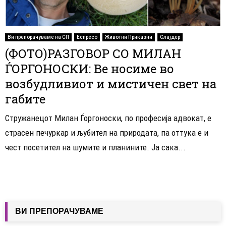
Ви препорачуваме на СП
Еспресо
Животни Приказни
Слајдер
(ФОТО)РАЗГОВОР СО МИЛАН
ЃОРГОНОСКИ: Ве носиме во
возбудливиот и мистичен свет на
габите
Стружанецот Милан Ѓоргоноски, по професија адвокат, е
страсен печуркар и љубител на природата, па оттука е и
чест посетител на шумите и планините. Ја сака...
ВИ ПРЕПОРАЧУВАМЕ