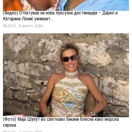
(Видео) Отпатуваа на нова луксузна дестинација – Дарко и
Катарина Лазиќ уживаат...
22:01 - 6 август, 2026
(Фото) Маја Шупут во светкаво бикини блесна како морска
сирена