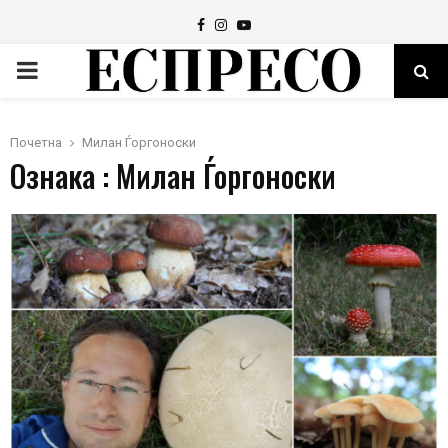
Facebook
Instagram
Youtube
PRIMARY
MENU
Почетна
Милан Ѓоргоноски
Ознака : Милан Ѓоргоноски