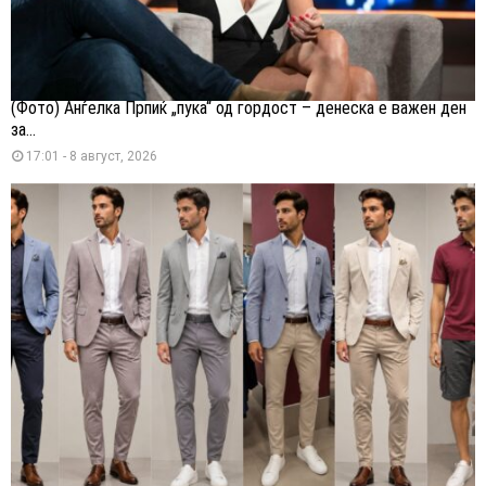
(Фото) Анѓелка Прпиќ „пука“ од гордост – денеска е важен ден
за...
17:01 - 8 август, 2026