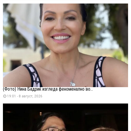
(Фото) Нина Бадриќ изгледа феноменално во...
19:01 - 8 август, 2026