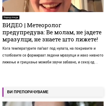
Народ гледа
ВИДЕО | Метеоролог
предупредува: Ве молам, не јадете
мразулци, не знаете што лижете!
Кога температурите паѓаат под нулата, на покривите и
столбовите се формираат ледени мразулци и иако нивното
лижење и грицкање можеби звучи забавно, и секој од...
ВИ ПРЕПОРАЧУВАМЕ