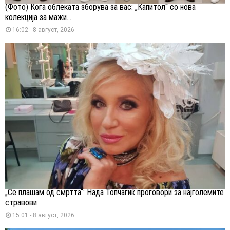
(Фото) Кога облеката зборува за вас: „Капитол“ со нова
колекција за мажи...
16:02 - 8 август, 2026
„Се плашам од смртта“: Нада Топчагиќ проговори за најголемите
стравови
15:01 - 8 август, 2026