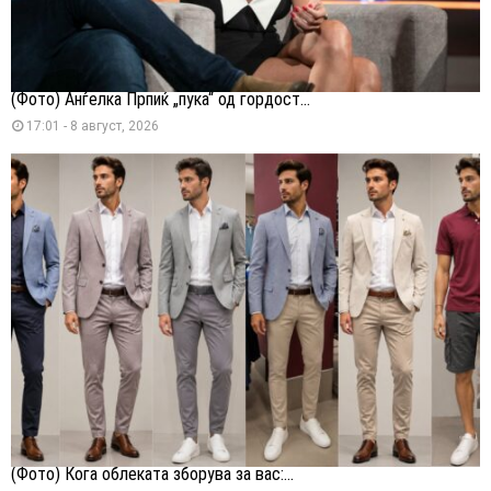
(Фото) Анѓелка Прпиќ „пука“ од гордост...
17:01 - 8 август, 2026
(Фото) Кога облеката зборува за вас:...