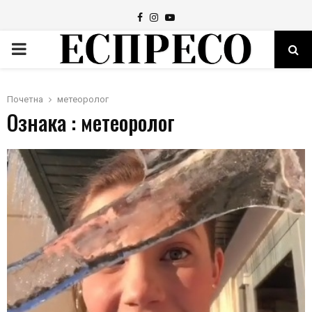
Facebook
Instagram
Youtube
PRIMARY
MENU
Почетна
метеоролог
Ознака : метеоролог