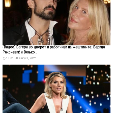
(Видео) Багери во дворот и работници на жештините: Верица
Ракочевиќ и Вељко...
18:01 - 8 август, 2026