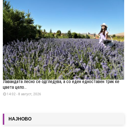
Лавандата лесно се одгледува, а со еден едноставен трик ќе
цвета цело...
14:02 - 8 август, 2026
НАЈНОВО