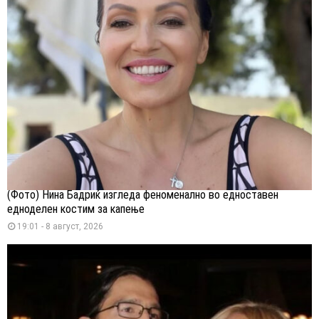
(Фото) Нина Бадриќ изгледа феноменално во едноставен
едноделен костим за капење
19:01 - 8 август, 2026