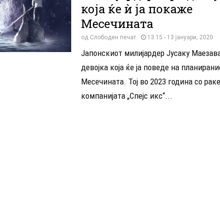
која ќе ѝ ја покаже
Месечината
од
Слободен печат
13:15 - 13 јануари, 2020
Јапонскиот милијардер Јусаку Маезава
девојка која ќе ја поведе на планирани
Месечината. Тој во 2023 година со рак
компанијата „Спејс икс“...