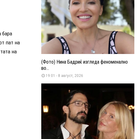
 бара
от пат на
етата на
(Фото) Нина Бадриќ изгледа феноменално
во...
19:01 - 8 август, 2026