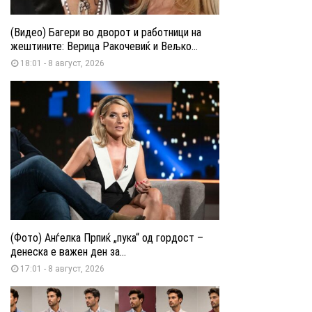
(Видео) Багери во дворот и работници на
жештините: Верица Ракочевиќ и Вељко...
18:01 - 8 август, 2026
(Фото) Анѓелка Прпиќ „пука“ од гордост –
денеска е важен ден за...
17:01 - 8 август, 2026