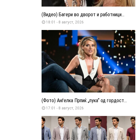
(Видео) Багери во дворот и работници...
18:01 - 8 август, 2026
(Фото) Анѓелка Прпиќ „пука“ од гордост...
17:01 - 8 август, 2026