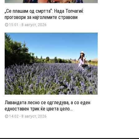
„Се плашам од смртта“: Нада Топчагиќ
проговори за најголемите стравови
15:01 - 8 август, 2026
Лавандата лесно се одгледува, а со еден
едноставен трик ќе цвета цело...
14:02 - 8 август, 2026