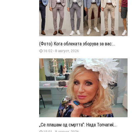
(Фото) Кога облеката зборува за вас:...
16:02 - 8 август, 2026
„Се плашам од смртта“: Нада Топчагиќ...
15:01 - 8 август, 2026