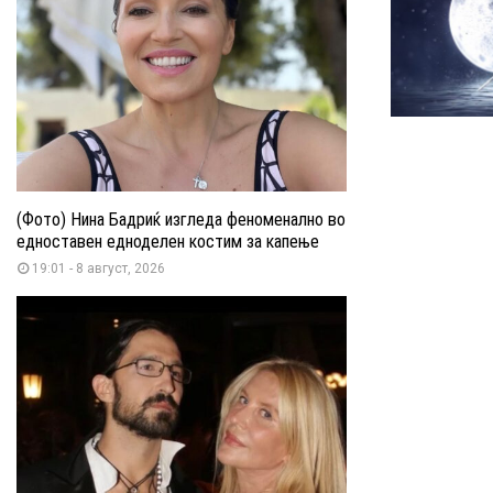
(Фото) Нина Бадриќ изгледа феноменално во
едноставен едноделен костим за капење
19:01 - 8 август, 2026