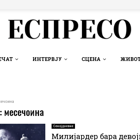
ЕЧАТ
ИНТЕРВЈУ
СЦЕНА
ЖИВОТ
сечоина
: месечоина
Секојдневие
Милијардер бара девој