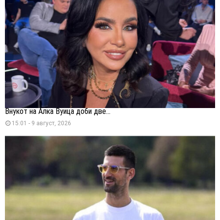
Внукот на Алка Вуица доби две...
15:01 - 9 август, 2026