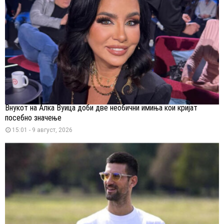
Внукот на Алка Вуица доби две необични имиња кои кријат
посебно значење
15:01 - 9 август, 2026