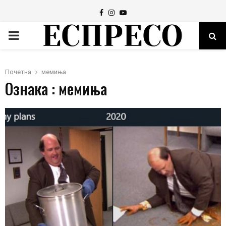
Facebook
Instagram
Youtube
PRIMARY
MENU
Почетна
мемиња
Ознака : мемиња