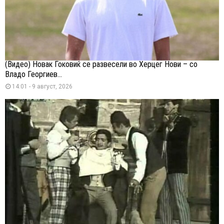
(Видео) Новак Ѓоковиќ се развесели во Херцег Нови – со
Владо Георгиев...
14:01 - 9 август, 2026