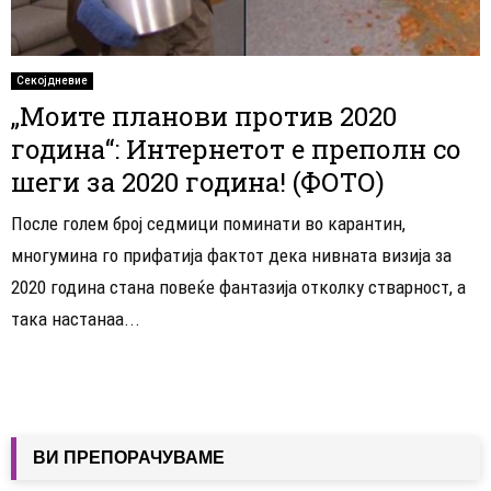
Секојдневие
„Моите планови против 2020
година“: Интернетот е преполн со
шеги за 2020 година! (ФОТО)
После голем број седмици поминати во карантин,
многумина го прифатија фактот дека нивната визија за
2020 година стана повеќе фантазија отколку стварност, а
така настанаа...
ВИ ПРЕПОРАЧУВАМЕ