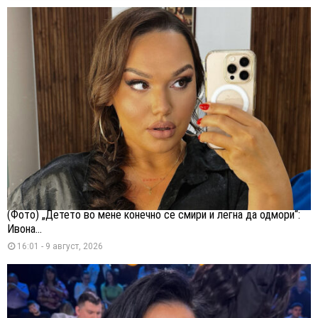
(Фото) „Детето во мене конечно се смири и легна да одмори“:
Ивона...
16:01 - 9 август, 2026