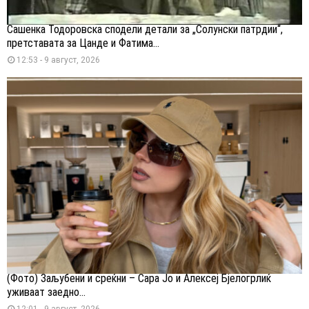
Сашенка Тодоровска сподели детали за „Солунски патрдии“,
претставата за Цанде и Фатима...
12:53 - 9 август, 2026
(Фото) Заљубени и среќни – Сара Јо и Алексеј Бјелогрлиќ
уживаат заедно...
12:01 - 9 август, 2026