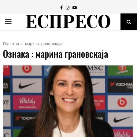
Facebook
Instagram
Youtube
PRIMARY
MENU
Почетна
марина грановскаја
Ознака : марина грановскаја