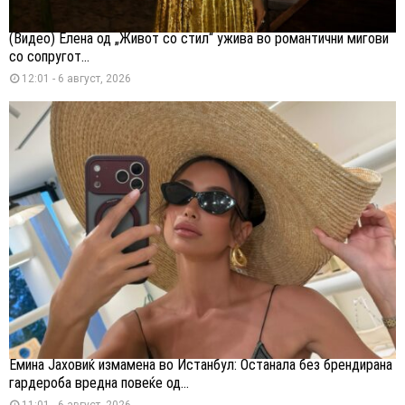
(Видео) Елена од „Живот со стил“ ужива во романтични мигови
со сопругот...
12:01 - 6 август, 2026
Емина Јаховиќ измамена во Истанбул: Останала без брендирана
гардероба вредна повеќе од...
11:01 - 6 август, 2026