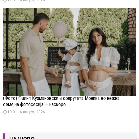
(Фото) Филип Кузмановски и сопругата Моника во нежна
семејна фотосесија — наскоро...
10:01 - 6 август, 2026