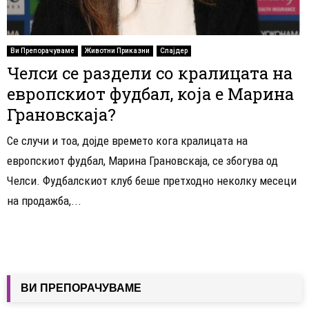
Ви Препорачуваме
Животни Приказни
Слајдер
Челси се раздели со кралицата на
европскиот фудбал, која е Марина
Грановскаја?
Се случи и тоа, дојде времето кога кралицата на
европскиот фудбал, Марина Грановскаја, се збогува од
Челси. Фудбалскиот клуб беше претходно неколку месеци
на продажба,...
ВИ ПРЕПОРАЧУВАМЕ