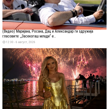
(Видео) Маријана, Росана, Дац и Александар ги здружија
гласовите: „Засекогаш млади“ е...
12:30 - 6 август, 2026