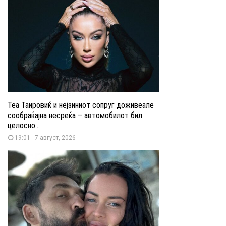
Теа Таировиќ и нејзиниот сопруг доживеале
сообраќајна несреќа – автомобилот бил
целосно...
19:01 - 7 август, 2026