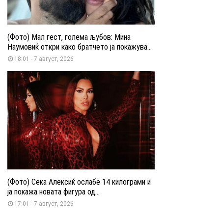
(Фото) Мал гест, голема љубов: Мина
Наумовиќ откри како братчето ја покажува...
18:01 - 7 август, 2026
(Фото) Сека Алексиќ ослабе 14 килограми и
ја покажа новата фигура од...
17:01 - 7 август, 2026