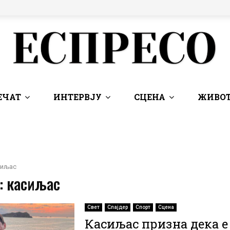
ЕЧАТ
ИНТЕРВЈУ
СЦЕНА
ЖИВОТ
сиљас
: касиљас
Свет
Слајдер
Спорт
Сцена
Касиљас призна дека е г