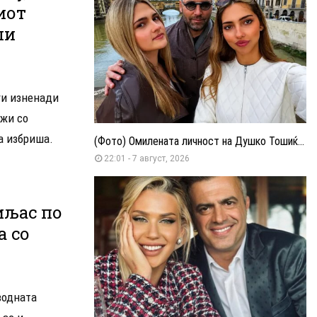
иот
ши
и изненади
ежи со
ја избриша.
(Фото) Омилената личност на Душко Тошиќ...
22:01 - 7 август, 2026
иљас по
а со
водната