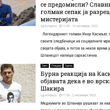
се предомисли? Славн
голман сепак ја разре
мистеријата
од
еспресо
12:00 - 10 октомври, 2022
Легендарниот голман Икер Касиљас г
своите следбеници на социјалните мр
својата објава, а потоа за некое време 
Шпанецот напиша саркастична...
Свет
Слајдер
Сцена
Бурна реакција на Кас
објавата дека е во врск
Шакира
од
еспресо
17:00 - 2 октомври, 2022
Медиумите во Шпанија шушкаат за на