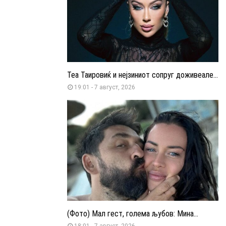
Теа Таировиќ и нејзиниот сопруг доживеале...
19:01 - 7 август, 2026
(Фото) Мал гест, голема љубов: Мина...
18:01 - 7 август, 2026