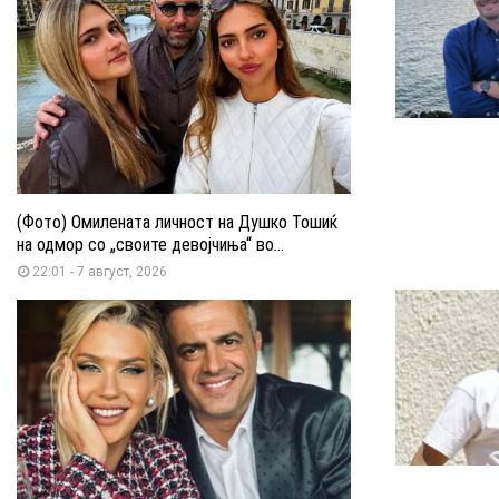
(Фото) Омилената личност на Душко Тошиќ
на одмор со „своите девојчиња“ во...
22:01 - 7 август, 2026