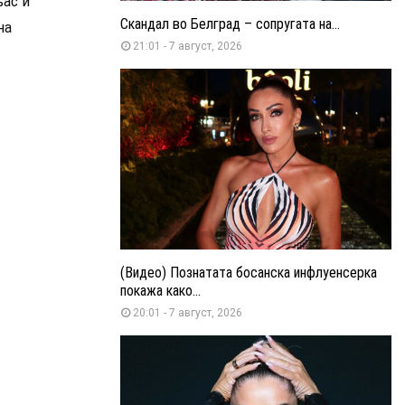
љас и
Скандал во Белград – сопругата на...
на
21:01 - 7 август, 2026
(Видео) Познатата босанска инфлуенсерка
покажа како...
20:01 - 7 август, 2026