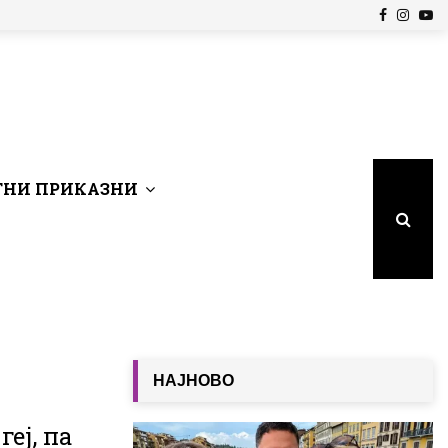
Facebook
Insta
Yo
НИ ПРИКАЗНИ
НАЈНОВО
еј, па