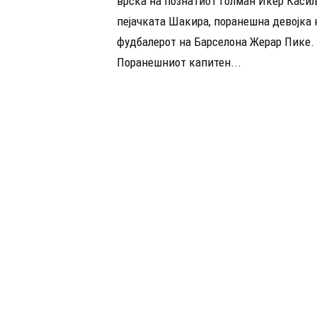
врска на познатиот голман Икер Каси
пејачката Шакира, поранешна девојка 
фудбалерот на Барселона Жерар Пике.
Поранешниот капитен...