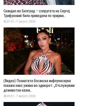
Скандал во Белград – сопругата на Сергеј
Трифуновиќ била приведена по пријава...
21:01 - 7 август, 2026
(Видео) Познатата босанска инфлуенсерка
покажа како ужива во одморот: „Отслужувам
доживотна казна...
20:01 - 7 август, 2026