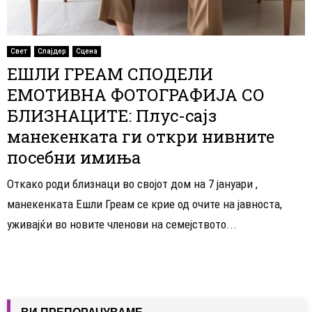
Свет
Слајдер
Сцена
ЕШЛИ ГРЕАМ СПОДЕЛИ
ЕМОТИВНА ФОТОГРАФИЈА СО
БЛИЗНАЦИТЕ: Плус-сајз
манекенката ги откри нивните
посебни имиња
Откако роди близнаци во својот дом на 7 јануари ,
манекенката Ешли Греам се крие од очите на јавноста,
уживајќи во новите членови на семејството...