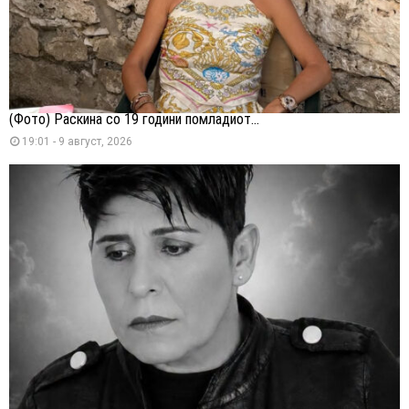
(Фото) Раскина со 19 години помладиот...
19:01 - 9 август, 2026