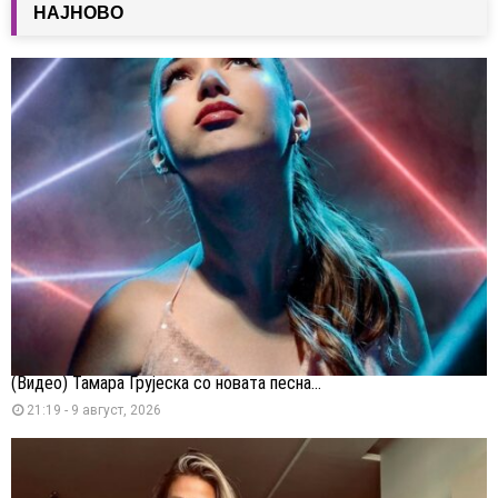
НАЈНОВО
(Видео) Тамара Грујеска со новата песна...
21:19 - 9 август, 2026