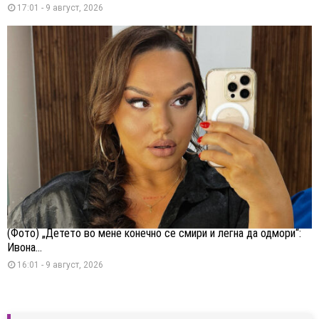
17:01 - 9 август, 2026
(Фото) „Детето во мене конечно се смири и легна да одмори“:
Ивона...
16:01 - 9 август, 2026