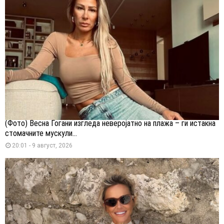
(Фото) Весна Ѓогани изгледа неверојатно на плажа – ги истакна
стомачните мускули...
20:01 - 9 август, 2026