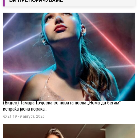
ВИ ПРЕПОРАЧУВАМЕ
(Видео) Тамара Грујеска со новата песна „Нема да бегам“
испраќа јасна порака...
21:19 - 9 август, 2026