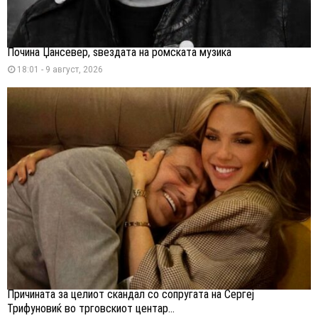
Почина Џансевер, ѕвездата на ромската музика
18:01 - 9 август, 2026
Причината за целиот скандал со сопругата на Сергеј
Трифуновиќ во трговскиот центар...