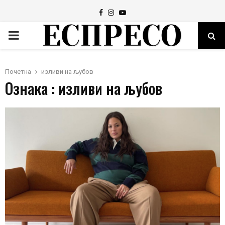
Facebook
Instagram
Youtube
PRIMARY
MENU
Почетна
изливи на љубов
Ознака : изливи на љубов