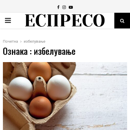
Facebook
Instagram
Youtube
PRIMARY
MENU
Почетна
избелување
Ознака : избелување