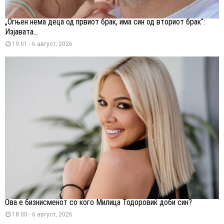
„Огњен нема деца од првиот брак, има син од вториот брак“:
Изјавата...
19:01 - 6 август, 2026
Ова е бизнисменот со кого Милица Тодоровиќ доби син?
18:00 - 6 август, 2026