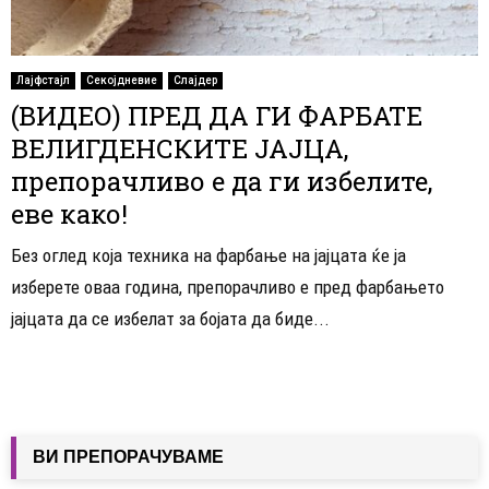
Лајфстајл
Секојдневие
Слајдер
(ВИДЕО) ПРЕД ДА ГИ ФАРБАТЕ
ВЕЛИГДЕНСКИТЕ ЈАЈЦА,
препорачливо е да ги избелите,
еве како!
Без оглед која техника на фарбање на јајцата ќе ја
изберете оваа година, препорачливо е пред фарбањето
јајцата да се избелат за бојата да биде...
ВИ ПРЕПОРАЧУВАМЕ