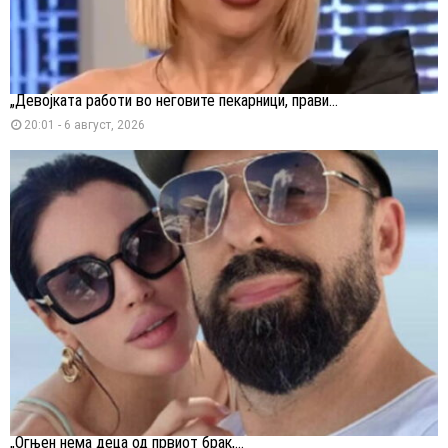
„Девојката работи во неговите пекарници, прави...
20:01 - 6 август, 2026
„Огњен нема деца од првиот брак,...