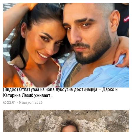
(Видео) Отпатуваа на нова луксузна дестинација – Дарко и
Катарина Лазиќ уживаат...
22:01 - 6 август, 2026