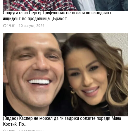
Сопругата на Сергеј Трифуновиќ се огласи по наводниот
инцидент во продавница: „Бракот...
19:01 - 10 август, 2026
(Видео) Каспер не можел да ги задржи солзите поради Мина
Костиќ: По...