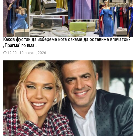
Каков фустан да избереме кога сакаме да оставиме впечаток?
„Прагма“ го има...
19:20 - 10 август, 2026