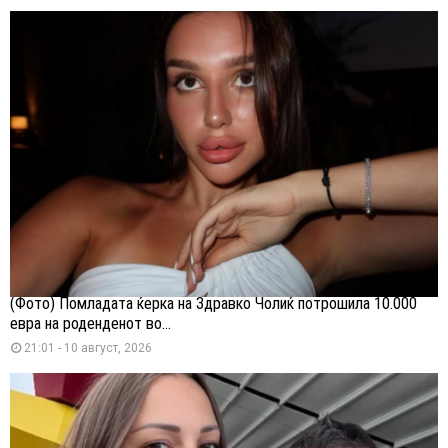
(Фото) Помладата ќерка на Здравко Чолиќ потрошила 10.000
евра на роденденот во...
21:01 - 10 август, 2026