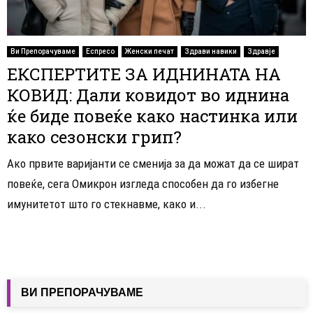
Ви Препорачуваме
Еспресо
Женски печат
Здрави навики
Здравје
ЕКСПЕРТИТЕ ЗА ИДНИНАТА НА
КОВИД: Дали ковидот во иднина
ќе биде повеќе како настинка или
како сезонски грип?
Ако првите варијанти се сменија за да можат да се шират
повеќе, сега Омикрон изгледа способен да го избегне
имунитетот што го стекнавме, како и...
ВИ ПРЕПОРАЧУВАМЕ