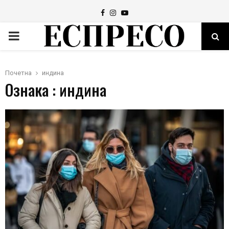
Facebook
Instagram
Youtube
PRIMARY
MENU
Почетна
индина
Ознака : индина