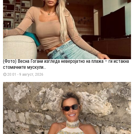
(Фото) Весна Ѓогани изгледа неверојатно на плажа – ги истакна
стомачните мускули...
20:01 - 9 август, 2026