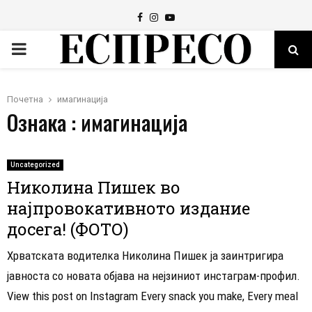
Facebook
Instagram
Youtube
PRIMARY
MENU
Почетна
имагинација
Ознака : имагинација
Uncategorized
Николина Пишек во
најпровокативното издание
досега! (ФОТО)
Хрватската водителка Николина Пишек ја заинтригира
јавноста со новата објава на нејзиниот инстаграм-профил.
View this post on Instagram Every snack you make, Every meal