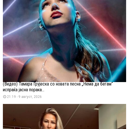
(Видео) Тамара Грујеска со новата песна „Нема да бегам“
испраќа јасна порака...
21:19 - 9 август, 2026