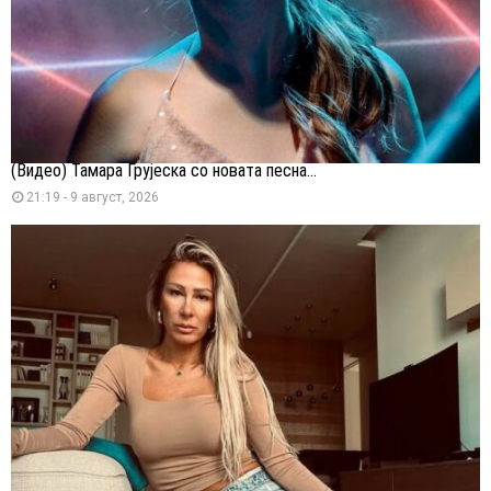
(Видео) Тамара Грујеска со новата песна...
21:19 - 9 август, 2026