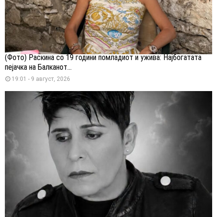
(Фото) Раскина со 19 години помладиот и ужива: Најбогатата
пејачка на Балканот...
19:01 - 9 август, 2026