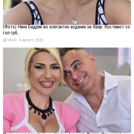
(Фото) Нина Бадриќ во елегантно издание на Хвар: Костимот со
гол грб...
18:00 - 5 август, 2026