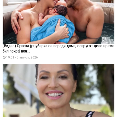
(Видео) Српска јутјуберка се породи дома, сопругот цело време
бил покрај неа:...
19:01 - 5 август, 2026