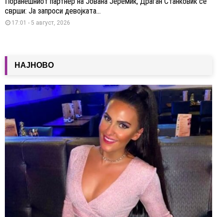
Поранешниот партнер на Јована Јеремиќ, Драган Станковиќ се
сврши: Ја запроси девојката...
17:01 - 5 август, 2026
НАЈНОВО