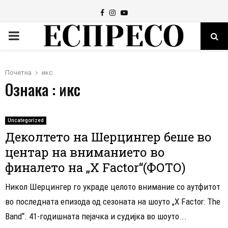
Facebook
Instagram
Youtube
PRIMARY
MENU
Почетна
икс
Ознака : икс
Uncategorized
Деколтето на Шерцингер беше во
центар на вниманието во
финалето на „X Factor“(ФОТО)
Никол Шерцингер го украде целото внимание со аутфитот
во последната епизода од сезоната на шоуто „X Factor: The
Band“. 41-годишната пејачка и судијка во шоуто...