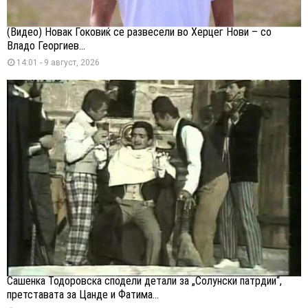
(Видео) Новак Ѓоковиќ се развесели во Херцег Нови – со
Владо Георгиев...
14:01 - 9 август, 2026
Сашенка Тодоровска сподели детали за „Солунски патрдии“,
претставата за Цанде и Фатима...