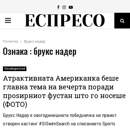
Facebook
Instagram
Youtube
PRIMARY
MENU
Почетна
брукс надер
Ознака : брукс надер
Uncategorized
Атрактивната Американка беше
главна тема на вечерта поради
проѕирниот фустан што го носеше
(ФОТО)
Брукс Надер е овогодинешната победничка на првиот
отворен кастинг #SISwimSearch на списанието Sports