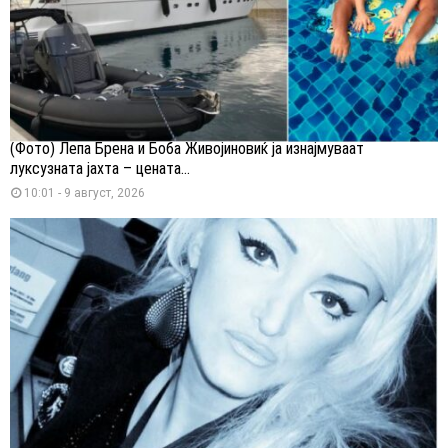
(Фото) Лепа Брена и Боба Живојиновиќ ја изнајмуваат
луксузната јахта – цената...
10:01 - 9 август, 2026