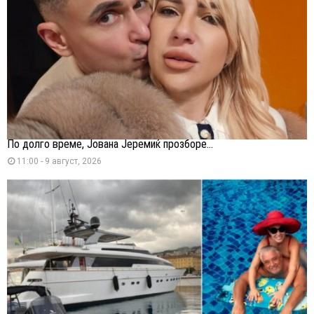
По долго време, Јована Јеремиќ прозборе...
11:00 - 9 август, 2026