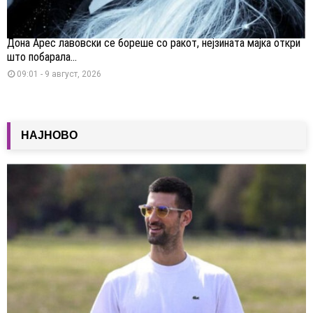
Дона Арес лавовски се бореше со ракот, нејзината мајка откри
што побарала...
09:01 - 9 август, 2026
НАЈНОВО