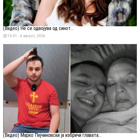
(Видео) Не се одвојува од синот...
15:01 - 6 август, 2026
(Видео) Марко Пејчиновски ја избричи главата...