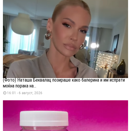
(Фото) Наташа Беквалац позираше како балерина и им испрати
моќна порака на...
16:01 - 6 август, 2026