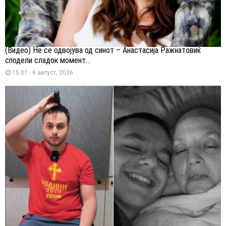
(Видео) Не се одвојува од синот – Анастасија Ражнатовиќ
сподели сладок момент...
15:01 - 6 август, 2026