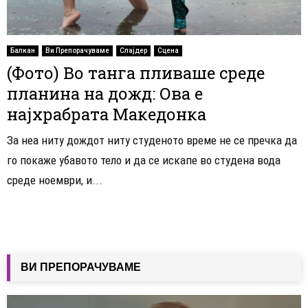
Балкан
Ви Препорачуваме
Слајдер
Сцена
(Фото) Во танга пливаше среде
планина на дожд: Ова е
најхрабрата Македонка
За неа ниту дождот ниту студеното време не се пречка да
го покаже убавото тело и да се искапе во студена вода
среде ноември, и...
ВИ ПРЕПОРАЧУВАМЕ