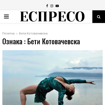
Facebook
Instagram
Youtube
PRIMARY
MENU
Почетна
Бети Котовачевска
Ознака : Бети Котовачевска