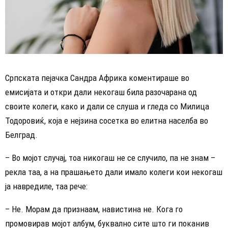
Српската пејачка Сандра Африка коментираше во
емисијата и откри дали некогаш била разочарана од
своите колеги, како и дали се слуша и гледа со Милица
Тодоровиќ, која е нејзина сосетка во елитна населба во
Белград.
– Во мојот случај, тоа никогаш не се случило, па не знам –
рекла таа, а на прашањето дали имало колеги кои некогаш
ја навредиле, таа рече:
– Не. Морам да признаам, навистина не. Кога го
промовирав мојот албум, буквално сите што ги поканив