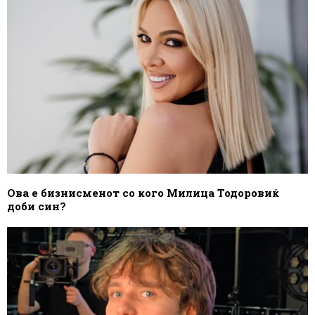
Ова е бизнисменот со кого Милица Тодоровиќ
доби син?