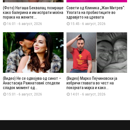
(Фото) Наташа Беквалац позираше
Совети од Клиника „Жан Митрев“:
како балерина и им испрати моќна
Улогата на пробиотиците во
порака на жените:...
здравјето на цревата
16:01 - 6 август, 2026
15:45 - 6 август, 2026
(Видео) Не се одвојува од синот –
(Видео) Марко Пејчиновски ја
Анастасија Ражнатовиќ сподели
избричи главата во чест на
сладок момент од...
покојната мајка и како...
15:01 - 6 август, 2026
14:01 - 6 август, 2026