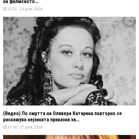
на филмското...
22:02 - 24 јули, 2026
(Видео) По смртта на Оливера Катарина повторно се
раскажува нејзината приказна за...
21:30 - 21 јули, 2026