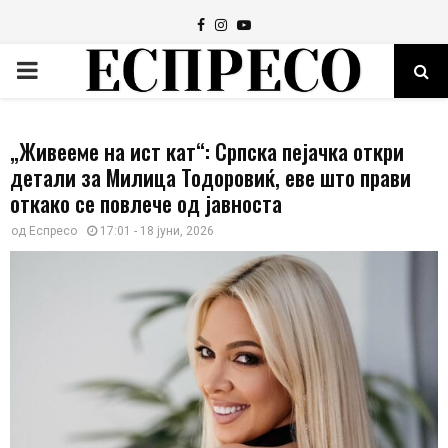
Facebook
Instagram
Youtube
PRIMARY
MENU
„Живееме на ист кат“: Српска пејачка откри
детали за Милица Тодоровиќ, еве што прави
откако се повлече од јавноста
од
Еспресо
17:01 - 18 јуни, 2026