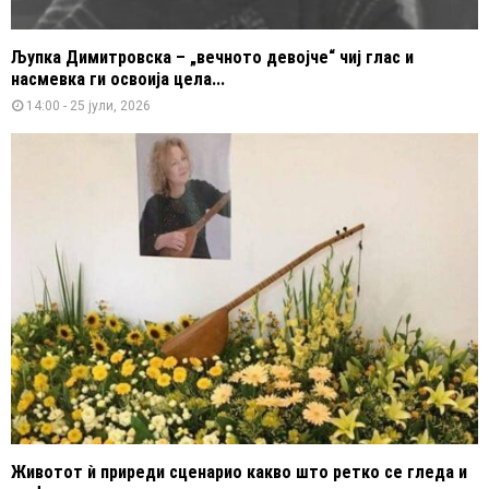
Љупка Димитровска – „вечното девојче“ чиј глас и
насмевка ги освоија цела...
14:00 - 25 јули, 2026
Животот ѝ приреди сценарио какво што ретко се гледа и