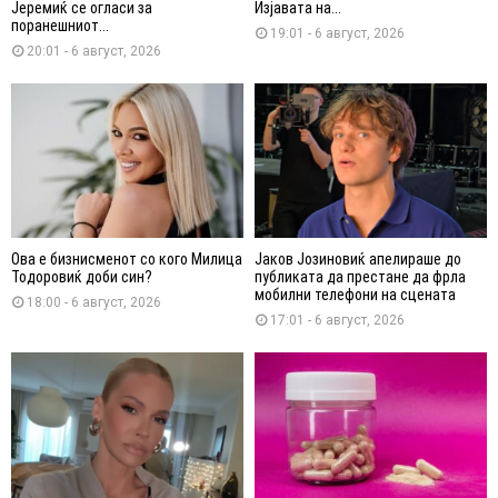
Јеремиќ се огласи за
Изјавата на...
поранешниот...
19:01 - 6 август, 2026
20:01 - 6 август, 2026
Ова е бизнисменот со кого Милица
Јаков Јозиновиќ апелираше до
Тодоровиќ доби син?
публиката да престане да фрла
мобилни телефони на сцената
18:00 - 6 август, 2026
17:01 - 6 август, 2026