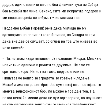
дојдоа, единствените што не беа физички тука во Србија
беа можеби петмина. Секако, сите ми испратија подарок и
ми посакаа среќа со албумот – истакнала таа.
Неодамна Бобан Рајовиќ рече дека Милица не му
одговорила на повик откако ѝ пишал, но Сандра откри
дека тие две се слушаат, со оглед на тоа што живеат во
иста населба.
– Па, не знам каде напишал. Ја познавам Мицка. Мицка е
навистина одлична и речиси се дружиме. Не сме се
сретнале скоро. На ист кат сме, верувале или не.
Пишувавме нешто за зградата, за греење и ладење.
Можеби има погрешен број. Јас сум некој што постојано го
менува телефонскиот број, па можно е тоа да е тоа. Па,
потоа некој ќе мисли дека не сум одговорила, но всушност
не сум одговорила зошто сум го сменила телефонскиот