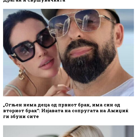
„Огњен нема деца од првиот брак, има син од
вториот брак“: Изјавата на сопругата на Амиџиќ
ги збуни сите