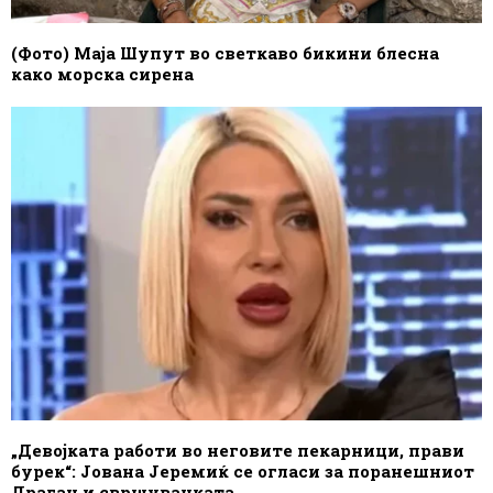
(Фото) Маја Шупут во светкаво бикини блесна
како морска сирена
„Девојката работи во неговите пекарници, прави
бурек“: Јована Јеремиќ се огласи за поранешниот
Драган и свршувачката