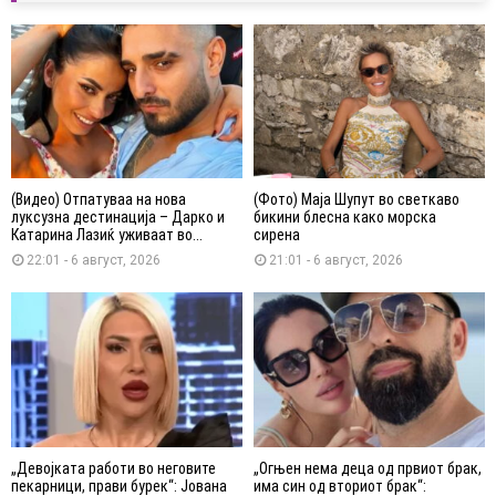
(Видео) Отпатуваа на нова
(Фото) Маја Шупут во светкаво
луксузна дестинација – Дарко и
бикини блесна како морска
Катарина Лазиќ уживаат во...
сирена
22:01 - 6 август, 2026
21:01 - 6 август, 2026
„Девојката работи во неговите
„Огњен нема деца од првиот брак,
пекарници, прави бурек“: Јована
има син од вториот брак“: