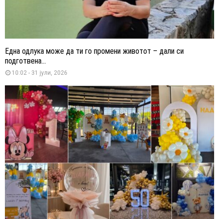
Една одлука може да ти го промени животот – дали си
подготвена...
10:02 - 31 јули, 2026