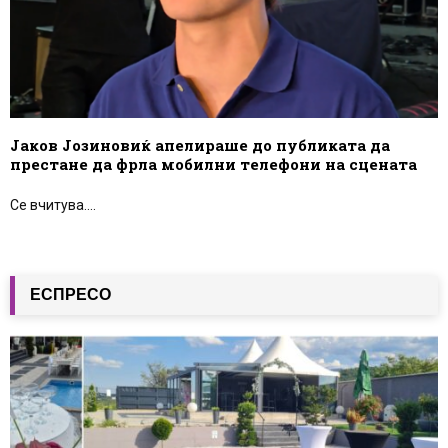
Јаков Јозиновиќ апелираше до публиката да
престане да фрла мобилни телефони на сцената
Се вчитува....
ЕСПРЕСО