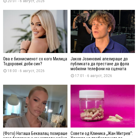
20:01 - 6 август, 2026
Ова е бизнисменот со кого Милица
Јаков Јозиновиќ апелираше до
Тодоровиќ доби син?
публиката да престане да фрла
мобилни телефони на сцената
18:00 - 6 август, 2026
17:01 - 6 август, 2026
(Фото) Наташа Беквалац позираше
Совети од Клиника „Жан Митрев“: