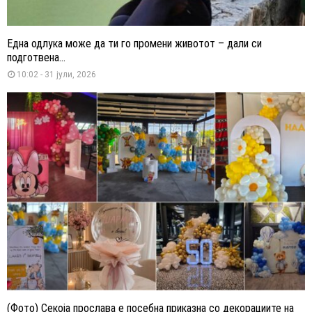
Една одлука може да ти го промени животот – дали си
подготвена...
10:02 - 31 јули, 2026
(Фото) Секоја прослава е посебна приказна со декорациите на