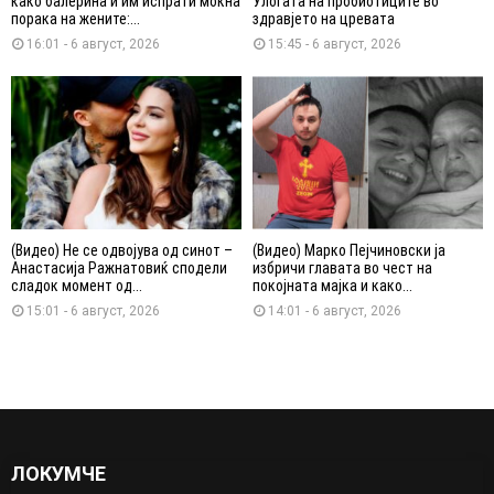
како балерина и им испрати моќна
Улогата на пробиотиците во
порака на жените:...
здравјето на цревата
16:01 - 6 август, 2026
15:45 - 6 август, 2026
(Видео) Не се одвојува од синот –
(Видео) Марко Пејчиновски ја
Анастасија Ражнатовиќ сподели
избричи главата во чест на
сладок момент од...
покојната мајка и како...
15:01 - 6 август, 2026
14:01 - 6 август, 2026
ЛОКУМЧЕ