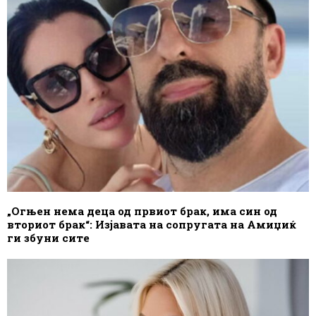
„Огњен нема деца од првиот брак, има син од
вториот брак“: Изјавата на сопругата на Амиџиќ
ги збуни сите