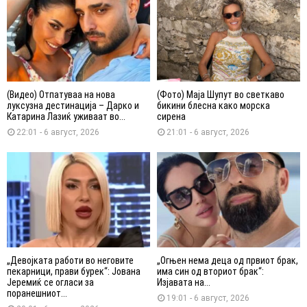
(Видео) Отпатуваа на нова
(Фото) Маја Шупут во светкаво
луксузна дестинација – Дарко и
бикини блесна како морска
Катарина Лазиќ уживаат во...
сирена
22:01 - 6 август, 2026
21:01 - 6 август, 2026
„Девојката работи во неговите
„Огњен нема деца од првиот брак,
пекарници, прави бурек“: Јована
има син од вториот брак“:
Јеремиќ се огласи за
Изјавата на...
поранешниот...
19:01 - 6 август, 2026