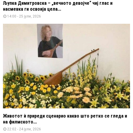
Љупка Димитровска – „вечното девојче“ чиј глас и
насмевка ги освоија цела...
14:00 - 25 јули, 2026
Животот ѝ приреди сценарио какво што ретко се гледа и
на филмското...
22:02 - 24 јули, 2026