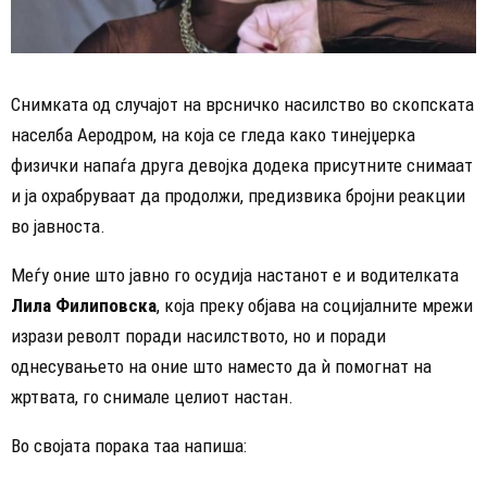
Снимката од случајот на врсничко насилство во скопската
населба Аеродром, на која се гледа како тинејџерка
физички напаѓа друга девојка додека присутните снимаат
и ја охрабруваат да продолжи, предизвика бројни реакции
во јавноста.
Меѓу оние што јавно го осудија настанот е и водителката
Лила Филиповска
, која преку објава на социјалните мрежи
изрази револт поради насилството, но и поради
однесувањето на оние што наместо да ѝ помогнат на
жртвата, го снимале целиот настан.
Во својата порака таа напиша: