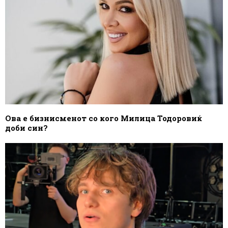
Ова е бизнисменот со кого Милица Тодоровиќ
доби син?