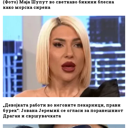
(Фото) Маја Шупут во светкаво бикини блесна
како морска сирена
„Девојката работи во неговите пекарници, прави
бурек“: Јована Јеремиќ се огласи за поранешниот
Драган и свршувачката