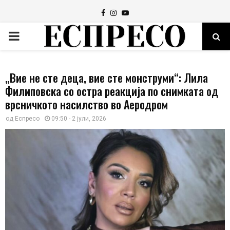
Facebook
Instagram
Youtube
PRIMARY
MENU
„Вие не сте деца, вие сте монструми“: Лила
Филиповска со остра реакција по снимката од
врсничкото насилство во Аеродром
од
Еспресо
09:50 - 2 јули, 2026