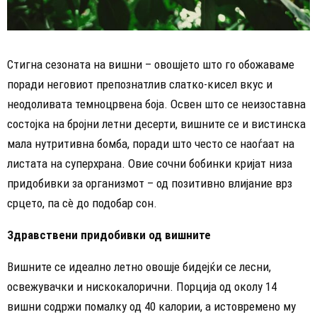
Стигна сезоната на вишни – овошјето што го обожаваме
поради неговиот препознатлив слатко-кисел вкус и
неодоливата темноцрвена боја. Освен што се неизоставна
состојка на бројни летни десерти, вишните се и вистинска
мала нутритивна бомба, поради што често се наоѓаат на
листата на суперхрана. Овие сочни бобинки кријат низа
придобивки за организмот – од позитивно влијание врз
срцето, па сè до подобар сон.
Здравствени придобивки од вишните
Вишните се идеално летно овошје бидејќи се лесни,
освежувачки и нискокалорични. Порција од околу 14
вишни содржи помалку од 40 калории, а истовремено му