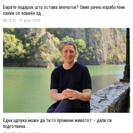
Барате подарок што остава впечаток? Овие рачно изработени
свеќи се повеќе од...
18:30 - 31 јули, 2026
Една одлука може да ти го промени животот – дали си
подготвена...