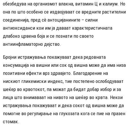
обезбедува на организмот влакна, витамин Ц и калиум. Но
она по што особено се издвојуваат се вредните растителни
соединенија, пред сè антоцијанините – силни
антиоксиданси кои им ја даваат карактеристичната
длабоко црвена боја и се познати по своето
антиинфламаторно дејство.
Бројни истражувања покажуваат дека редовната
консумација на вишни или сок од вишна може да има низа
позитивни ефекти врз здравјето. Благодарение на
нискиот гликемиски индекс, тие постепено ослободуваат
шеќер во крвотокот, па можат да бидат добар избор и за
лица што внимаваат на нивото на шеќер во крвта. Некои
истражувања покажуваат и дека сокот од вишна може да
помогне во регулирање на глукозата кога се пие на празен
стомак.