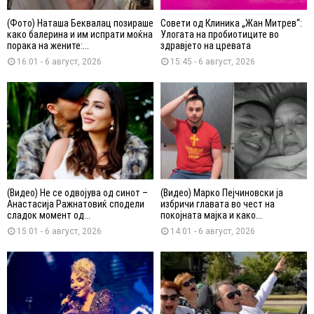
(Фото) Наташа Беквалац позираше
Совети од Клиника „Жан Митрев“:
како балерина и им испрати моќна
Улогата на пробиотиците во
порака на жените:...
здравјето на цревата
16:01 - 6 август, 2026
15:45 - 6 август, 2026
(Видео) Не се одвојува од синот –
(Видео) Марко Пејчиновски ја
Анастасија Ражнатовиќ сподели
избричи главата во чест на
сладок момент од...
покојната мајка и како...
15:01 - 6 август, 2026
14:01 - 6 август, 2026