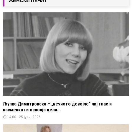
ЖЕНСКИ ПЕЧАТ
Љупка Димитровска – „вечното девојче“ чиј глас и
насмевка ги освоија цела...
14:00 - 25 јули, 2026