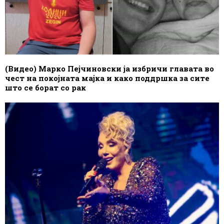
(Видео) Марко Пејчиновски ја избричи главата во
чест на покојната мајка и како поддршка за сите
што се борат со рак