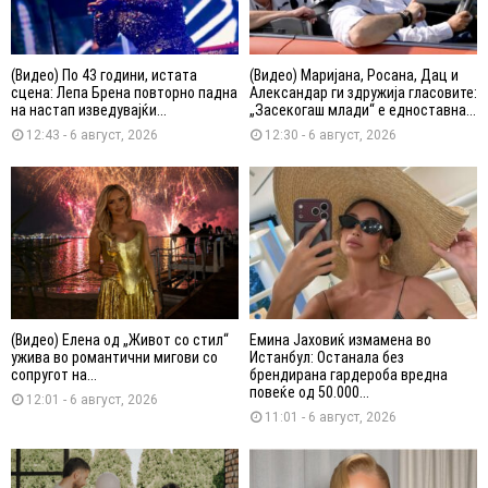
(Видео) По 43 години, истата
(Видео) Маријана, Росана, Дац и
сцена: Лепа Брена повторно падна
Александар ги здружија гласовите:
на настап изведувајќи...
„Засекогаш млади“ е едноставна...
12:43 - 6 август, 2026
12:30 - 6 август, 2026
(Видео) Елена од „Живот со стил“
Емина Јаховиќ измамена во
ужива во романтични мигови со
Истанбул: Останала без
сопругот на...
брендирана гардероба вредна
повеќе од 50.000...
12:01 - 6 август, 2026
11:01 - 6 август, 2026