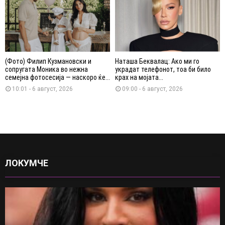
(Фото) Филип Кузмановски и
Наташа Беквалац: Ако ми го
сопругата Моника во нежна
украдат телефонот, тоа би било
семејна фотосесија — наскоро ќе...
крах на мојата...
10:01 - 6 август, 2026
09:00 - 6 август, 2026
ЛОКУМЧЕ