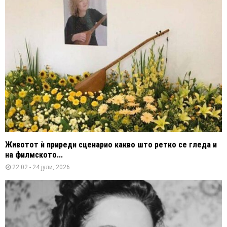
Животот ѝ приреди сценарио какво што ретко се гледа и
на филмското...
22:02 - 24 јули, 2026