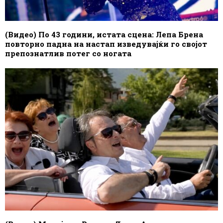
(Видео) По 43 години, истата сцена: Лепа Брена
повторно падна на настап изведувајќи го својот
препознатлив потег со ногата