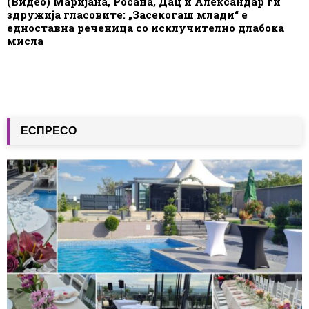
(Видео) Маријана, Росана, Дац и Александар ги
здружија гласовите: „Засекогаш млади“ е
едноставна реченица со исклучително длабока
мисла
ЕСПРЕСО