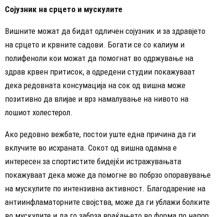
Сојузник на срцето и мускулите
Вишните можат да бидат одличен сојузник и за здравјето
на срцето и крвните садови. Богати се со калиум и
полифеноли кои можат да помогнат во одржување на
здрав крвен притисок, а одредени студии покажуваат
дека редовната консумација на сок од вишна може
позитивно да влијае и врз намалување на нивото на
лошиот холестерол.
Ако редовно вежбате, постои уште една причина да ги
вклучите во исхраната. Сокот од вишна одамна е
интересен за спортистите бидејќи истражувањата
покажуваат дека може да помогне во побрзо опоравување
на мускулите по интензивна активност. Благодарение на
антиинфламаторните својства, може да ги ублажи болките
во мускулите и да го забрза враќањето во форма по напор.