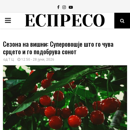
Facebook
Instagram
Youtube
PRIMARY
MENU
Сезона на вишни: Суперовошје што го чува
срцето и го подобрува сонот
од
Т.Ц.
12:50 - 28 јуни, 2026