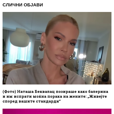
СЛИЧНИ ОБЈАВИ
(Фото) Наташа Беквалац позираше како балерина
и им испрати моќна порака на жените: „Живејте
според вашите стандарди“