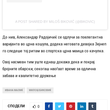
A POST SHARED BY MILOŠ BIKOVIĆ (@BIKOVIC)
До нив, Александар Радојичиќ се одлучи за поелегантна
варијанта во црна кошула, додека неговата девојка Зејнеп
го следеше тој ритам во спортска црна маица со качулка.
Овој насмеан тим уште еднаш докажа дека и покрај
бројните обврски, секогаш наоѓаат време за одлична
забава и квалитетно дружење
ИВАНА МАЛИЌ
МИЛОШ БИКОВИЌ
СПОДЕЛИ
0