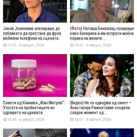
Јаков Јозиновиќ апелираше до
(Фото) Наташа Беквалац позираше
публиката да престане да фрла
како балерина и им испрати моќна
мобилни телефони на сцената
порака на жените:...
17:01 - 6 август, 2026
16:01 - 6 август, 2026
Совети од Клиника „Жан Митрев“:
(Видео) Не се одвојува од синот –
Улогата на пробиотиците во
Анастасија Ражнатовиќ сподели
здравјето на цревата
сладок момент од...
15:45 - 6 август, 2026
15:01 - 6 август, 2026