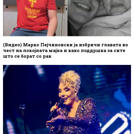
(Видео) Марко Пејчиновски ја избричи главата во
чест на покојната мајка и како поддршка за сите
што се борат со рак