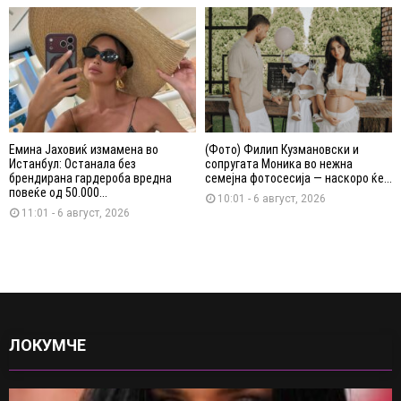
Емина Јаховиќ измамена во
(Фото) Филип Кузмановски и
Истанбул: Останала без
сопругата Моника во нежна
брендирана гардероба вредна
семејна фотосесија — наскоро ќе...
повеќе од 50.000...
10:01 - 6 август, 2026
11:01 - 6 август, 2026
ЛОКУМЧЕ