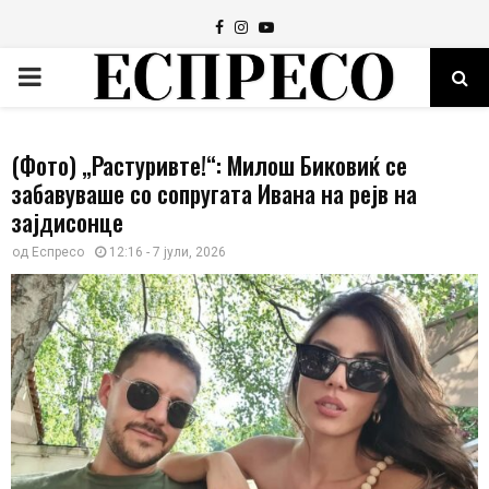
Facebook
Instagram
Youtube
PRIMARY
MENU
(Фото) „Растуривте!“: Милош Биковиќ се
забавуваше со сопругата Ивана на рејв на
зајдисонце
од
Еспресо
12:16 - 7 јули, 2026