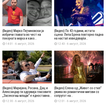
(Видео) Марко Пејчиновски ја
(Видео) По 43 години, истата
избричи главата во чест на
сцена: Лепа Брена повторно падна
покојната мајка и како...
на настап изведувајќи...
14:01 - 6 август, 2026
12:43 - 6 август, 2026
(Видео) Маријана, Росана, Дац и
(Видео) Елена од „Живот со стил“
Александар ги здружија гласовите:
ужива во романтични мигови со
„Засекогаш млади“ е едноставна...
сопругот на...
12:30 - 6 август, 2026
12:01 - 6 август, 2026