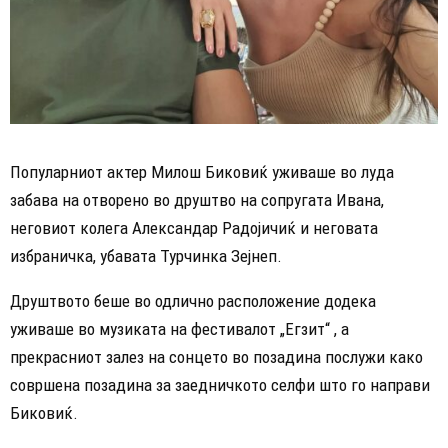
Популарниот актер Милош Биковиќ уживаше во луда
забава на отворено во друштво на сопругата Ивана,
неговиот колега Александар Радојичиќ и неговата
избраничка, убавата Турчинка Зејнеп.
Друштвото беше во одлично расположение додека
уживаше во музиката на фестивалот „Егзит“ , а
прекрасниот залез на сонцето во позадина послужи како
совршена позадина за заедничкото селфи што го направи
Биковиќ.