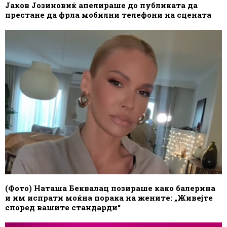
Јаков Јозиновиќ апелираше до публиката да
престане да фрла мобилни телефони на сцената
(Фото) Наташа Беквалац позираше како балерина
и им испрати моќна порака на жените: „Живејте
според вашите стандарди“