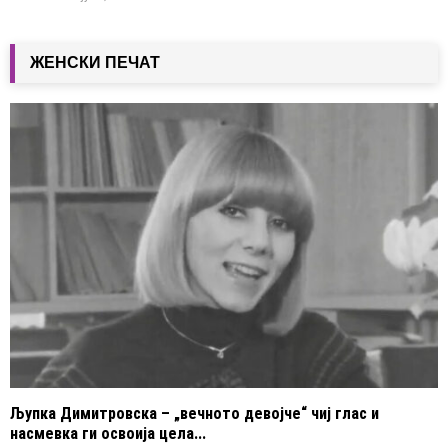
ЖЕНСКИ ПЕЧАТ
Љупка Димитровска – „вечното девојче“ чиј глас и
насмевка ги освоија цела...