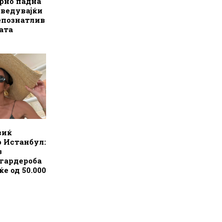
рно падна
зведувајќи
репознатлив
ата
виќ
 Истанбул:
з
гардероба
е од 50.000