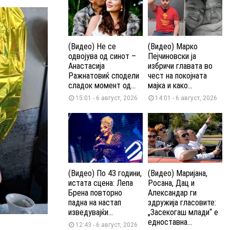
(Видео) Не се
(Видео) Марко
одвојува од синот –
Пејчиновски ја
Анастасија
избричи главата во
Ражнатовиќ сподели
чест на покојната
сладок момент од...
мајка и како...
15:01 - 6 август, 2026
14:01 - 6 август, 2026
(Видео) По 43 години,
(Видео) Маријана,
истата сцена: Лепа
Росана, Дац и
Брена повторно
Александар ги
падна на настап
здружија гласовите:
изведувајќи...
„Засекогаш млади“ е
едноставна...
12:43 - 6 август, 2026