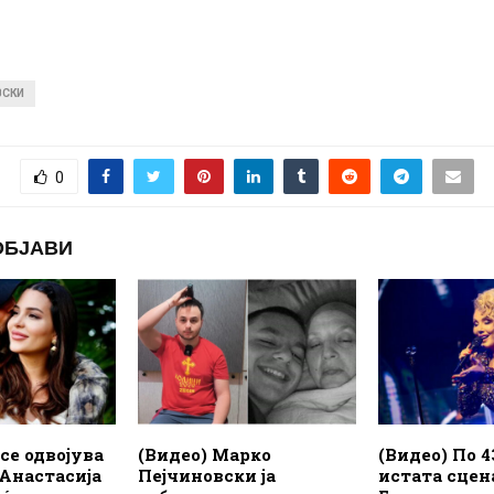
ВСКИ
0
ОБЈАВИ
 се одвојува
(Видео) Марко
(Видео) По 4
 Анастасија
Пејчиновски ја
истата сцен