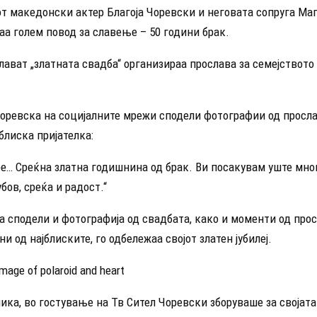
т македонски актер Благоја Чоревски и неговата сопруга Ма
а голем повод за славење – 50 години брак.
слават „златната свадба“ организираа прослава за семејството
оревска на социјалните мрежи сподели фотографии од просла
блиска пријателка:
ре… Среќна златна годишнина од брак. Ви посакувам уште мно
бов, среќа и радост.“
а сподели и фотографија од свадбата, како и моменти од про
ни од најблиските, го одбележаа својот златен јубилеј.
ика, во гостување на Тв Сител Чоревски зборуваше за својата