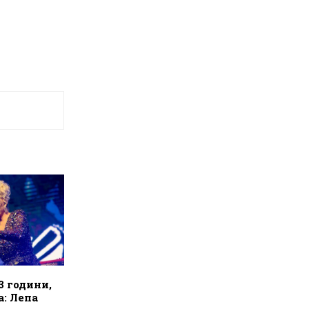
3 години,
а: Лепа