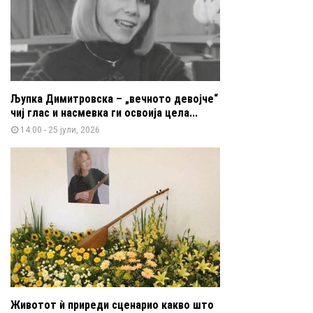
Љупка Димитровска – „вечното девојче“
чиј глас и насмевка ги освоија цела...
14:00 - 25 јули, 2026
Животот ѝ приреди сценарио какво што