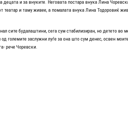
а децата и за внуките. Неговата постара внука Лина Чоревск
т театар и таму живее, а помалата внука Лина Тодоровиќ жи
нал сите будалаштини, сега сум стабилизиран, но детето во м
 од големите заслужни луѓе за она што сум денес, освен моите
га- рече Чоревски.