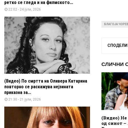
ретко се гледа и на филмското...
22:02 - 24 јули, 2026
БЛАГОЈА ЧОРЕ
СПОДЕЛИ
СЛИЧНИ 
(Видео) По смртта на Оливера Катарина
повторно се раскажува нејзината
приказна за...
21:30 - 21 јули, 2026
(Видео) Не
од синот –