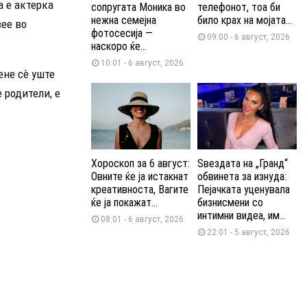
а е актерка
сопругата Моника во
телефонот, тоа би
нежна семејна
било крах на мојата...
вее во
фотосесија —
09:00 - 6 август, 2026
наскоро ќе...
10:01 - 6 август, 2026
ене сè уште
 родители, е
Хороскоп за 6 август:
Ѕвездата на „Гранд“
Овните ќе ја истакнат
обвинета за изнуда:
креативноста, Вагите
Пејачката уценувала
ќе ја покажат...
бизнисмени со
интимни видеа, им...
08:01 - 6 август, 2026
22:01 - 5 август, 2026