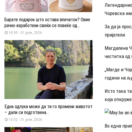
Легендарнио
Чоревска има
Барате подарок што остава впечаток? Овие
рачно изработени свеќи се повеќе од...
За да ја про
18:30 - 31 јули, 2026
пријатели.
Магдалена Ч
честитка од 
„Магде и Чо
години на љу
Исто така та
која опкруже
Една одлука може да ти го промени животот
– дали си подготвена...
10:02 - 31 јули, 2026
Во една прил