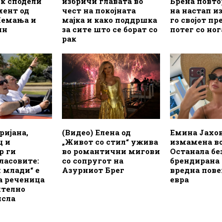
ќ сподели
избричи главата во
Брена повто
мент од
чест на покојната
на настап и
Немања и
мајка и како поддршка
го својот п
ин
за сите што се борат со
потег со ног
рак
ријана,
(Видео) Елена од
Емина Јахо
ц и
„Живот со стил“ ужива
измамена во
р ги
во романтични мигови
Останала бе
ласовите:
со сопругот на
брендирана 
 млади“ е
Азурниот Брег
вредна повеќ
а реченица
евра
ително
исла