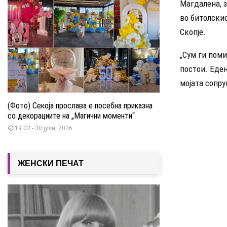
Магдалена, з
во битолскио
Скопје.
„Сум ги поми
постои. Еден
мојата сопру
(Фото) Секоја прослава е посебна приказна
со декорациите на „Магични моменти“
19:02 - 30 јули, 2026
ЖЕНСКИ ПЕЧАТ