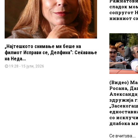
Ражнатови
сладок мо
сопругот 
нивниот с
„Најтешкото снимање ми беше на
филмот Исправи се, Делфина“: Сеќавање
на Неда...
19:28 - 15 јули, 2026
(Видео) Ма
Росана, Да
Александа
здружија г
„Засекогаш
едноставн
со исклуч
длабока м
Се вчитува....