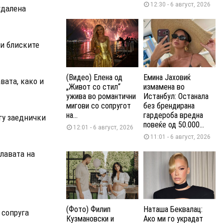
12:30 - 6 август, 2026
гдалена
 и блиските
(Видео) Елена од
Емина Јаховиќ
вата, како и
„Живот со стил“
измамена во
ужива во романтични
Истанбул: Останала
мигови со сопругот
без брендирана
на...
гардероба вредна
гу заеднички
повеќе од 50.000...
12:01 - 6 август, 2026
11:01 - 6 август, 2026
славата на
(Фото) Филип
Наташа Беквалац:
 сопруга
Кузмановски и
Ако ми го украдат