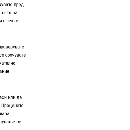
жувате пред
ањето на
и ефекти.
 проверувате
се соочувате
мателно
ание.
еси или да
. Проценете
ешава
есување ве