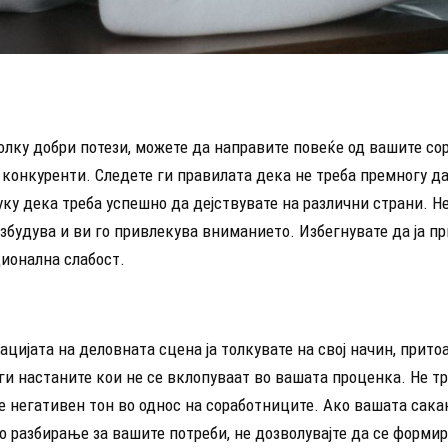
олку добри потези, можете да направите повеќе од вашите с
конкуренти. Следете ги правилата дека не треба премногу да
туку дека треба успешно да дејствувате на различни страни. Не
збудува и ви го привлекува вниманието. Избегнувате да ја п
ионална слабост.
ацијата на деловната сцена ја толкувате на свој начин, прито
ги настаните кои не се вклопуваат во вашата проценка. Не т
е негативен тон во однос на соработниците. Ако вашата сака
 разбирање за вашите потреби, не дозволувајте да се формир