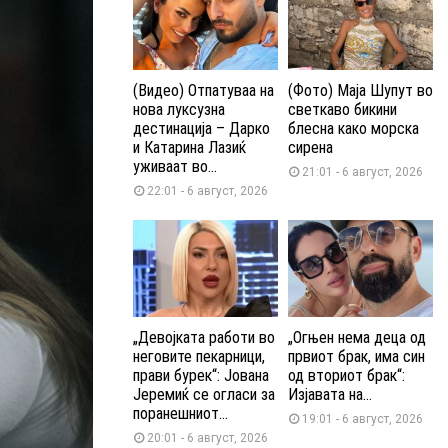
(Видео) Отпатуваа на
(Фото) Маја Шупут во
нова луксузна
светкаво бикини
дестинација – Дарко
блесна како морска
и Катарина Лазиќ
сирена
уживаат во...
21:01 - 6 август, 2026
22:01 - 6 август, 2026
„Девојката работи во
„Огњен нема деца од
неговите пекарници,
првиот брак, има син
прави бурек“: Јована
од вториот брак“:
Јеремиќ се огласи за
Изјавата на...
поранешниот...
19:01 - 6 август, 2026
20:01 - 6 август, 2026