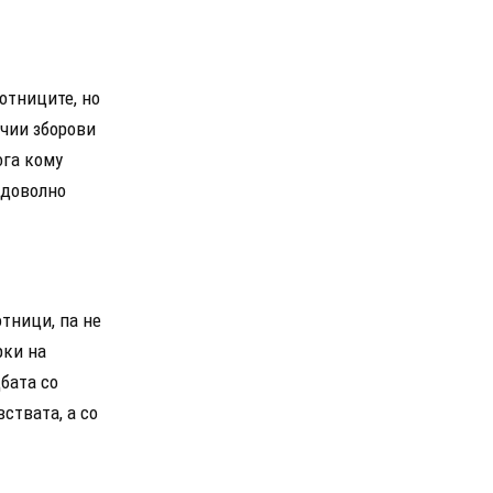
отниците, но
ечии зборови
ога кому
 доволно
тници, па не
рки на
бата со
вствата, а со