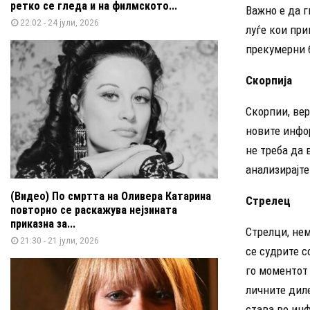
ретко се гледа и на филмското...
Важно е да 
22:02 - 24 јули, 2026
луѓе кои пр
прекумерни 
Скорпија
Скорпии, вер
новите инфор
не треба да 
анализирајте
(Видео) По смртта на Оливера Катарина
Стрелец
повторно се раскажува нејзината
приказна за...
Стрелци, нем
21:30 - 21 јули, 2026
се судрите с
го моментот 
личните дил
става во инф