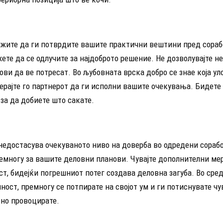
рижите да ги потврдите вашите практични вештини пред сораб
ете да се одлучите за најдоброто решение. Не дозволувајте н
ови да ве потресат. Во љубовната врска добро се знае која ул
ерајте го партнерот да ги исполни вашите очекувања. Бидете
за да добиете што сакате.
недостасува очекуваното ниво на доверба во одредени сорабо
ремногу за вашите деловни планови. Чувајте дополнителни ме
т, бидејќи погрешниот потег создава деловна загуба. Во сред
ност, премногу се потпирате на својот ум и ги потиснувате чу
бно провоцирате.