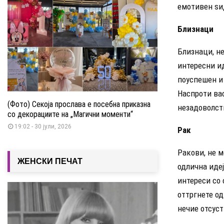
емотивен ѕи
Близнаци
Близнаци, не
интересни и
поуспешен и
Наспроти вас
(Фото) Секоја прослава е посебна приказна
незадоволст
со декорациите на „Магични моменти“
19:02 - 30 јули, 2026
Рак
Ракови, не м
ЖЕНСКИ ПЕЧАТ
одлична идеј
интереси со 
оттргнете од
нечие отсуст