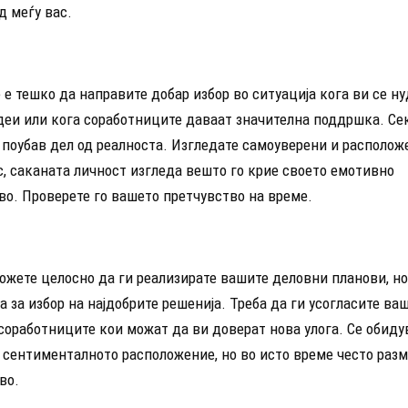
д меѓу вас.
 е тешко да направите добар избор во ситуација кога ви се н
деи или кога соработниците даваат значителна поддршка. Се
 поубав дел од реалноста. Изгледате самоуверени и располож
, саканата личност изгледа вешто го крие своето емотивно
во. Проверете го вашето претчувство на време.
ожете целосно да ги реализирате вашите деловни планови, н
а за избор на најдобрите решенија. Треба да ги усогласите ва
соработниците кои можат да ви доверат нова улога. Се обиду
 сентименталното расположение, но во исто време често разм
во.