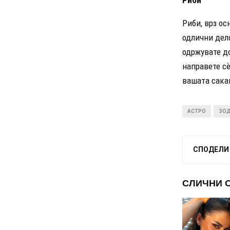
Риби, врз ос
одлични дело
одржувате д
направете сѐ
вашата сакан
АСТРО
ЗОД
СПОДЕЛИ
СЛИЧНИ 