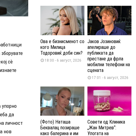
Ова е бизнисменот со
Јаков Јозиновиќ
оработници
кого Милица
апелираше до
 зборувате
Тодоровиќ доби син?
публиката да
престане да фрла
18:00 - 6 август, 2026
кој сѐ
мобилни телефони на
ризнаете
сцената
17:01 - 6 август, 2026
а упорно
реба да
(Фото) Наташа
Совети од Клиника
на личност
Беквалац позираше
„Жан Митрев“:
а нов
како балерина и им
Улогата на