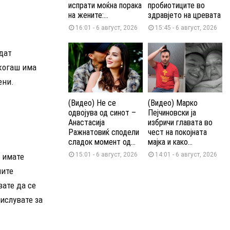
испрати моќна порака
пробиотиците во
на жените:...
здравјето на цревата
16:01 - 6 август, 2026
15:45 - 6 август, 2026
удат
когаш има
ени.
(Видео) Не се
(Видео) Марко
одвојува од синот –
Пејчиновски ја
Анастасија
избричи главата во
Ражнатовиќ сподели
чест на покојната
сладок момент од...
мајка и како...
15:01 - 6 август, 2026
14:01 - 6 август, 2026
о имате
шите
вате да се
ислувате за