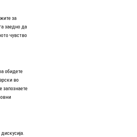
ижите за
га заедно да
рото чувство
оа обидете
бврски во
е запознаете
новни
 дискусија.