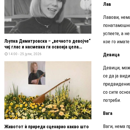
Лав
Лавови, нема
понатамошни
успеете, а н
Љупка Димитровска – „вечното девојче“
кое го имате
чиј глас и насмевка ги освоија цела...
Девица
14:00 - 25 јули, 2026
Девици, може
се да ја вид
предвидениот
со сите осн
потреби.
Вага
Ваги, нема п
Животот ѝ приреди сценарио какво што