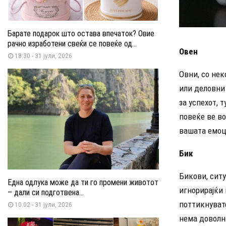
Барате подарок што остава впечаток? Овие
рачно изработени свеќи се повеќе од...
Овен
18:30 - 31 јули, 2026
Овни, со нек
или деловни 
за успехот, 
повеќе ве во
вашата емоц
Бик
Бикови, ситу
Една одлука може да ти го промени животот
игнорирајќи 
– дали си подготвена...
поттикнуват
10:02 - 31 јули, 2026
нема доволно