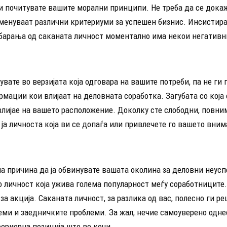
ги почитувате вашите морални принципи. Не треба да се дока
именуваат различни критериуми за успешен бизнис. Инсистир
барања од саканата личност моментално има некои негативн
увате во верзијата која одговара на вашите потреби, па не ги
мации кои влијаат на деловната соработка. Загубата со која 
влијае на вашето расположение. Доколку сте слободни, повни
 ја личноста која ви се допаѓа или привлечете го вашето вним
а причина да ја обвинувате вашата околина за деловни неусп
о личност која ужива голема популарност меѓу соработниците
за акција. Саканата личност, за разлика од вас, полесно ги р
еми и заедничките проблеми. За жал, нечие самоуверено одн
ериорна позиција што ве кочи.