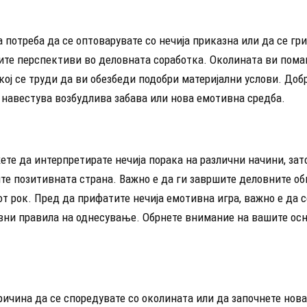
 потреба да се оптоварувате со нечија приказна или да се гр
те перспективи во деловната соработка. Околината ви пома
екој се труди да ви обезбеди подобри материјални услови. Доб
 навестува возбудлива забава или нова емотивна средба.
те да интерпретирате нечија порака на различни начини, зат
ите позитивната страна. Важно е да ги завршите деловните о
 рок. Пред да прифатите нечија емотивна игра, важно е да с
овни правила на однесување. Обрнете внимание на вашите ос
ричина да се споредувате со околината или да започнете нова