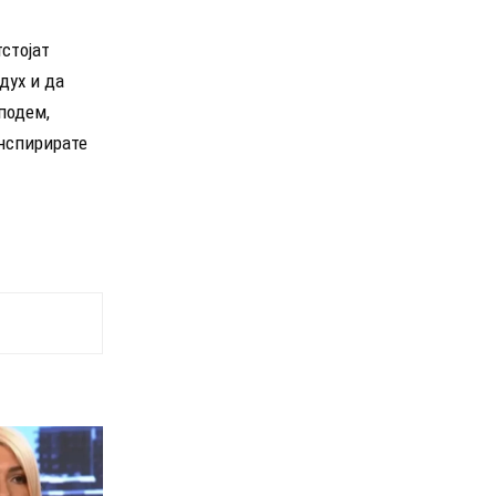
стојат
дух и да
подем,
инспирирате