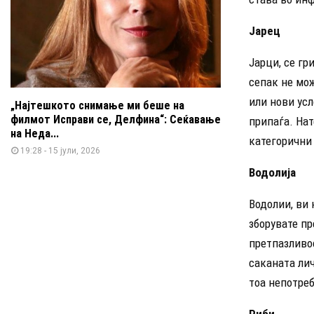
Јарец
Јарци, се г
сепак не мож
или нови усл
„Најтешкото снимање ми беше на
филмот Исправи се, Делфина“: Сеќавање
припаѓа. Нат
на Неда...
категорични 
19:28 - 15 јули, 2026
Водолија
Водолии, ви 
зборувате п
претпазливос
саканата лич
тоа непотре
Риби