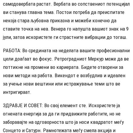
самодовербата растат. Вербата во сопствениот потенцијал
ви станува главна тема. Постои потреба да преиспитате
некоја стара љубовна приказна и можеби конечно да
ставите точка на неа. Венера го напушта вашиот знак на 9
јули, затоа искористете ги страстните вибрации до тогаш.
РАБОТА: Во средината на неделата вашите професионални
цели доаѓаат во фокус. Ретроградниот Меркур може да ве
поттикне на промени во кариерата. Бидете отворени за
нови методи на работа. Викендот е возбудлив и идеален
за учење нови вештини или истражување теми што ве
интригираат.
ЗДРАВЈЕ И СОВЕТ: Во свој елемент сте. Искористете ја
огнената енергија за да ги придвижите работите, но не
заборавајте на одговорноста што ја носи квадратот меѓу
Сонцето и Сатурн. Рамнотежата меѓу смела акција и