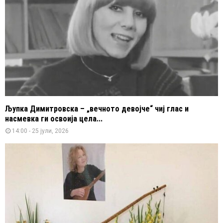
Љупка Димитровска – „вечното девојче“ чиј глас и
насмевка ги освоија цела...
14:00 - 25 јули, 2026