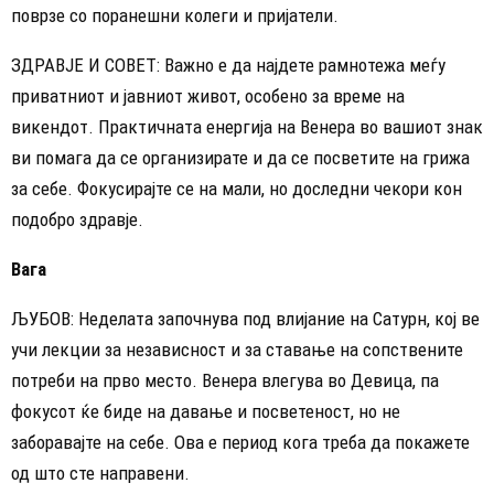
поврзе со поранешни колеги и пријатели.
ЗДРАВЈЕ И СОВЕТ: Важно е да најдете рамнотежа меѓу
приватниот и јавниот живот, особено за време на
викендот. Практичната енергија на Венера во вашиот знак
ви помага да се организирате и да се посветите на грижа
за себе. Фокусирајте се на мали, но доследни чекори кон
подобро здравје.
Вага
ЉУБОВ: Неделата започнува под влијание на Сатурн, кој ве
учи лекции за независност и за ставање на сопствените
потреби на прво место. Венера влегува во Девица, па
фокусот ќе биде на давање и посветеност, но не
заборавајте на себе. Ова е период кога треба да покажете
од што сте направени.