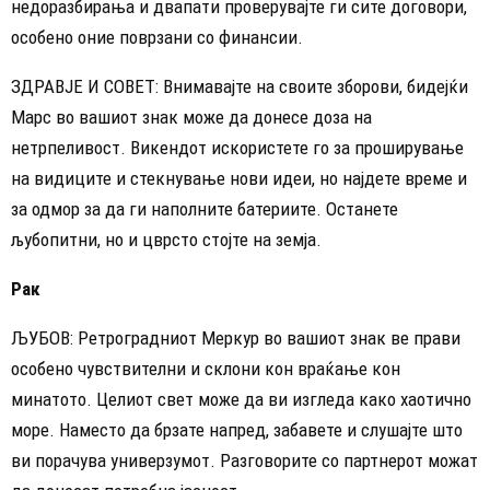
недоразбирања и двапати проверувајте ги сите договори,
особено оние поврзани со финансии.
ЗДРАВЈЕ И СОВЕТ: Внимавајте на своите зборови, бидејќи
Марс во вашиот знак може да донесе доза на
нетрпеливост. Викендот искористете го за проширување
на видиците и стекнување нови идеи, но најдете време и
за одмор за да ги наполните батериите. Останете
љубопитни, но и цврсто стојте на земја.
Рак
ЉУБОВ: Ретроградниот Меркур во вашиот знак ве прави
особено чувствителни и склони кон враќање кон
минатото. Целиот свет може да ви изгледа како хаотично
море. Наместо да брзате напред, забавете и слушајте што
ви порачува универзумот. Разговорите со партнерот можат