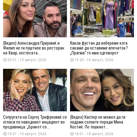
(Видео) Александра Пријовиќ и
Каков фустан да избереме кога
Филип не ги пуштиле во ресторан
сакаме да оставиме впечаток?
на Хвар, хостесата...
„Прагма“ го има одговорот
20:01 - 10 август, 2026
19:20 - 10 август, 2026
Сопругата на Сергеј Трифуновиќ се
(Видео) Каспер не можел да ги
огласи по наводниот инцидент во
задржи солзите поради Мина
продавница: „Бракот со...
Костиќ: По тешкиот...
19:01 - 10 август, 2026
18:01 - 10 август, 2026