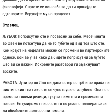
филозофија. Свртете се кон себе за да ги пронајдете
одговорите. Верувајте му на процесот.
Стрелец
ЉУБОВ: Поприсутни сте и посвесни за себе. Месечината
во Овен ве потсетува да не го губите од вид тоа што сте.
Кон крајот на неделата можни се промени во партнерските
односи, кои ве учат како да бидете поприсутни за луѓето
што ви се важни. Искрените разговори ги зајакнуваат
врските.
РАБОТА: Јупитер во Лав ви дава ветер во грб и ве враќа на
вистинскиот пат ако сте се чувствувале изгубено. Ова не е
време за големи ризици, туку за паметни и промислени
потези. Ентузијазмот насочете го во реално планирање за
да обезбедите долгорочни темели.