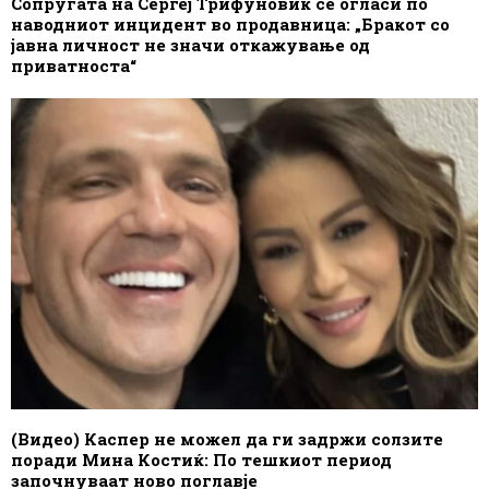
Сопругата на Сергеј Трифуновиќ се огласи по
наводниот инцидент во продавница: „Бракот со
јавна личност не значи откажување од
приватноста“
(Видео) Каспер не можел да ги задржи солзите
поради Мина Костиќ: По тешкиот период
започнуваат ново поглавје