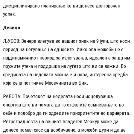
дисциплинирано планирање ќе ви донесе долгорочен
успех.
Девица
ЉУБОВ: Венера влегува во вашиот знак на 9 јули, што носи
период на негување на односите. Иако ова можеби не е
најдинамичниот период за излегувања, идеален е за да им
пружите утеха и поддршка на луѓето што ви се важни. Во
средината на неделата можна е и нова, интересна средба
која ќе ја поттикне Месечината во Бик.
РАБОТА: Почетокот на неделата носи исцелувачка
енергија што ви помага да го отфрлите сомневањето во
себе и подобро да ги одредите приоритетите во кариерата.
Ретроградноста на вашиот владетел Меркур може да
донесе помал хаос од вообичаено, а можеби дури и да ве