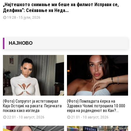
„Најтешкото снимање ми беше на филмот Исправи се,
Делфина“: Сеќавање на Неда...
19:28 - 15 јули, 2026
НАЈНОВО
(Фото) Сопругот ја истетовирал
(Фото) Помладата ќерка на
Каја Остојиќ на раката: Пејачката
Здравко Чолиќ потрошила 10.000
покажа како изгледа
евра на роденденот во Кан?...
22:01 - 10 август, 2026
21:01 - 10 август, 2026