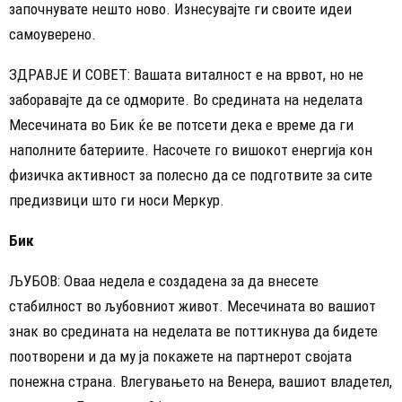
започнувате нешто ново. Изнесувајте ги своите идеи
самоуверено.
ЗДРАВЈЕ И СОВЕТ: Вашата виталност е на врвот, но не
заборавајте да се одморите. Во средината на неделата
Месечината во Бик ќе ве потсети дека е време да ги
наполните батериите. Насочете го вишокот енергија кон
физичка активност за полесно да се подготвите за сите
предизвици што ги носи Меркур.
Бик
ЉУБОВ: Оваа недела е создадена за да внесете
стабилност во љубовниот живот. Месечината во вашиот
знак во средината на неделата ве поттикнува да бидете
поотворени и да му ја покажете на партнерот својата
понежна страна. Влегувањето на Венера, вашиот владетел,