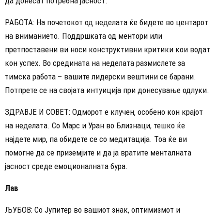
да донесат потребна јасност.
РАБОТА: На почетокот од неделата ќе бидете во центарот
на вниманието. Поддршката од ментори или
претпоставени ви носи конструктивни критики кои водат
кон успех. Во средината на неделата размислете за
тимска работа – вашите лидерски вештини се барани.
Потпрете се на својата интуиција при донесување одлуки.
ЗДРАВЈЕ И СОВЕТ: Одморот е клучен, особено кон крајот
на неделата. Со Марс и Уран во Близнаци, тешко ќе
најдете мир, па обидете се со медитација. Тоа ќе ви
помогне да се приземјите и да ја вратите менталната
јасност среде емоционалната бура.
Лав
ЉУБОВ: Со Јупитер во вашиот знак, оптимизмот и