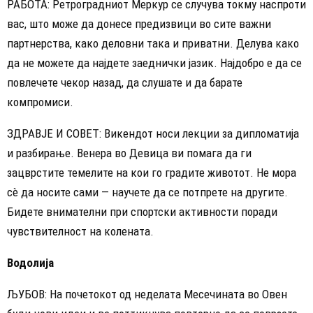
РАБОТА: Ретроградниот Меркур се случува токму наспроти
вас, што може да донесе предизвици во сите важни
партнерства, како деловни така и приватни. Делува како
да не можете да најдете заеднички јазик. Најдобро е да се
повлечете чекор назад, да слушате и да барате
компромиси.
ЗДРАВЈЕ И СОВЕТ: Викендот носи лекции за дипломатија
и разбирање. Венера во Девица ви помага да ги
зацврстите темелите на кои го градите животот. Не мора
сè да носите сами — научете да се потпрете на другите.
Бидете внимателни при спортски активности поради
чувствителност на колената.
Водолија
ЉУБОВ: На почетокот од неделата Месечината во Овен