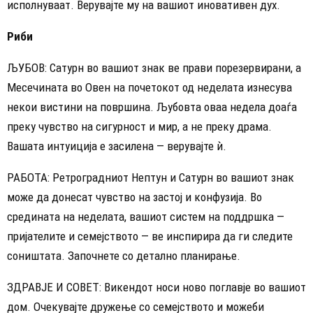
исполнуваат. Верувајте му на вашиот иновативен дух.
Риби
ЉУБОВ: Сатурн во вашиот знак ве прави порезервирани, а
Месечината во Овен на почетокот од неделата изнесува
некои вистини на површина. Љубовта оваа недела доаѓа
преку чувство на сигурност и мир, а не преку драма.
Вашата интуиција е засилена — верувајте ѝ.
РАБОТА: Ретроградниот Нептун и Сатурн во вашиот знак
може да донесат чувство на застој и конфузија. Во
средината на неделата, вашиот систем на поддршка —
пријателите и семејството — ве инспирира да ги следите
соништата. Започнете со детално планирање.
ЗДРАВЈЕ И СОВЕТ: Викендот носи ново поглавје во вашиот
дом. Очекувајте дружење со семејството и можеби