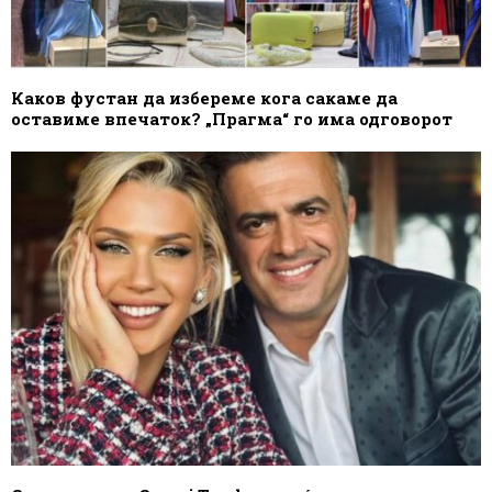
Каков фустан да избереме кога сакаме да
оставиме впечаток? „Прагма“ го има одговорот