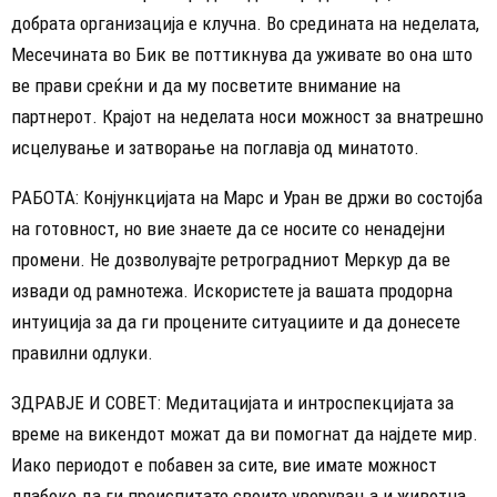
добрата организација е клучна. Во средината на неделата,
Месечината во Бик ве поттикнува да уживате во она што
ве прави среќни и да му посветите внимание на
партнерот. Крајот на неделата носи можност за внатрешно
исцелување и затворање на поглавја од минатото.
РАБОТА: Конјункцијата на Марс и Уран ве држи во состојба
на готовност, но вие знаете да се носите со ненадејни
промени. Не дозволувајте ретроградниот Меркур да ве
извади од рамнотежа. Искористете ја вашата продорна
интуиција за да ги процените ситуациите и да донесете
правилни одлуки.
ЗДРАВЈЕ И СОВЕТ: Медитацијата и интроспекцијата за
време на викендот можат да ви помогнат да најдете мир.
Иако периодот е побавен за сите, вие имате можност
длабоко да ги преиспитате своите уверувања и животна