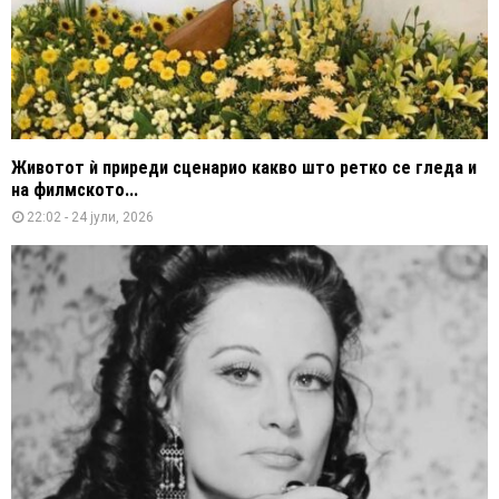
Животот ѝ приреди сценарио какво што ретко се гледа и
на филмското...
22:02 - 24 јули, 2026