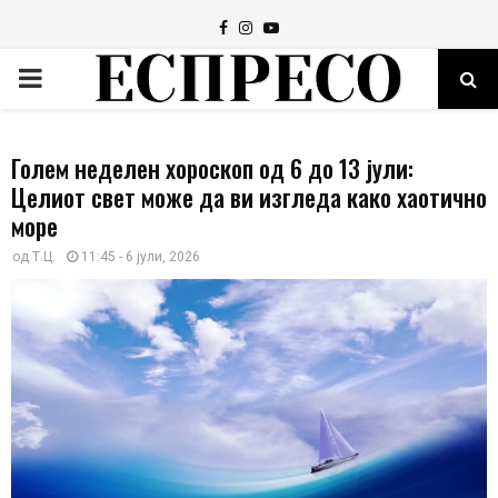
Facebook
Instagram
Youtube
PRIMARY
MENU
Голем неделен хороскоп од 6 до 13 јули:
Целиот свет може да ви изгледа како хаотично
море
од
Т.Ц.
11:45 - 6 јули, 2026