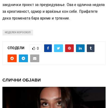
заеднички проект за преуредување. Ова е одлична недела
за креативност, одмор и враќање кон себе. Прифатете
дека промената бара време и трпение.
НЕДЕЛЕН ХОРОСКОП
СПОДЕЛИ
0
СЛИЧНИ ОБЈАВИ