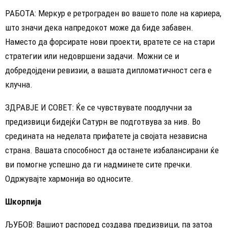
РАБОТА: Меркур е ретрограден во вашето поле на кариера,
што значи дека напредокот може да биде забавен.
Наместо да форсирате нови проекти, вратете се на стари
стратегии или недовршени задачи. Можни се и
добредојдени ревизии, а вашата дипломатичност сега е
клучна.
ЗДРАВЈЕ И СОВЕТ: Ќе се чувствувате поодлучни за
предизвици бидејќи Сатурн ве подготвува за нив. Во
средината на неделата прифатете ја својата независна
страна. Вашата способност да останете избалансирани ќе
ви помогне успешно да ги надминете сите пречки.
Одржувајте хармонија во односите.
Шкорпија
ЉУБОВ: Вашиот распоред создава предизвици, па затоа