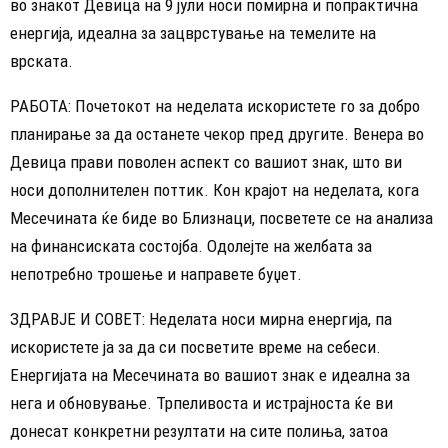
во знакот Девица на 9 јули носи помирна и попрактична
енергија, идеална за зацврстување на темелите на
врската.
РАБОТА: Почетокот на неделата искористете го за добро
планирање за да останете чекор пред другите. Венера во
Девица прави поволен аспект со вашиот знак, што ви
носи дополнителен поттик. Кон крајот на неделата, кога
Месечината ќе биде во Близнаци, посветете се на анализа
на финансиската состојба. Одолејте на желбата за
непотребно трошење и направете буџет.
ЗДРАВЈЕ И СОВЕТ: Неделата носи мирна енергија, па
искористете ја за да си посветите време на себеси.
Енергијата на Месечината во вашиот знак е идеална за
нега и обновување. Трпеливоста и истрајноста ќе ви
донесат конкретни резултати на сите полиња, затоа