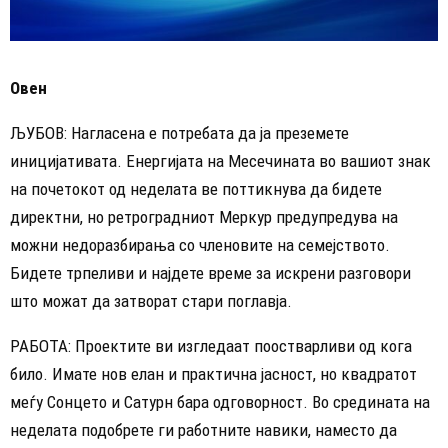
Овен
ЉУБОВ: Нагласена е потребата да ја преземете
иницијативата. Енергијата на Месечината во вашиот знак
на почетокот од неделата ве поттикнува да бидете
директни, но ретроградниот Меркур предупредува на
можни недоразбирања со членовите на семејството.
Бидете трпеливи и најдете време за искрени разговори
што можат да затворат стари поглавја.
РАБОТА: Проектите ви изгледаат поостварливи од кога
било. Имате нов елан и практична јасност, но квадратот
меѓу Сонцето и Сатурн бара одговорност. Во средината на
неделата подобрете ги работните навики, наместо да