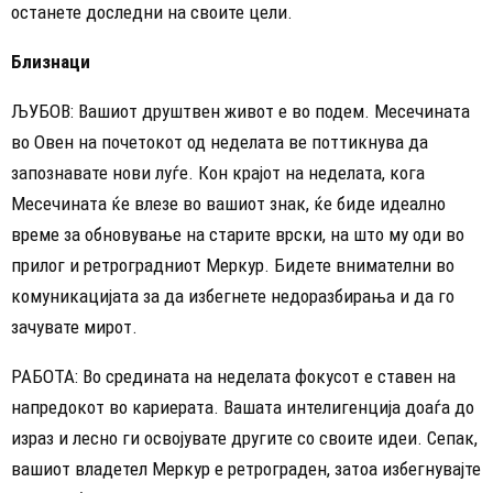
останете доследни на своите цели.
Близнаци
ЉУБОВ: Вашиот друштвен живот е во подем. Месечината
во Овен на почетокот од неделата ве поттикнува да
запознавате нови луѓе. Кон крајот на неделата, кога
Месечината ќе влезе во вашиот знак, ќе биде идеално
време за обновување на старите врски, на што му оди во
прилог и ретроградниот Меркур. Бидете внимателни во
комуникацијата за да избегнете недоразбирања и да го
зачувате мирот.
РАБОТА: Во средината на неделата фокусот е ставен на
напредокот во кариерата. Вашата интелигенција доаѓа до
израз и лесно ги освојувате другите со своите идеи. Сепак,
вашиот владетел Меркур е ретрограден, затоа избегнувајте