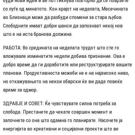
буди нови идеи и ве поттикнува повторно да се поврзете
со луѓе од минатото. Кон крајот на неделата, Месечината
во Близнаци може да разбуди спомени за стара љубов.
Слободните имаат добри шанси да запознаат некој нов
што е на иста бранова должина.
РАБОТА: Во средината на неделата трудот што сте го
вложувале изминатите недели добива признание. Ова е
добро време да ги доработите или реструктурирате вашите
планови. Продуктивноста можеби не е на највисоко ниво,
но откажувањето на некои обврски ќе ви даде повеќе
време за одмор.
ЗДРАВЈЕ И СОВЕТ: Ќе чувствувате силна потреба за
слобода. Престанете да чекате совршен момент и
започнете со она што одамна го планирате. Насочете ја
енергијата во креативни и социјални проекти што ве