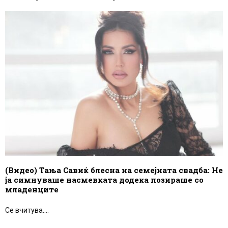
(Видео) Тања Савиќ блесна на семејната свадба: Не
ја симнуваше насмевката додека позираше со
младенците
Се вчитува....