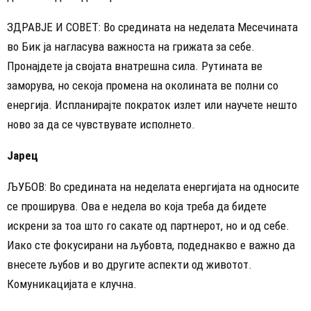
ЗДРАВЈЕ И СОВЕТ: Во средината на неделата Месечината
во Бик ја нагласува важноста на грижата за себе.
Пронајдете ја својата внатрешна сила. Рутината ве
заморува, но секоја промена на околината ве полни со
енергија. Испланирајте пократок излет или научете нешто
ново за да се чувствувате исполнето.
Јарец
ЉУБОВ: Во средината на неделата енергијата на односите
се проширува. Ова е недела во која треба да бидете
искрени за тоа што го сакате од партнерот, но и од себе.
Иако сте фокусирани на љубовта, подеднакво е важно да
внесете љубов и во другите аспекти од животот.
Комуникацијата е клучна.