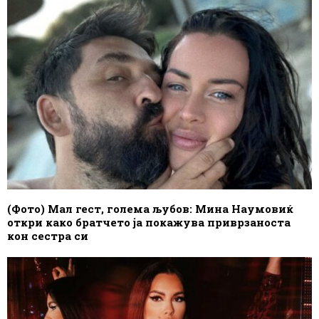
(Фото) Мал гест, голема љубов: Мина Наумовиќ
откри како братчето ја покажува приврзаноста
кон сестра си