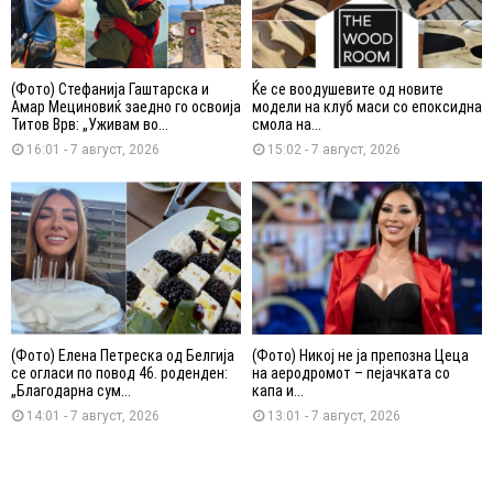
(Фото) Стефанија Гаштарска и
Ќе се воодушевите од новите
Амар Мециновиќ заедно го освоија
модели на клуб маси со епоксидна
Титов Врв: „Уживам во...
смола на...
16:01 - 7 август, 2026
15:02 - 7 август, 2026
(Фото) Елена Петреска од Белгија
(Фото) Никој не ја препозна Цеца
се огласи по повод 46. роденден:
на аеродромот – пејачката со
„Благодарна сум...
капа и...
14:01 - 7 август, 2026
13:01 - 7 август, 2026