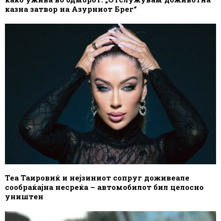
казна затвор на Азурниот Брег“
Теа Таировиќ и нејзиниот сопруг доживеале
сообраќајна несреќа – автомобилот бил целосно
уништен