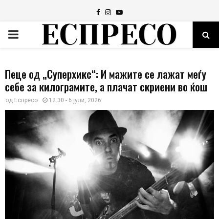
Facebook
Instagram
Youtube
PRIMARY
MENU
Пеце од „Суперхикс“: И мажите се лажат меѓу
себе за килограмите, а плачат скриени во ќош
од
Еспресо
12:30 - 6 јули, 2026