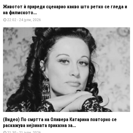
Животот ѝ приреди сценарио какво што ретко се гледа и
на филмското...
22:02 - 24 јули, 2026
(Видео) По смртта на Оливера Катарина повторно се
раскажува нејзината приказна за...
21:30 - 21 јули, 2026