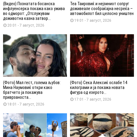
(Видео) Познатата босанска
Теа Таировиќ и нејзиниот сопруг
инфлуенсерка покажа како ужива
доживеале сообраќајна несреќа –
во одморот: „Отслужувам
автомобилот бил целосно уништен
доживотна казна затвор...
19:01 - 7 август, 2026
20:01 - 7 август, 2026
(Фото) Мал гест, голема љубов:
(Фото) Сека Алексиќ ослабе 14
Мина Наумовиќ откри како
килограми и ја покажа новата
братчето ја покажува
фигура од езерото...
приврзаноста...
17:01 - 7 август, 2026
18:01 - 7 август, 2026