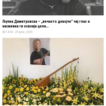
Љупка Димитровска – „вечното девојче“ чиј глас и
насмевка ги освоија цела...
14:00 - 25 јули, 2026