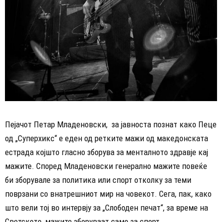
Пејачот Петар Младеновски, за јавноста познат како Пеце
од „Суперхикс“ е еден од ретките мажи од македонската
естрада којшто гласно зборува за менталното здравје кај
мажите. Според Младеновски генерално мажите повеќе
би зборувале за политика или спорт отколку за теми
поврзани со внатрешниот мир на човекот. Сега, пак, како
што вели тој во интервју за „Слободен печат“, за време на
Светското, мажите зборуваат само за спорт.