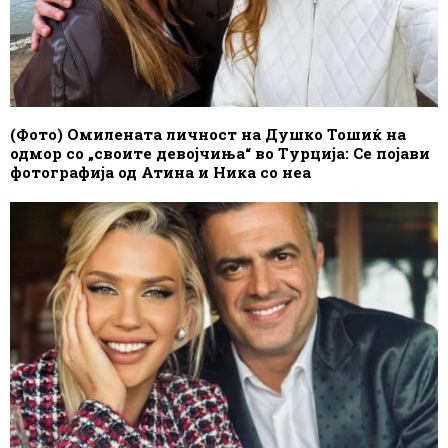
(Фото) Омилената личност на Душко Тошиќ на
одмор со „своите девојчиња“ во Турција: Се појави
фотографија од Атина и Ника со неа