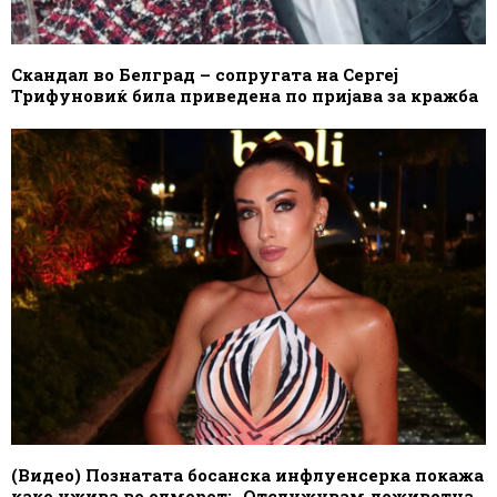
Скандал во Белград – сопругата на Сергеј
Трифуновиќ била приведена по пријава за кражба
(Видео) Познатата босанска инфлуенсерка покажа
како ужива во одморот: „Отслужувам доживотна