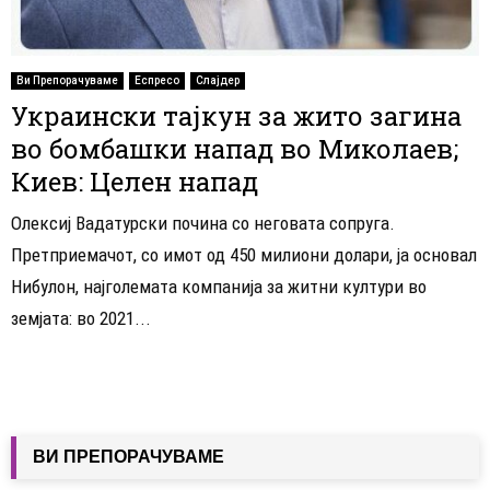
Ви Препорачуваме
Еспресо
Слајдер
Украински тајкун за жито загина
во бомбашки напад во Миколаев;
Киев: Целен напад
Олексиј Вадатурски почина со неговата сопруга.
Претприемачот, со имот од 450 милиони долари, ја основал
Нибулон, најголемата компанија за житни култури во
земјата: во 2021...
ВИ ПРЕПОРАЧУВАМЕ