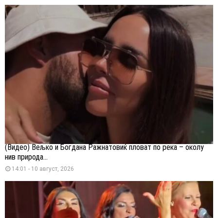
(Видео) Вељко и Богдана Ражнатовиќ пловат по река – околу
нив природа...
14:01 - 10 август, 2026