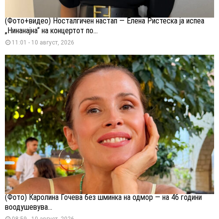
(Фото+видео) Носталгичен настап — Елена Ристеска ја испеа
„Нинанајна“ на концертот по...
11:01 - 10 август, 2026
(Фото) Каролина Гочева без шминка на одмор — на 46 години
воодушевува...
08:59 - 10 август, 2026