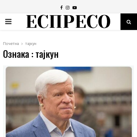
Facebook
Instagram
Youtube
PRIMARY
MENU
Почетна
тајкун
Ознака : тајкун