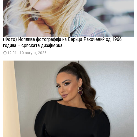
(Фото) Исплива фотографија на Верица Ракочевиќ од 1966
година – српската дизајнерка...
12:01 - 10 август, 2026