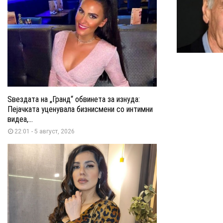
Ѕвездата на „Гранд“ обвинета за изнуда:
Пејачката уценувала бизнисмени со интимни
видеа,...
22:01 - 5 август, 2026