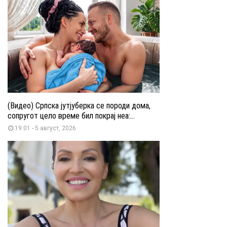
(Видео) Српска јутјуберка се породи дома,
сопругот цело време бил покрај неа:...
19:01 - 5 август, 2026