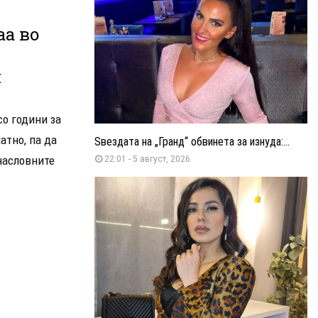
аа во
и
о години за
атно, па да
Ѕвездата на „Гранд“ обвинета за изнуда:...
 насловните
22:01 - 5 август, 2026