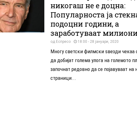
никогаш не е доцна:
Популарноста ја стекн
подоцни години, а
заработуваат милион
од
Еспресо
18:00 - 28 јануари, 2020
Многу светски филмски ѕвезди чекаа с
да добијат голема улога на големото пл
започнат редовно да се појавуваат на
страници...