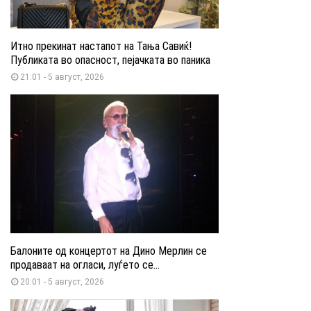
Итно прекинат настапот на Тања Савиќ!
Публиката во опасност, пејачката во паника
21:01 - 5 август, 2026
Балоните од концертот на Дино Мерлин се
продаваат на огласи, луѓето се...
20:01 - 5 август, 2026