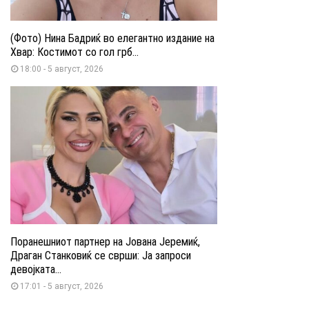
(Фото) Нина Бадриќ во елегантно издание на
Хвар: Костимот со гол грб...
18:00 - 5 август, 2026
Поранешниот партнер на Јована Јеремиќ,
Драган Станковиќ се сврши: Ја запроси
девојката...
17:01 - 5 август, 2026