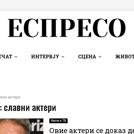
ЕЧАТ
ИНТЕРВЈУ
СЦЕНА
ЖИВОТ
вни актери
: славни актери
Филм и ТВ
Овие актери се доказ д