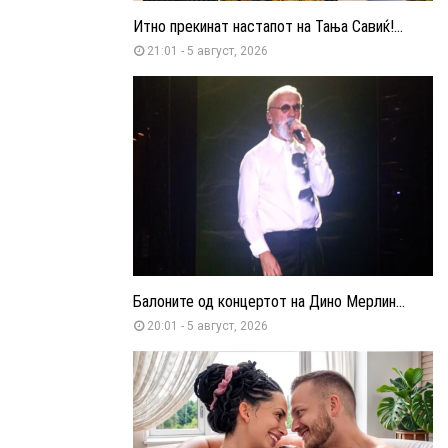
Итно прекинат настапот на Тања Савиќ!...
21:01 - 5 август, 2026
Балоните од концертот на Дино Мерлин...
20:01 - 5 август, 2026