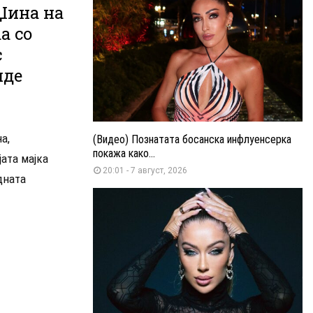
Џина на
а со
с
иде
а,
(Видео) Познатата босанска инфлуенсерка
покажа како...
ата мајка
20:01 - 7 август, 2026
дната