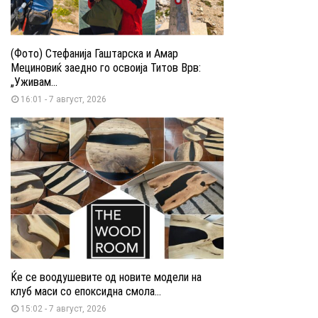
(Фото) Стефанија Гаштарска и Амар
Мециновиќ заедно го освоија Титов Врв:
„Уживам...
16:01 - 7 август, 2026
Ќе се воодушевите од новите модели на
клуб маси со епоксидна смола...
15:02 - 7 август, 2026