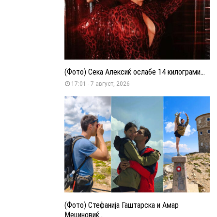
(Фото) Сека Алексиќ ослабе 14 килограми...
17:01 - 7 август, 2026
(Фото) Стефанија Гаштарска и Амар
Мециновиќ...