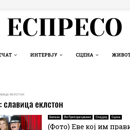
ЕЧАТ
ИНТЕРВЈУ
СЦЕНА
ЖИВОТ
вица еклстон
: славица еклстон
Балкан
Ви Препорачуваме
Слајдер
Сцена
(Фото) Еве кој им прав