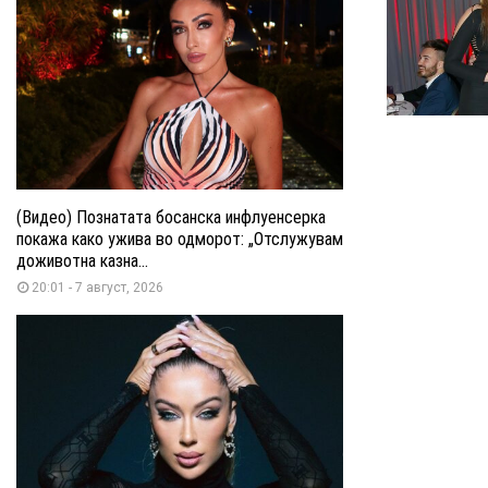
(Видео) Познатата босанска инфлуенсерка
покажа како ужива во одморот: „Отслужувам
доживотна казна...
20:01 - 7 август, 2026