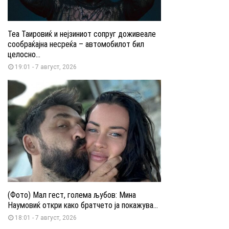
Теа Таировиќ и нејзиниот сопруг доживеале
сообраќајна несреќа – автомобилот бил
целосно...
19:01 - 7 август, 2026
(Фото) Мал гест, голема љубов: Мина
Наумовиќ откри како братчето ја покажува...
18:01 - 7 август, 2026