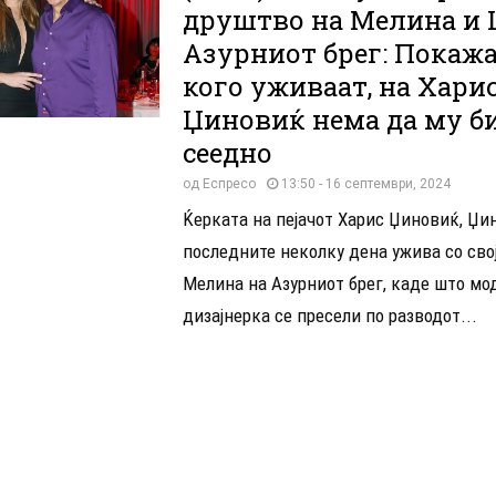
друштво на Мелина и 
Азурниот брег: Покажа
кого уживаат, на Хари
Џиновиќ нема да му б
сеедно
од
Еспресо
13:50 - 16 септември, 2024
Ќерката на пејачот Харис Џиновиќ, Џин
последните неколку дена ужива со свој
Мелина на Азурниот брег, каде што мо
дизајнерка се пресели по разводот...