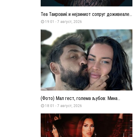
Теа Таировиќ и нејзиниот сопруг доживеале...
19:01 - 7 август, 2026
(Фото) Мал гест, голема љубов: Мина...
18:01 - 7 август, 2026