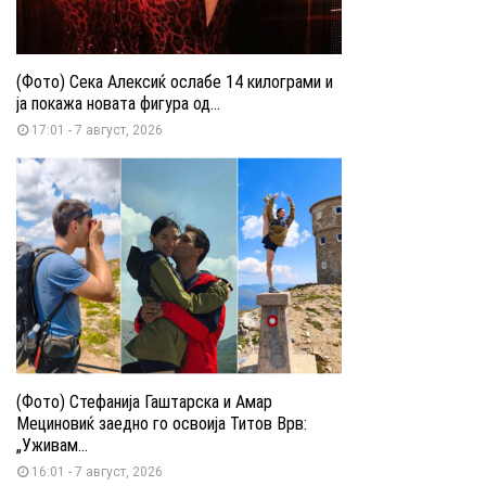
(Фото) Сека Алексиќ ослабе 14 килограми и
ја покажа новата фигура од...
17:01 - 7 август, 2026
(Фото) Стефанија Гаштарска и Амар
Мециновиќ заедно го освоија Титов Врв:
„Уживам...
16:01 - 7 август, 2026