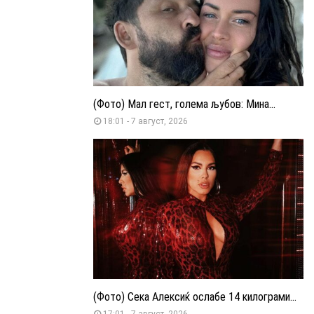
(Фото) Мал гест, голема љубов: Мина...
18:01 - 7 август, 2026
(Фото) Сека Алексиќ ослабе 14 килограми...
17:01 - 7 август, 2026