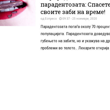
парадентозата: Спасете
своите заби на време!
од
Еспресо
09:37 - 25 ноември, 2020
Парадентозата погаѓа околу 70 процен
популацијата. Парадентозата доведув
губењето на забите, но и укажува на д
проблеми во телото… Лекарите открија 