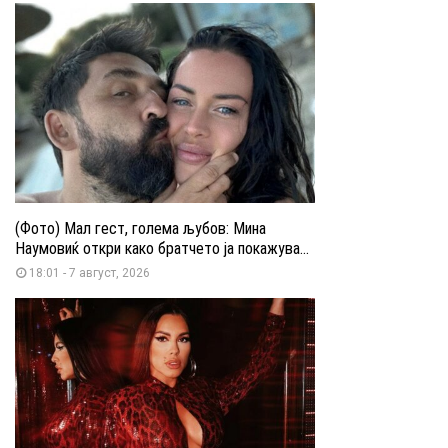
(Фото) Мал гест, голема љубов: Мина
Наумовиќ откри како братчето ја покажува...
18:01 - 7 август, 2026