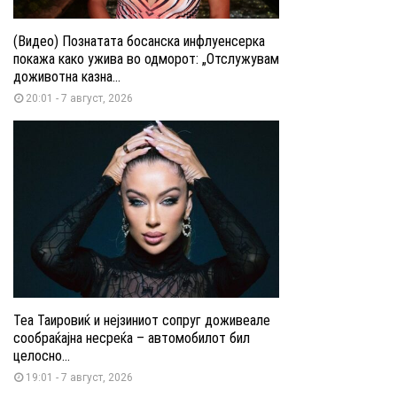
(Видео) Познатата босанска инфлуенсерка
покажа како ужива во одморот: „Отслужувам
доживотна казна...
20:01 - 7 август, 2026
Теа Таировиќ и нејзиниот сопруг доживеале
сообраќајна несреќа – автомобилот бил
целосно...
19:01 - 7 август, 2026