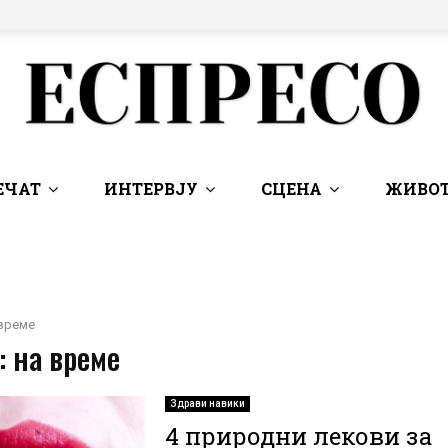
ЕЧАТ
ИНТЕРВЈУ
СЦЕНА
ЖИВОТ
време
: на време
Здрави навики
4 природни лекови за