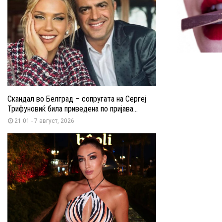
Скандал во Белград – сопругата на Сергеј
Трифуновиќ била приведена по пријава...
21:01 - 7 август, 2026