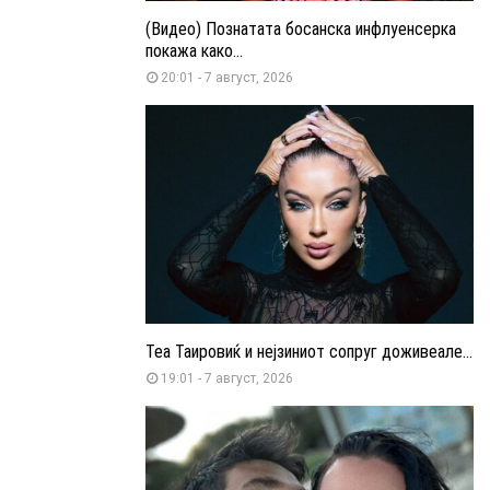
(Видео) Познатата босанска инфлуенсерка
покажа како...
20:01 - 7 август, 2026
Теа Таировиќ и нејзиниот сопруг доживеале...
19:01 - 7 август, 2026