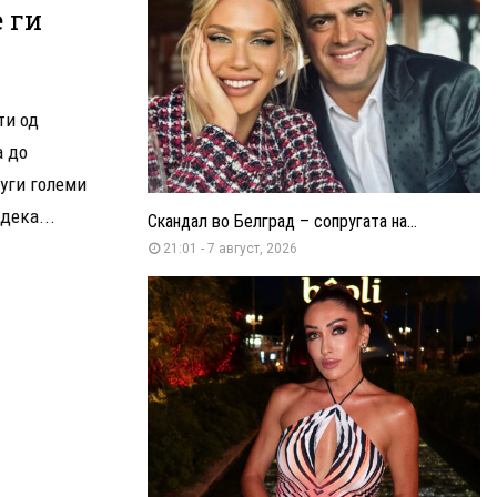
 ги
ти од
а до
руги големи
дека...
Скандал во Белград – сопругата на...
21:01 - 7 август, 2026