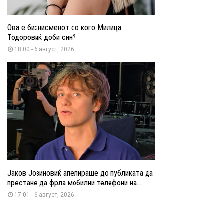
Ова е бизнисменот со кого Милица
Тодоровиќ доби син?
18:00 - 6 август, 2026
Јаков Јозиновиќ апелираше до публиката да
престане да фрла мобилни телефони на...
17:01 - 6 август, 2026