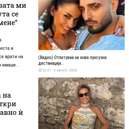
авата ми
ута се
мене“
з
еста и
се врати на
(Видео) Отпатуваа на нова луксузна
дестинација...
а имаше...
22:01 - 6 август, 2026
 на
откри
јавно ѝ