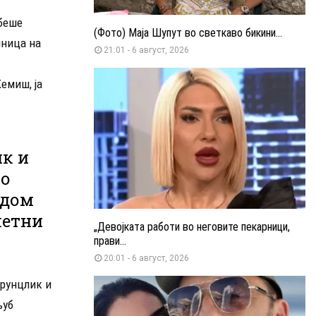
беше
(Фото) Маја Шупут во светкаво бикини...
лница на
21:01 - 6 август, 2026
емиш, ја
ик и
во
 дом
летни
„Девојката работи во неговите пекарници,
прави...
20:01 - 6 август, 2026
Брунцлик и
љуб