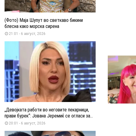
(Фото) Маја Шупут во светкаво бикини
блесна како морска сирена
21:01 - 6 август, 2026
„Девојката работи во неговите пекарници,
прави бурек“: Јована Јеремиќ се огласи за...
20:01 - 6 август, 2026