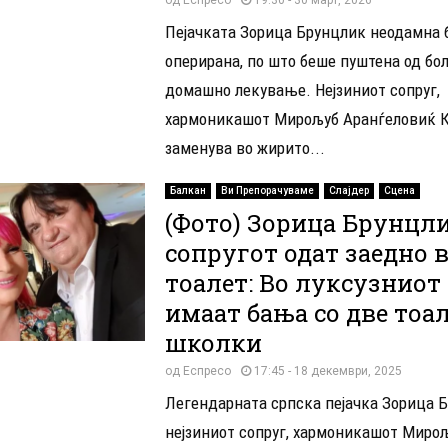
Пејачката Зорица Брунцлик неодамна 
оперирана, по што беше пуштена од бо
домашно лекување. Нејзиниот сопруг,
хармоникашот Мирољуб Аранѓеловиќ К
заменува во жирито...
Балкан
Ви Препорачуваме
Слајдер
Сцена
(Фото) Зорица Брунцл
сопругот одат заедно 
тоалет: Во луксузниот
имаат бања со две тоа
школки
од
Еспресо
17:45 - 18 декември, 2025
Легендарната српска пејачка Зорица 
нејзиниот сопруг, хармоникашот Миро