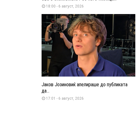
18:00 - 6 август, 2026
Јаков Јозиновиќ апелираше до публиката
да...
17:01 - 6 август, 2026