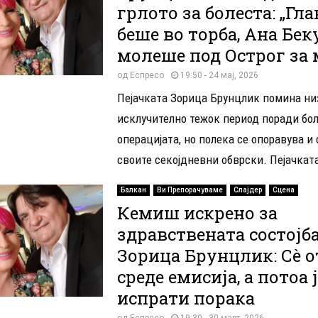
грлото за болеста: „Гл
беше во торба, Ана Бек
молеше под Острог за 
од
Еспресо
19:50 - 24 мај, 2026
Пејачката Зорица Брунцлик помина ни
исклучително тежок период поради бол
операцијата, но полека се опоравува и 
своите секојдневни обврски. Пејачкат
Балкан
Ви Препорачуваме
Слајдер
Сцена
Кемиш искрено за
здравствената состојба
Зорица Брунцлик: Сè 
среде емисија, а потоа 
испрати порака
од
Еспресо
19:30 - 30 март, 2026