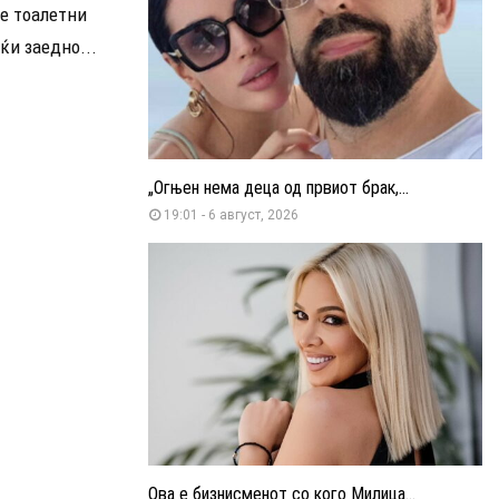
е тоалетни
ќи заедно...
„Огњен нема деца од првиот брак,...
19:01 - 6 август, 2026
Ова е бизнисменот со кого Милица...