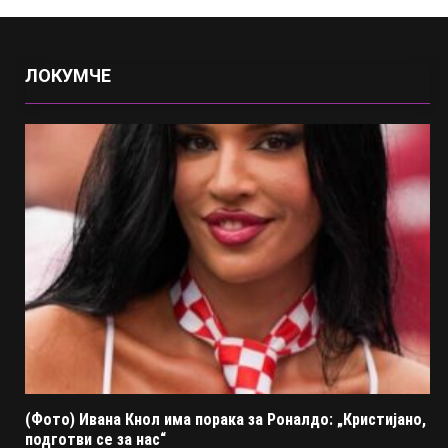
ЛОКУМЧЕ
(Фото) Ивана Кнол има порака за Роналдо: „Кристијано,
подготви се за нас“