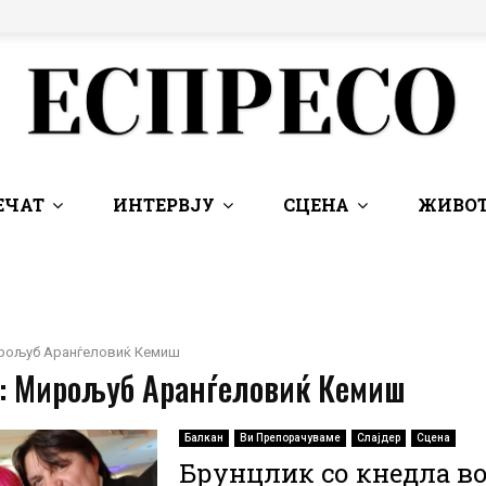
ЕЧАТ
ИНТЕРВЈУ
СЦЕНА
ЖИВОТ
рољуб Аранѓеловиќ Кемиш
 : Мирољуб Аранѓеловиќ Кемиш
Балкан
Ви Препорачуваме
Слајдер
Сцена
Брунцлик со кнедла в