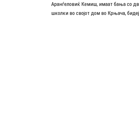
Аранѓеловиќ Кемиш, имаат бања со дв
школки во својот дом во Крњача, бидеј