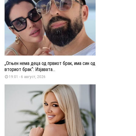
„Огњен нема деца од првиот брак, има син од
вториот брак“: Изјавата...
19:01 - 6 август, 2026