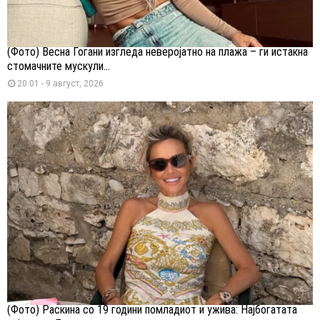
(Фото) Весна Ѓогани изгледа неверојатно на плажа – ги истакна
стомачните мускули...
20:01 - 9 август, 2026
(Фото) Раскина со 19 години помладиот и ужива: Најбогатата