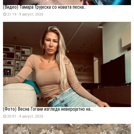
(Видео) Тамара Грујеска со новата песна...
21:19 - 9 август, 2026
(Фото) Весна Ѓогани изгледа неверојатно на...
20:01 - 9 август, 2026