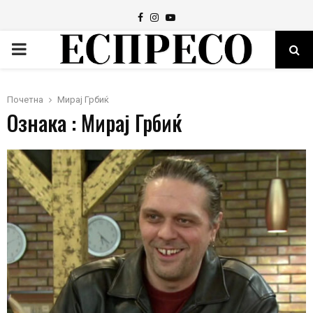
Facebook
Instagram
Youtube
PRIMARY
MENU
Почетна
Мирај Грбиќ
Ознака : Мирај Грбиќ