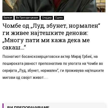
Балкан
Ви Препорачуваме
Слајдер
Сцена
Чомбе од „Луд, збунет, нормален“
ги живее најтешките денови:
„Многу пати ми кажа дека ме
сакаш…“
Познатиот босанскохерцеговски актер Мирај Грбиќ, на
пошироката јавност препознатлив по улогата на Чомбе во
серијата „Луд, збунет, нормален“, ги проживува најтешките
мигови од својот живот....
ВИ ПРЕПОРАЧУВАМЕ