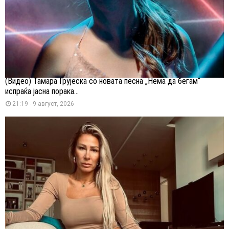
(Видео) Тамара Грујеска со новата песна „Нема да бегам“
испраќа јасна порака...
21:19 - 9 август, 2026