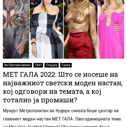
Ви Препорачуваме
Свет
Слајдер
Сцена
МЕТ ГАЛА 2022: Што се носеше на
најважниот светски моден настан,
кој одговори на темата, а кој
тотално ја промаши?
Музејот Метрополитен во Њујорк синоќа беше центар на
главниот моден настан МЕТ ГАЛА. Овогодинешната тема
на Мет Гејл „Guilded Glamour“ (Позлатен гламур), беше