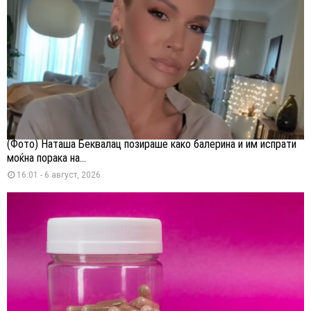
(Фото) Наташа Беквалац позираше како балерина и им испрати
моќна порака на...
16:01 - 6 август, 2026