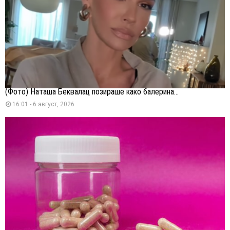
(Фото) Наташа Беквалац позираше како балерина...
16:01 - 6 август, 2026