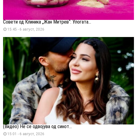
Совети од Клиника „Жан Митрев“: Улогата...
15:45 - 6 август, 2026
(Видео) Не се одвојува од синот...
15:01 - 6 август, 2026