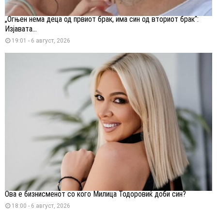
„Огњен нема деца од првиот брак, има син од вториот брак“:
Изјавата...
19:01 - 6 август, 2026
Ова е бизнисменот со кого Милица Тодоровиќ доби син?
18:00 - 6 август, 2026