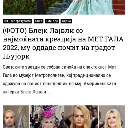
Ви Препорачуваме
Свет
Слајдер
Сцена
(ФОТО) Блејк Лајвли со
најмоќната креација на МЕТ ГАЛА
2022, му оддаде почит на градот
Њујорк
Светските ѕвезди се собраа синоќа на спектаклот Мет
Гала во музејот Метрополитен, кој традиционално се
одржува во првиот понеделник во мај. Американската
актерка Блејк Лајвли...