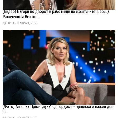
(Видео) Багери во дворот и работници на жештините: Верица
Ракочевиќ и Вељко...
18:01 - 8 август, 2026
(Фото) Анѓелка Прпиќ „пука“ од гордост – денеска е важен ден
за...