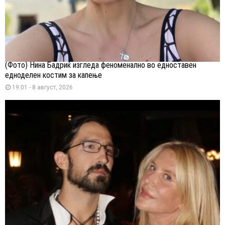
(Фото) Нина Бадриќ изгледа феноменално во едноставен
едноделен костим за капење
19:01 - 8 август, 2026