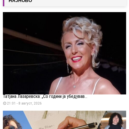
НАЈНОВО
Татјана Лазаревска: „Со години ја убедував...
21:01 - 8 август, 2026