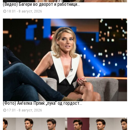
(Видео) Багери во дворот и работници...
18:01 - 8 август, 2026
(Фото) Анѓелка Прпиќ „пука“ од гордост...
17:01 - 8 август, 2026