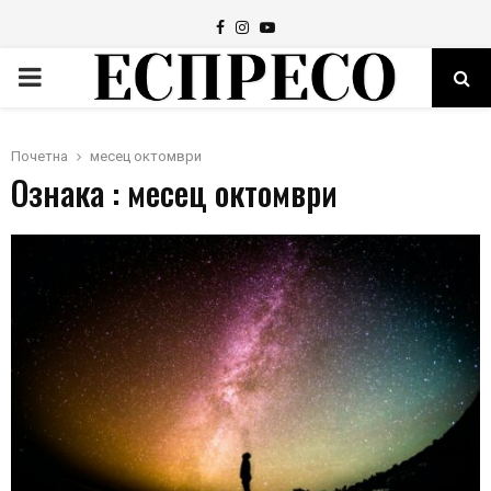
Facebook
Instagram
Youtube
PRIMARY
MENU
Почетна
месец октомври
Ознака : месец октомври