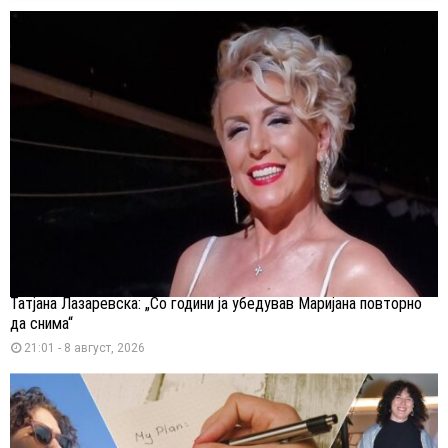
Татјана Лазаревска: „Со години ја убедував Маријана повторно
да снима“
21:01 - 8 август, 2026