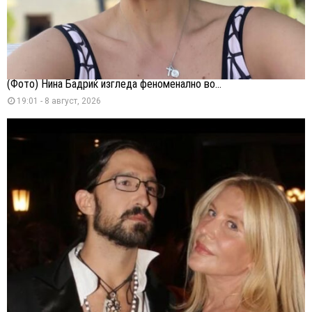
(Фото) Нина Бадриќ изгледа феноменално во...
19:01 - 8 август, 2026