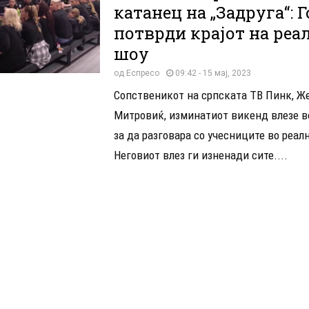
катанец на „Задруга“: Г
потврди крајот на реа
шоу
од
Еспресо
09:42 - 15 мај, 2023
Сопственикот на српската ТВ Пинк, Ж
Митровиќ, изминатиот викенд влезе во
за да разговара со учесниците во реал
Неговиот влез ги изненади сите....