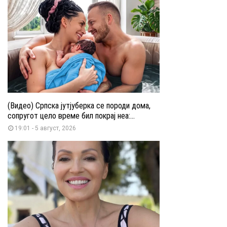
(Видео) Српска јутјуберка се породи дома,
сопругот цело време бил покрај неа:...
19:01 - 5 август, 2026