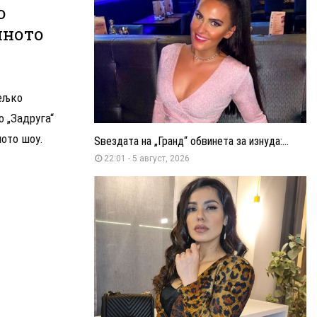
о
лното
ељко
 „Задруга“
ното шоу.
Ѕвездата на „Гранд“ обвинета за изнуда:...
22:01 - 5 август, 2026