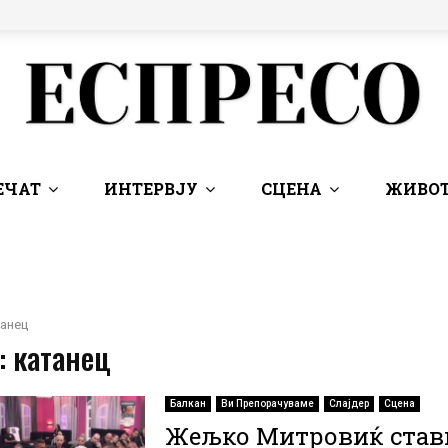
ЕЧАТ
ИНТЕРВЈУ
СЦЕНА
ЖИВОТ
анец
: катанец
Балкан
Ви Препорачуваме
Слајдер
Сцена
Жељко Митровиќ став