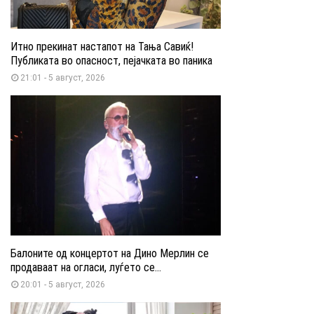
Итно прекинат настапот на Тања Савиќ!
Публиката во опасност, пејачката во паника
21:01 - 5 август, 2026
Балоните од концертот на Дино Мерлин се
продаваат на огласи, луѓето се...
20:01 - 5 август, 2026