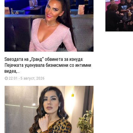
Ѕвездата на „Гранд“ обвинета за изнуда:
Пејачката уценувала бизнисмени со интимни
видеа,...
22:01 - 5 август, 2026