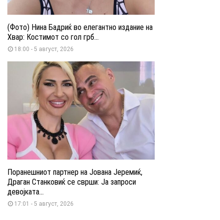
(Фото) Нина Бадриќ во елегантно издание на
Хвар: Костимот со гол грб...
18:00 - 5 август, 2026
Поранешниот партнер на Јована Јеремиќ,
Драган Станковиќ се сврши: Ја запроси
девојката...
17:01 - 5 август, 2026