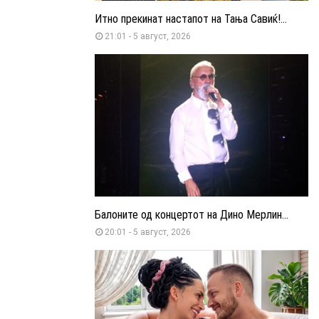
Итно прекинат настапот на Тања Савиќ!...
21:01 - 5 август, 2026
Балоните од концертот на Дино Мерлин...
20:01 - 5 август, 2026