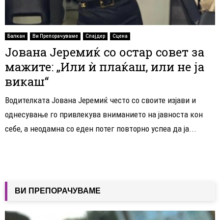
Балкан
Ви Препорачуваме
Слајдер
Сцена
Јована Јеремиќ со остар совет за
мажите: „Или ѝ плаќаш, или не ја
викаш“
Водителката Јована Јеремиќ често со своите изјави и
однесување го привлекува вниманието на јавноста кон
себе, а неодамна со еден потег повторно успеа да ја...
ВИ ПРЕПОРАЧУВАМЕ