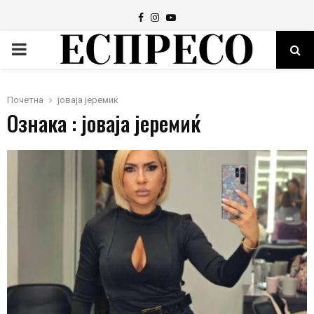
Facebook
Instagram
Youtube
PRIMARY
MENU
Почетна
јоваја јеремиќ
Ознака : јоваја јеремиќ