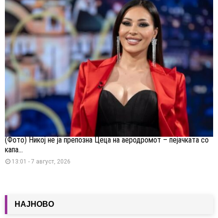
(Фото) Никој не ја препозна Цеца на аеродромот – пејачката со
капа...
13:01 - 7 август, 2026
НАЈНОВО