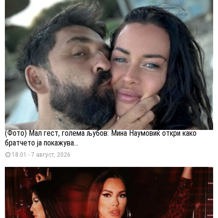
(Фото) Мал гест, голема љубов: Мина Наумовиќ откри како
братчето ја покажува...
18:01 - 7 август, 2026