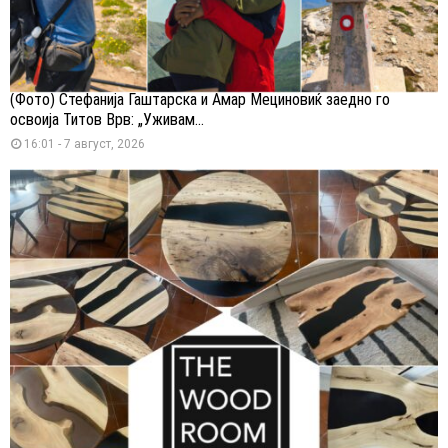
(Фото) Стефанија Гаштарска и Амар Мециновиќ заедно го
освоија Титов Врв: „Уживам...
16:01 - 7 август, 2026