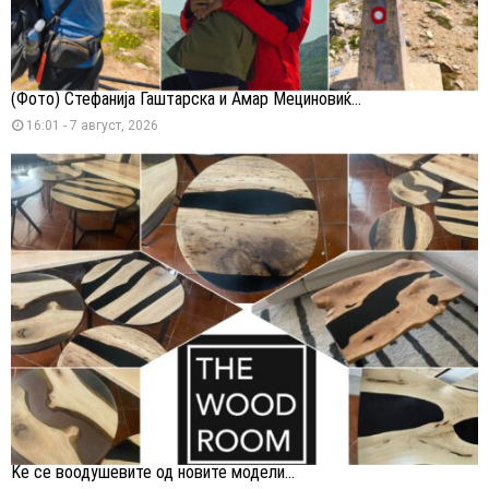
(Фото) Стефанија Гаштарска и Амар Мециновиќ...
16:01 - 7 август, 2026
Ќе се воодушевите од новите модели...