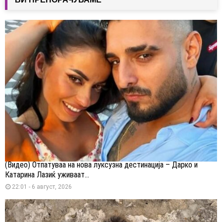
(Видео) Отпатуваа на нова луксузна дестинација – Дарко и
Катарина Лазиќ уживаат...
22:01 - 6 август, 2026