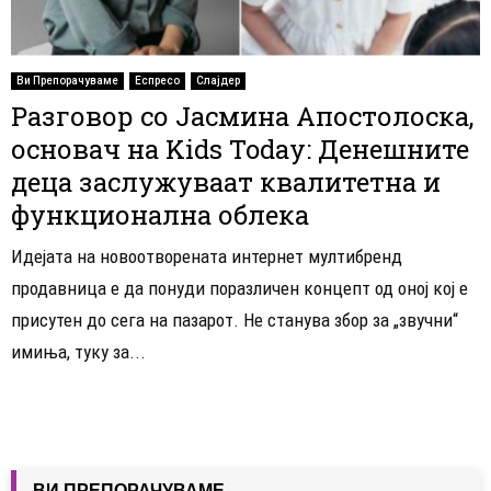
Ви Препорачуваме
Еспресо
Слајдер
Разговор со Јасмина Апостолоска,
основач на Kids Today: Денешните
деца заслужуваат квалитетна и
функционална облека
Идејата на новоотворената интернет мултибренд
продавница е да понуди поразличен концепт од оној кој е
присутен до сега на пазарот. Не станува збор за „звучни“
имиња, туку за...
ВИ ПРЕПОРАЧУВАМЕ