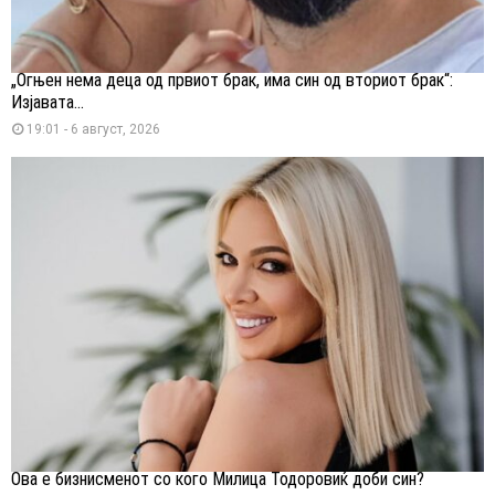
„Огњен нема деца од првиот брак, има син од вториот брак“:
Изјавата...
19:01 - 6 август, 2026
Ова е бизнисменот со кого Милица Тодоровиќ доби син?