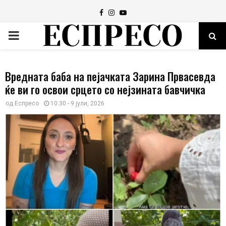
Facebook
Instagram
Youtube
PRIMARY
MENU
Вредната баба на пејачката Зарина Првасевда
ќе ви го освои срцето со нејзината бавчичка
од
Еспресо
10:30 - 9 јули, 2026