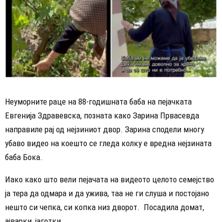
Неуморните раце на 88-годишната баба на пејачката
Евгенија Здравевска, позната како Зарина Првасевда
направиле рај од нејзиниот двор. Зарина сподели многу
убаво видео на коешто се гледа колку е вредна нејзината
баба Бока.
Иако како што вели пејачата на видеото целото семејство
ја тера да одмара и да ужива, таа не ги слуша и постојано
нешто си чепка, си копка низ дворот. Посадила домат,
ајварки, јаготки…