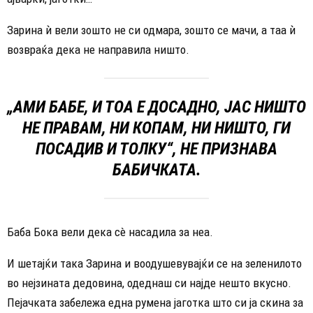
Зарина ѝ вели зошто не си одмара, зошто се мачи, а таа ѝ
возвраќа дека не направила ништо.
„АМИ БАБЕ, И ТОА Е ДОСАДНО, ЈАС НИШТО
НЕ ПРАВАМ, НИ КОПАМ, НИ НИШТО, ГИ
ПОСАДИВ И ТОЛКУ“, НЕ ПРИЗНАВА
БАБИЧКАТА.
Баба Бока вели дека сè насадила за неа.
И шетајќи така Зарина и воодушевувајќи се на зеленилото
во нејзината дедовина, одеднаш си најде нешто вкусно.
Пејачката забележа една румена јаготка што си ја скина за