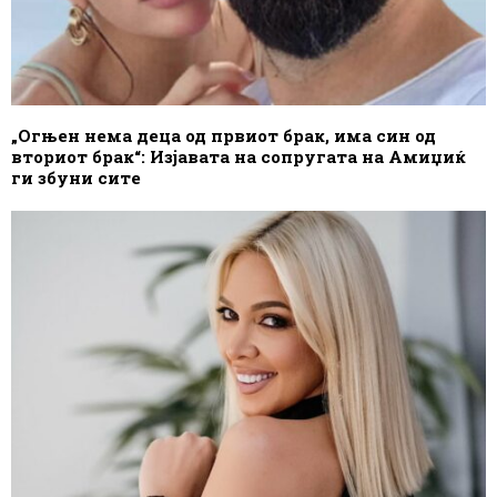
„Огњен нема деца од првиот брак, има син од
вториот брак“: Изјавата на сопругата на Амиџиќ
ги збуни сите