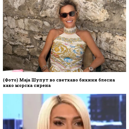
(Фото) Маја Шупут во светкаво бикини блесна
како морска сирена