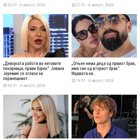
22:01 - 6 август, 2026
21:01 - 6 август, 2026
„Девојката работи во неговите
„Огњен нема деца од првиот брак,
пекарници, прави бурек“: Јована
има син од вториот брак“:
Јеремиќ се огласи за
Изјавата на...
поранешниот...
19:01 - 6 август, 2026
20:01 - 6 август, 2026