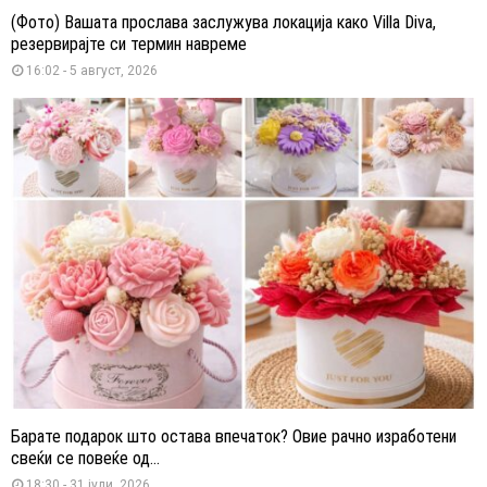
(Фото) Вашата прослава заслужува локација како Villa Diva,
резервирајте си термин навреме
16:02 - 5 август, 2026
Барате подарок што остава впечаток? Овие рачно изработени
свеќи се повеќе од...
18:30 - 31 јули, 2026