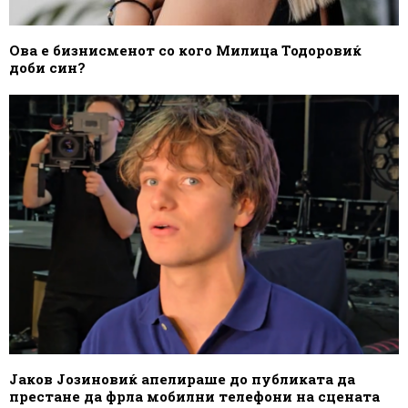
Ова е бизнисменот со кого Милица Тодоровиќ
доби син?
Јаков Јозиновиќ апелираше до публиката да
престане да фрла мобилни телефони на сцената