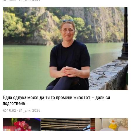
Една одлука може да ти го промени животот – дали си
подготвена...
10:02 - 31 јули, 2026