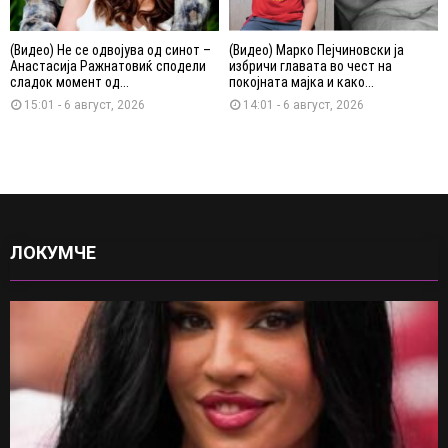
(Видео) Не се одвојува од синот –
(Видео) Марко Пејчиновски ја
Анастасија Ражнатовиќ сподели
избричи главата во чест на
сладок момент од...
покојната мајка и како...
15:01 - 6 август, 2026
14:01 - 6 август, 2026
ЛОКУМЧЕ