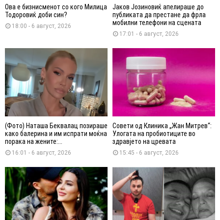
Ова е бизнисменот со кого Милица
Јаков Јозиновиќ апелираше до
Тодоровиќ доби син?
публиката да престане да фрла
мобилни телефони на сцената
18:00 - 6 август, 2026
17:01 - 6 август, 2026
(Фото) Наташа Беквалац позираше
Совети од Клиника „Жан Митрев“:
како балерина и им испрати моќна
Улогата на пробиотиците во
порака на жените:...
здравјето на цревата
16:01 - 6 август, 2026
15:45 - 6 август, 2026