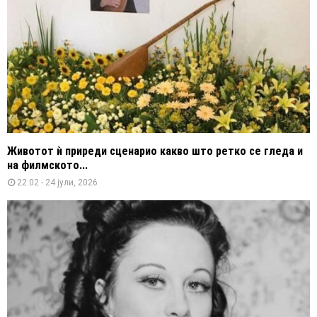
Животот ѝ приреди сценарио какво што ретко се гледа и
на филмското...
22:02 - 24 јули, 2026