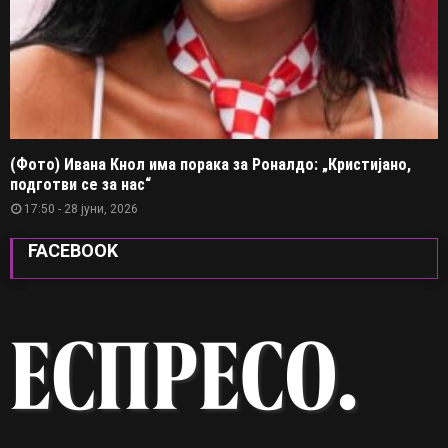
(Фото) Ивана Кнол има порака за Роналдо: „Кристијано,
подготви се за нас“
17:50 - 28 јуни, 2026
FACEBOOK