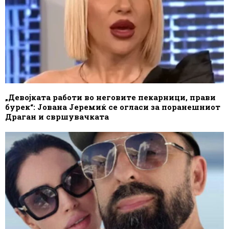
„Девојката работи во неговите пекарници, прави
бурек“: Јована Јеремиќ се огласи за поранешниот
Драган и свршувачката