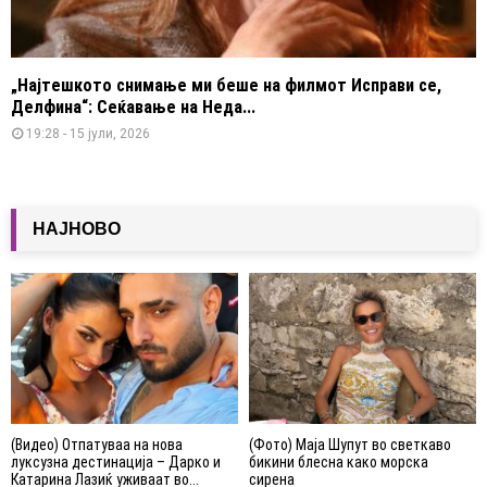
„Најтешкото снимање ми беше на филмот Исправи се,
Делфина“: Сеќавање на Неда...
19:28 - 15 јули, 2026
НАЈНОВО
(Видео) Отпатуваа на нова
(Фото) Маја Шупут во светкаво
луксузна дестинација – Дарко и
бикини блесна како морска
Катарина Лазиќ уживаат во...
сирена