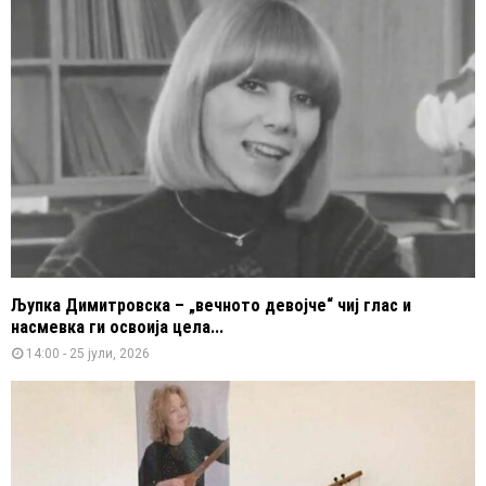
Љупка Димитровска – „вечното девојче“ чиј глас и
насмевка ги освоија цела...
14:00 - 25 јули, 2026