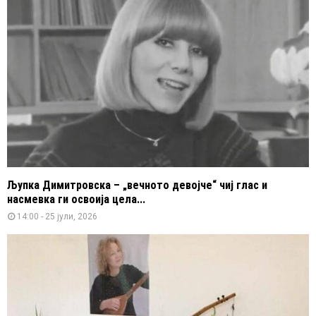
Љупка Димитровска – „вечното девојче“ чиј глас и
насмевка ги освоија цела...
14:00 - 25 јули, 2026