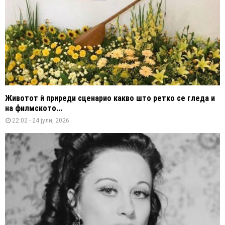
Животот ѝ приреди сценарио какво што ретко се гледа и
на филмското...
22:02 - 24 јули, 2026