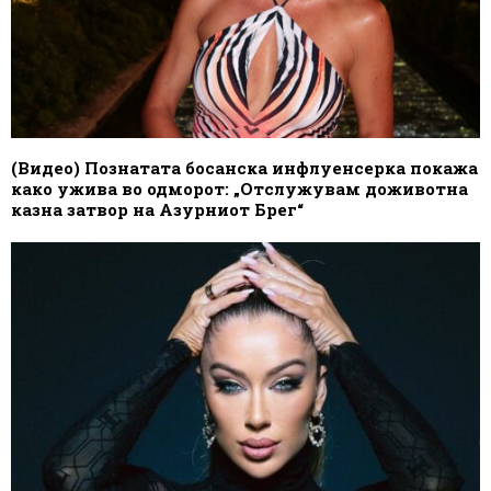
(Видео) Познатата босанска инфлуенсерка покажа
како ужива во одморот: „Отслужувам доживотна
казна затвор на Азурниот Брег“