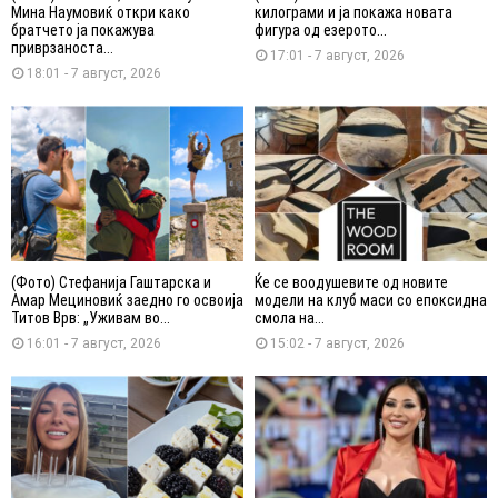
Мина Наумовиќ откри како
килограми и ја покажа новата
братчето ја покажува
фигура од езерото...
приврзаноста...
17:01 - 7 август, 2026
18:01 - 7 август, 2026
(Фото) Стефанија Гаштарска и
Ќе се воодушевите од новите
Амар Мециновиќ заедно го освоија
модели на клуб маси со епоксидна
Титов Врв: „Уживам во...
смола на...
16:01 - 7 август, 2026
15:02 - 7 август, 2026