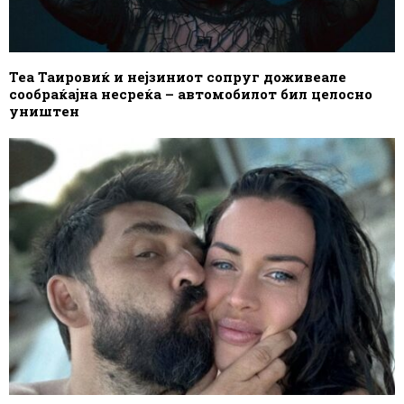
Теа Таировиќ и нејзиниот сопруг доживеале
сообраќајна несреќа – автомобилот бил целосно
уништен