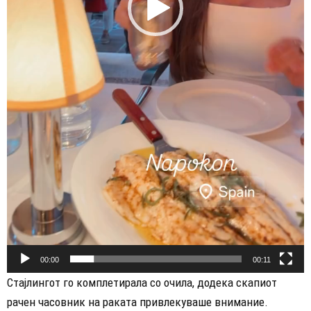
00:00
00:11
Стајлингот го комплетирала со очила, додека скапиот
рачен часовник на раката привлекуваше внимание.