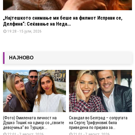
„Најтешкото снимање ми беше на филмот Исправи се,
Делфина“: Сеќавање на Неда...
19:28 - 15 јули, 2026
НАЈНОВО
(Фото) Омилената личност на
Скандал во Белград – сопругата
Душко Тошиќ на одмор со „своите
на Сергеј Трифуновиќ била
девојчиња“ во Турција:...
приведена по пријава за...
22:01 - 7 август, 2026
21:01 - 7 август, 2026