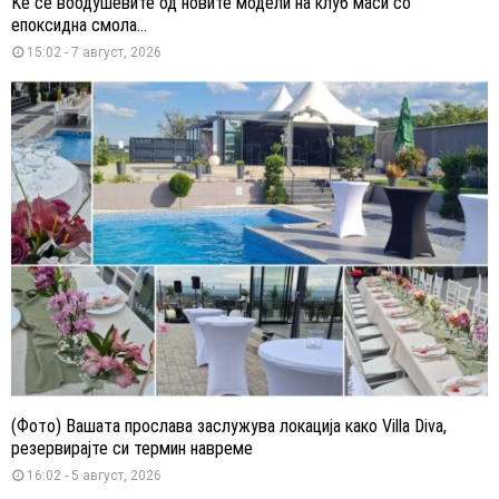
Ќе се воодушевите од новите модели на клуб маси со
епоксидна смола...
15:02 - 7 август, 2026
(Фото) Вашата прослава заслужува локација како Villa Diva,
резервирајте си термин навреме
16:02 - 5 август, 2026