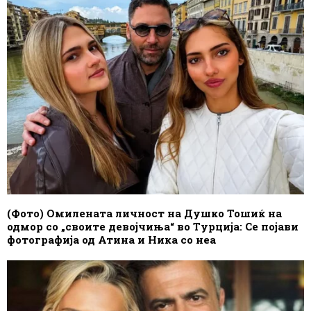
(Фото) Омилената личност на Душко Тошиќ на
одмор со „своите девојчиња“ во Турција: Се појави
фотографија од Атина и Ника со неа