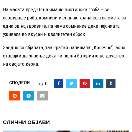
На масата пред Цеца имаше вистинска гозба – се
сервираше риба, компири и спанаќ, храна која се смета за
една од најздравите, па нема сомнение дека пејачката
уживала во вкусен и квалитетен оброк.
Заедно со објавата, таа кратко напишала: „Конечно“, јасно
ставајќи до знаење дека ги полни батериите во друштво
на својата ќерка.
СПОДЕЛИ
0
СЛИЧНИ ОБЈАВИ