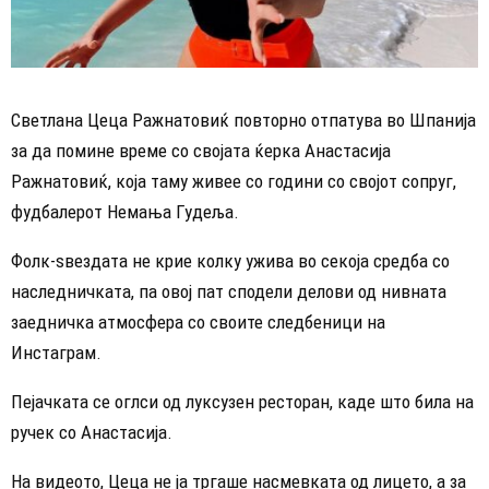
Светлана Цеца Ражнатовиќ повторно отпатува во Шпанија
за да помине време со својата ќерка Анастасија
Ражнатовиќ, која таму живее со години со својот сопруг,
фудбалерот Немања Гудеља.
Фолк-ѕвездата не крие колку ужива во секоја средба со
наследничката, па овој пат сподели делови од нивната
заедничка атмосфера со своите следбеници на
Инстаграм.
Пејачката се оглси од луксузен ресторан, каде што била на
ручек со Анастасија.
На видеото, Цеца не ја тргаше насмевката од лицето, а за