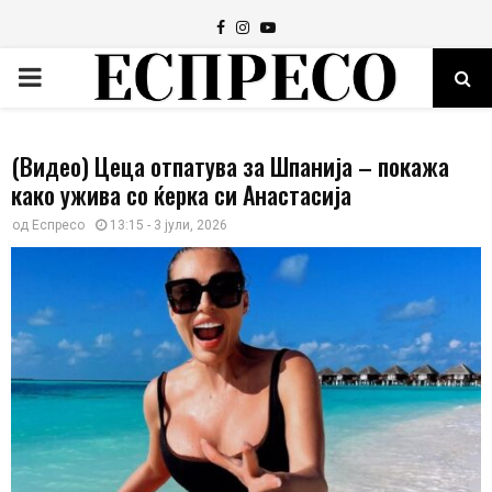
Facebook
Instagram
Youtube
PRIMARY
MENU
(Видео) Цеца отпатува за Шпанија – покажа
како ужива со ќерка си Анастасија
од
Еспресо
13:15 - 3 јули, 2026