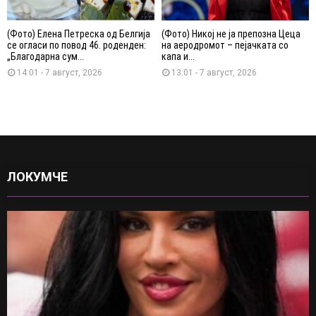
(Фото) Елена Петреска од Белгија
(Фото) Никој не ја препозна Цеца
се огласи по повод 46. роденден:
на аеродромот – пејачката со
„Благодарна сум...
капа и...
14:01 - 7 август, 2026
13:01 - 7 август, 2026
ЛОКУМЧЕ