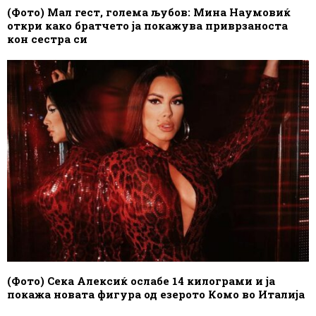
(Фото) Мал гест, голема љубов: Мина Наумовиќ
откри како братчето ја покажува приврзаноста
кон сестра си
(Фото) Сека Алексиќ ослабе 14 килограми и ја
покажа новата фигура од езерото Комо во Италија