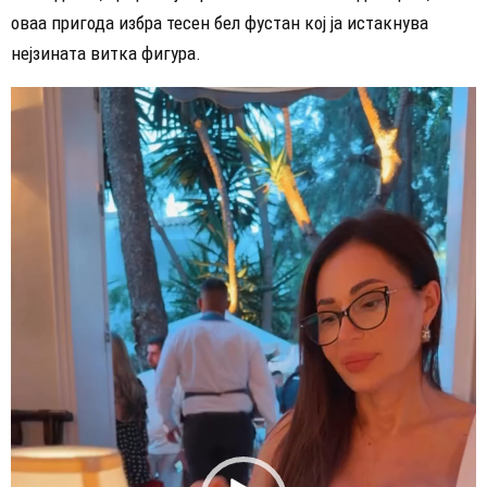
оваа пригода избра тесен бел фустан кој ја истакнува
нејзината витка фигура.
В
и
д
е
о
п
л
е
ј
е
р