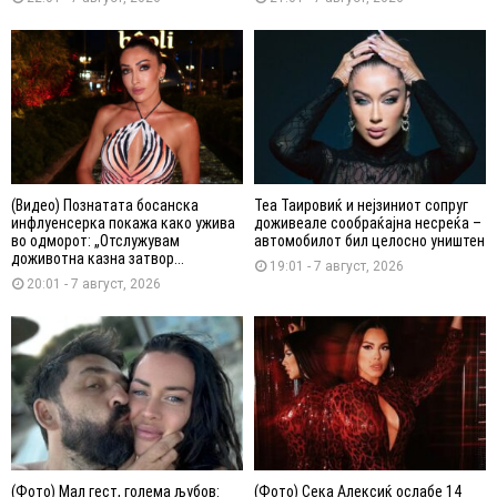
(Видео) Познатата босанска
Теа Таировиќ и нејзиниот сопруг
инфлуенсерка покажа како ужива
доживеале сообраќајна несреќа –
во одморот: „Отслужувам
автомобилот бил целосно уништен
доживотна казна затвор...
19:01 - 7 август, 2026
20:01 - 7 август, 2026
(Фото) Мал гест, голема љубов:
(Фото) Сека Алексиќ ослабе 14