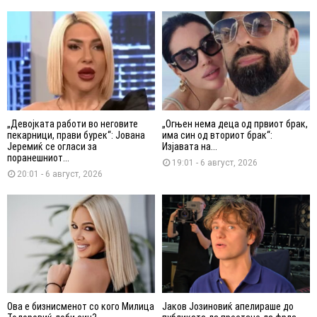
„Девојката работи во неговите
„Огњен нема деца од првиот брак,
пекарници, прави бурек“: Јована
има син од вториот брак“:
Јеремиќ се огласи за
Изјавата на...
поранешниот...
19:01 - 6 август, 2026
20:01 - 6 август, 2026
Ова е бизнисменот со кого Милица
Јаков Јозиновиќ апелираше до