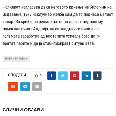
Фолкерот нагласува дека неговото криење не било чин на
издавање, туку исклучиво желба сам да го поднесе целиот
товар. За среќа, во решавањето на долгот веднаш му
помогнал синот Андрија, па со заеднички сили и со
големата заработка од настапите успеале брзо да ги
вратат парите и да ја стабилизираат ситуацијата.
БОБАН РАЈОВИЌ
СПОДЕЛИ
0
СЛИЧНИ ОБЈАВИ