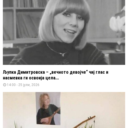
Љупка Димитровска – „вечното девојче“ чиј глас и
насмевка ги освоија цела...
14:00 - 25 јули, 2026