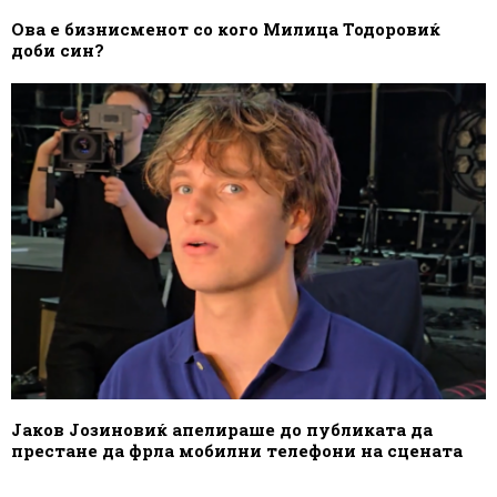
Ова е бизнисменот со кого Милица Тодоровиќ
доби син?
Јаков Јозиновиќ апелираше до публиката да
престане да фрла мобилни телефони на сцената