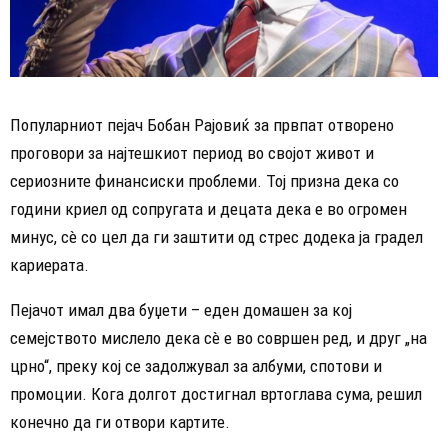
Популарниот пејач Бобан Рајовиќ за првпат отворено
проговори за најтешкиот период во својот живот и
сериозните финансиски проблеми. Тој призна дека со
години криел од сопругата и децата дека е во огромен
минус, сè со цел да ги заштити од стрес додека ја градел
кариерата.
Пејачот имал два буџети – еден домашен за кој
семејството мислело дека сè е во совршен ред, и друг „на
црно“, преку кој се задолжувал за албуми, спотови и
промоции. Кога долгот достигнал вртоглава сума, решил
конечно да ги отвори картите.