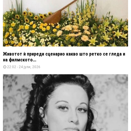
Животот ѝ приреди сценарио какво што ретко се гледа и
на филмското...
22:02 - 24 јули, 2026