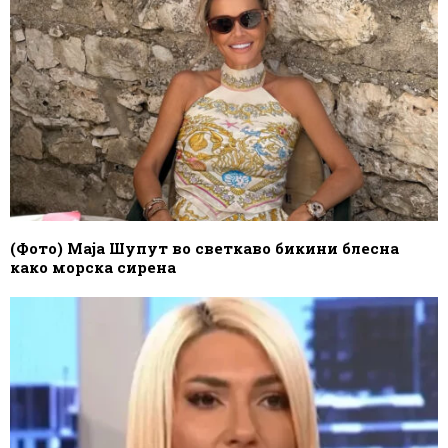
(Фото) Маја Шупут во светкаво бикини блесна
како морска сирена