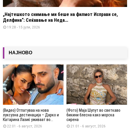
„Најтешкото снимање ми беше на филмот Исправи се,
Делфина“: Сеќавање на Неда...
19:28 - 15 јули, 2026
НАЈНОВО
(Видео) Отпатуваа на нова
(Фото) Маја Шупут во светкаво
луксузна дестинација – Дарко и
бикини блесна како морска
Катарина Лазиќ уживаат во...
сирена
22:01 - 6 август, 2026
21:01 - 6 август, 2026