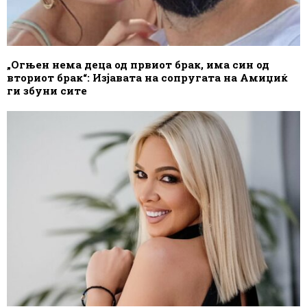
„Огњен нема деца од првиот брак, има син од
вториот брак“: Изјавата на сопругата на Амиџиќ
ги збуни сите