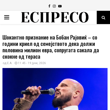
Facebook
Instagram
Youtube
PRIMARY
MENU
Шокантно признание на Бобан Рајовиќ – со
години криел од семејството дека должи
половина милион евра, сопругата сакала да
скокне од тераса
од
E.A.
11:45 - 19 јуни, 2026