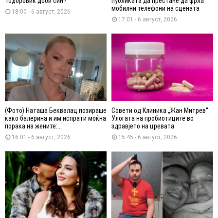
Тодоровиќ доби син?
публиката да престане да фрла
мобилни телефони на сцената
18:00 - 6 август, 2026
17:01 - 6 август, 2026
(Фото) Наташа Беквалац позираше
Совети од Клиника „Жан Митрев“:
како балерина и им испрати моќна
Улогата на пробиотиците во
порака на жените:...
здравјето на цревата
16:01 - 6 август, 2026
15:45 - 6 август, 2026