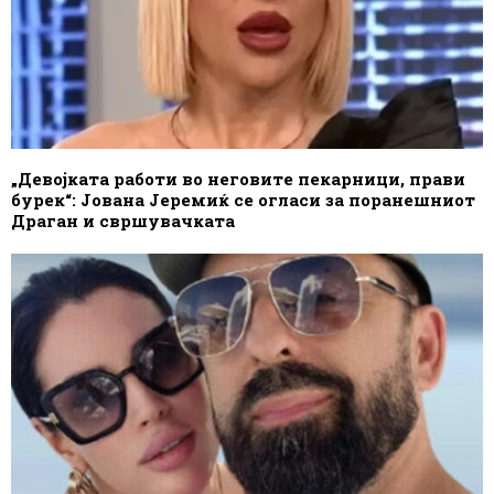
„Девојката работи во неговите пекарници, прави
бурек“: Јована Јеремиќ се огласи за поранешниот
Драган и свршувачката