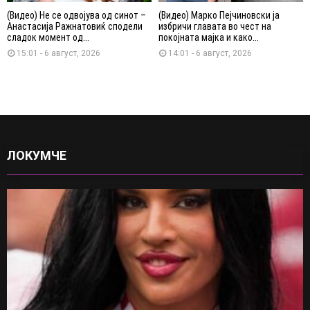
(Видео) Не се одвојува од синот –
(Видео) Марко Пејчиновски ја
Анастасија Ражнатовиќ сподели
избричи главата во чест на
сладок момент од...
покојната мајка и како...
15:01 - 6 август, 2026
14:01 - 6 август, 2026
ЛОКУМЧЕ