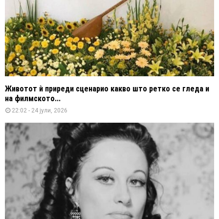
Животот ѝ приреди сценарио какво што ретко се гледа и
на филмското...
22:02 - 24 јули, 2026