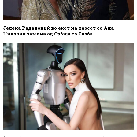
Јелена Радановиќ во екот на хаосот со Ана
Николиќ замина од Србија со Слоба