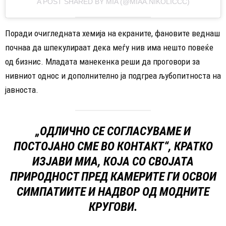
A POST SHARED BY MIA (@MIAA.NIKOLICCC)
Поради очигледната хемија на екраните, фановите веднаш
почнаа да шпекулираат дека меѓу нив има нешто повеќе
од бизнис. Младата манекенка реши да проговори за
нивниот однос и дополнително ја подгреа љубопитноста на
јавноста.
„ОДЛИЧНО СЕ СОГЛАСУВАМЕ И
ПОСТОЈАНО СМЕ ВО КОНТАКТ“, КРАТКО
ИЗЈАВИ МИА, КОЈА СО СВОЈАТА
ПРИРОДНОСТ ПРЕД КАМЕРИТЕ ГИ ОСВОИ
СИМПАТИИТЕ И НАДВОР ОД МОДНИТЕ
КРУГОВИ.