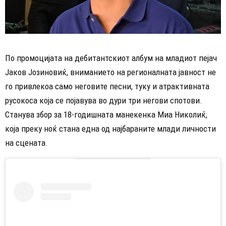
По промоцијата на дебитантскиот албум на младиот пејач
Јаков Јозиновиќ, вниманието на регионалната јавност не
го привлекоа само неговите песни, туку и атрактивната
русокоса која се појавува во дури три негови спотови.
Станува збор за 18-годишната манекенка Миа Николиќ,
која преку ноќ стана една од најбараните млади личности
на сцената.