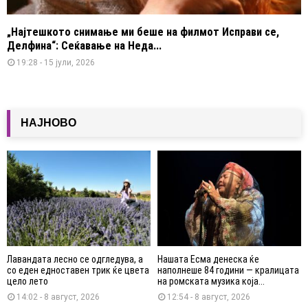
„Најтешкото снимање ми беше на филмот Исправи се,
Делфина“: Сеќавање на Неда...
19:28 - 15 јули, 2026
НАЈНОВО
Лавандата лесно се одгледува, а
Нашата Есма денеска ќе
со еден едноставен трик ќе цвета
наполнеше 84 години — кралицата
цело лето
на ромската музика која...
14:02 - 8 август, 2026
12:54 - 8 август, 2026