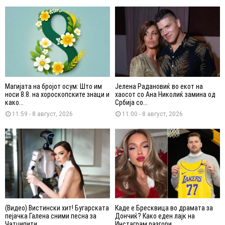
Магијата на бројот осум: Што им
Јелена Радановиќ во екот на
носи 8.8. на хороскопските знаци и
хаосот со Ана Николиќ замина од
како...
Србија со...
11:59 - 8 август, 2026
11:00 - 8 август, 2026
(Видео) Вистински хит! Бугарската
Каде е Бресквица во драмата за
пејачка Галена сними песна за
Дончиќ? Како еден лајк на
Чатџипити
Инстаграм разгори...