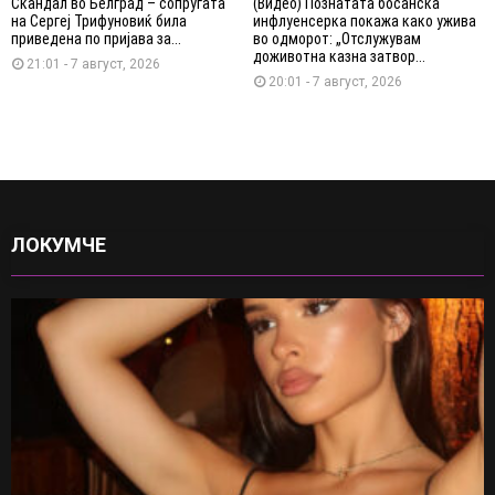
Скандал во Белград – сопругата
(Видео) Познатата босанска
на Сергеј Трифуновиќ била
инфлуенсерка покажа како ужива
приведена по пријава за...
во одморот: „Отслужувам
доживотна казна затвор...
21:01 - 7 август, 2026
20:01 - 7 август, 2026
ЛОКУМЧЕ