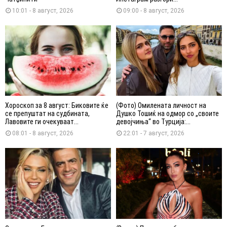
10:01 - 8 август, 2026
09:00 - 8 август, 2026
Хороскоп за 8 август: Биковите ќе
(Фото) Омилената личност на
се препуштат на судбината,
Душко Тошиќ на одмор со „своите
Лавовите ги очекуваат...
девојчиња“ во Турција:...
08:01 - 8 август, 2026
22:01 - 7 август, 2026