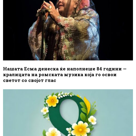
Нашата Есма денеска ќе наполнеше 84 години —
кралицата на ромската музика која го освои
светот со својот глас