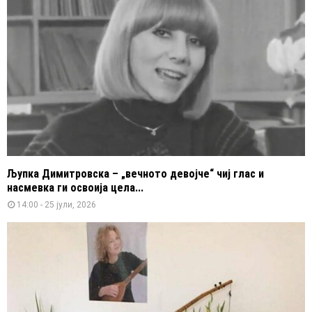
Љупка Димитровска – „вечното девојче“ чиј глас и
насмевка ги освоија цела...
14:00 - 25 јули, 2026