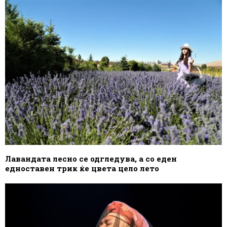
Лавандата лесно се одгледува, а со еден
едноставен трик ќе цвета цело лето