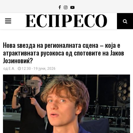
Facebook
Instagram
Youtube
PRIMARY
MENU
Нова ѕвезда на регионалната сцена – која е
атрактивната русокоса од спотовите на Јаков
Јозиновиќ?
од
E.A.
12:30 - 19 јуни, 2026