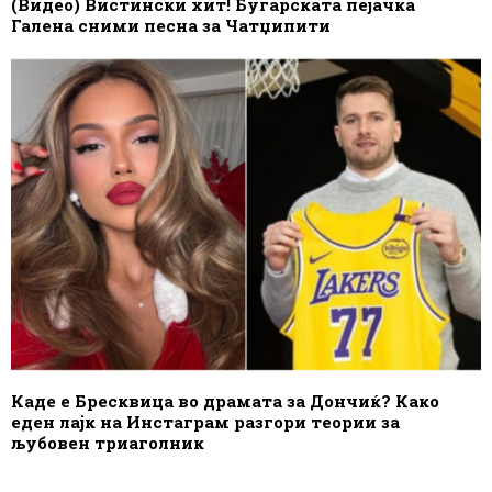
(Видео) Вистински хит! Бугарската пејачка
Галена сними песна за Чатџипити
Каде е Бресквица во драмата за Дончиќ? Како
еден лајк на Инстаграм разгори теории за
љубовен триаголник