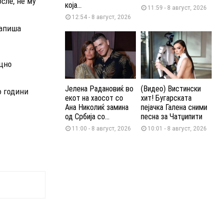
сле, не му
која...
11:59 - 8 август, 2026
12:54 - 8 август, 2026
напиша
оцно
Јелена Радановиќ во
(Видео) Вистински
о години
екот на хаосот со
хит! Бугарската
Ана Николиќ замина
пејачка Галена сними
од Србија со...
песна за Чатџипити
11:00 - 8 август, 2026
10:01 - 8 август, 2026