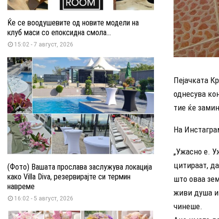
Ќе се воодушевите од новите модели на
клуб маси со епоксидна смола...
15:02 - 7 август, 2026
Пејачката Кр
однесува ко
тие ќе замин
На Инстагра
„Ужасно е. У
цитираат, да
(Фото) Вашата прослава заслужува локација
како Villa Diva, резервирајте си термин
што оваа зем
навреме
живи душа и
16:02 - 5 август, 2026
чинеше.