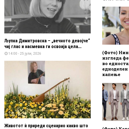
Љупка Димитровска – „вечното девојче“
чиј глас и насмевка ги освоија цела...
(Фото) Нин
14:00 - 25 јули, 2026
изгледа ф
во едност
едноделен
капење
Животот ѝ приреди сценарио какво што
(Фото) Ког