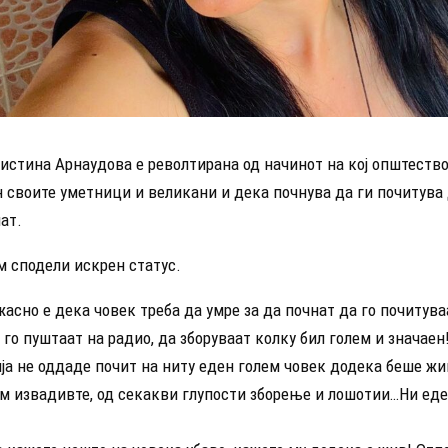
истина Арнаудова е револтирана од начинот на кој општество
н своите уметници и великани и дека почнува да ги почитува
ат.
м сподели искрен статус.
жасно е дека човек треба да умре за да почнат да го почитуваа
 го пуштаат на радио, да зборуваат колку бил голем и значаен
ја не оддаде почит на ниту еден голем човек додека беше жи
м извадивте, од секакви глупости зборење и лошотии…Ни еде