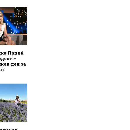
лка Прпиќ
рдост –
ажен ден за
ин
есно се