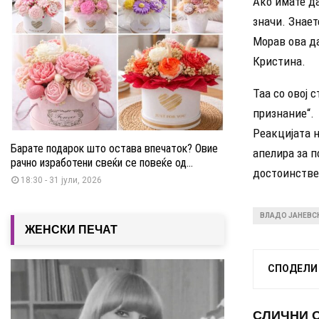
Ако имате да
значи. Знает
Морав ова да
Кристина.
Таа со овој 
признание“.
Реакцијата н
Барате подарок што остава впечаток? Овие
апелира за п
рачно изработени свеќи се повеќе од...
достоинстве
18:30 - 31 јули, 2026
ВЛАДО ЈАНЕВС
ЖЕНСКИ ПЕЧАТ
СПОДЕЛИ
СЛИЧНИ 