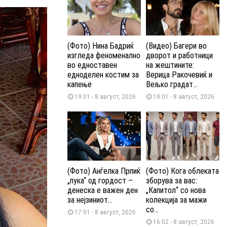
(Фото) Нина Бадриќ
(Видео) Багери во
изгледа феноменално
дворот и работници
во едноставен
на жештините:
едноделен костим за
Верица Ракочевиќ и
капење
Вељко градат...
19:01 - 8 август, 2026
18:01 - 8 август, 2026
(Фото) Анѓелка Прпиќ
(Фото) Кога облеката
„пука“ од гордост –
зборува за вас:
денеска е важен ден
„Капитол“ со нова
за нејзиниот...
колекција за мажи
со...
17:01 - 8 август, 2026
16:02 - 8 август, 2026