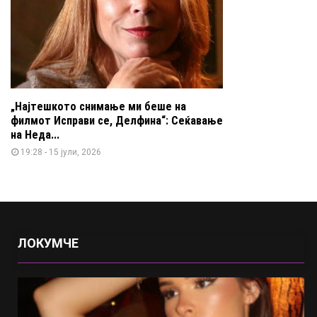
„Најтешкото снимање ми беше на
филмот Исправи се, Делфина“: Сеќавање
на Неда...
19:28 - 15 јули, 2026
ЛОКУМЧЕ