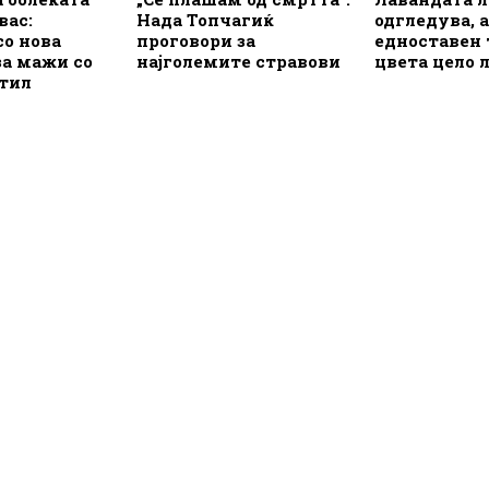
вас:
Нада Топчагиќ
одгледува, а
со нова
проговори за
едноставен 
за мажи со
најголемите стравови
цвета цело 
стил