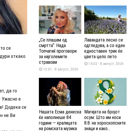
„Се плашам од
Лавандата лесно се
смртта“: Нада
одгледува, а со еден
то се
Топчагиќ проговори
едноставен трик ќе
 дури откако
за најголемите
цвета цело лето
стравови
14:02 - 8 август, 2026
15:01 - 8 август, 2026
т, да го
! Ужасно е
в! Додека се
Нашата Есма денеска
Магијата на бројот
н не Ви
ќе наполнеше 84
осум: Што им носи
години — кралицата
8.8. на хороскопските
на ромската музика
знаци и како...