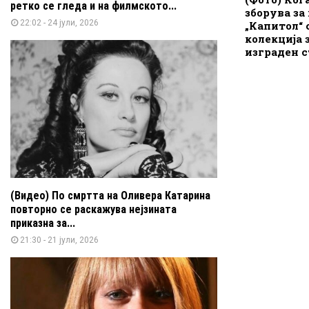
ретко се гледа и на филмското...
зборува за 
22:02 - 24 јули, 2026
„Капитол“ 
колекција 
изграден 
(Видео) По смртта на Оливера Катарина
повторно се раскажува нејзината
приказна за...
21:30 - 21 јули, 2026