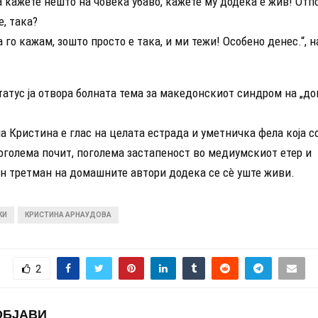
 кажете нешто на човека убаво, кажете му додека е жив! Отпо
е, така?
 го кажам, зошто просто е така, и ми тежи! Особено денес.“, 
статус ја отвора болната тема за македонскиот синдром на „д
а Кристина е глас на целата естрада и уметничка фела која с
оголема почит, поголема застапеност во медиумскиот етер и
н третман на домашните автори додека се сè уште живи.
КИ
КРИСТИНА АРНАУДОВА
2
ОБЈАВИ