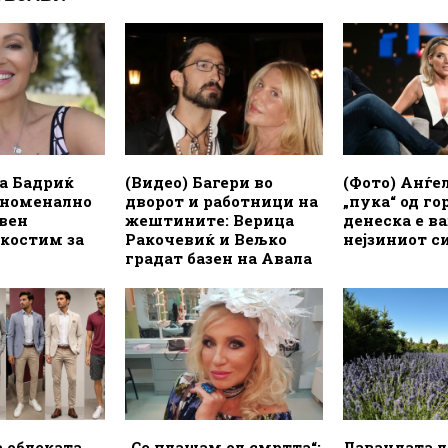
а Бадриќ
(Видео) Багери во
(Фото) Анѓе
еноменално
дворот и работници на
„пука“ од го
авен
жештините: Верица
денеска е в
 костим за
Ракочевиќ и Вељко
нејзиниот с
градат базен на Авала
а облеката
„Се плашам од смртта“:
Лавандата л