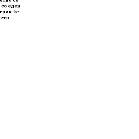
 со еден
трик ќе
лето