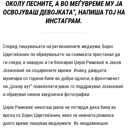
ОКОЛУ ПЕСНИТЕ, А ВО МЕЃУВРЕМЕ МУ ЈА
ОСВОЈУВАШ ДЕВОЈКАТА“, НАПИША ТОЈ НА
ИНСТАГРАМ.
Според пишувањата на регионалните медиуми, Бојан
Цвјетиќанин по објавувањето на снимката престанал да
ги следи, а наводно и ги блокирал Џејла Рамовиќ и Јаков
Јозиновиќ на социјалните мрежи. Инаку, двајцата
музичари со години биле во добри односи, а фронтменот
на „Џокер аут“ повеќепати јавно го поддржувал Јозиновиќ
и објавувал нивни заеднички фотографии.
Џејла Рамовиќ никогаш јавно не потврди дека била во
врска со Бојан Цвјетиќанин, иако за нивната романса
долго време пишуваа медиумите. Во неодамнешно