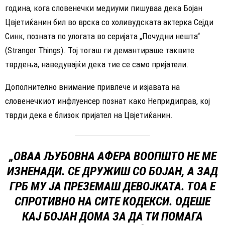
година, кога словенечки медиуми пишуваа дека Бојан
Цвјетиќанин бил во врска со холивудската актерка Сејди
Синк, позната по улогата во серијата „Почудни нешта“
(Stranger Things). Тој тогаш ги демантираше таквите
тврдења, наведувајќи дека тие се само пријатели.
Дополнително внимание привлече и изјавата на
словенечкиот инфлуенсер познат како Непридиправ, кој
тврди дека е близок пријател на Цвјетиќанин.
„ОВАА ЉУБОВНА АФЕРА ВООПШТО НЕ МЕ
ИЗНЕНАДИ. СЕ ДРУЖИШ СО БОЈАН, А ЗАД
ГРБ МУ ЈА ПРЕЗЕМАШ ДЕВОЈКАТА. ТОА Е
СПРОТИВНО НА СИТЕ КОДЕКСИ. ОДЕШЕ
КАЈ БОЈАН ДОМА ЗА ДА ТИ ПОМАГА