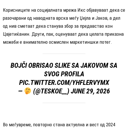
Корисниците на социјалната мрежа Икс објавуваат дека се
разочарани од наводната врска меѓу Џејла и Јаков, а дел
од нив сметаат дека станува збор за предавство кон
Цвјетиќанин. Други, пак, оценуваат дека целата приказна
можеби е внимателно осмислен маркетиншки потег.
BOJČI OBRISAO SLIKE SA JAKOVOM SA
SVOG PROFILA
PIC.TWITTER.COM/YHFLERVYMX
—
(@TESKOE__)
JUNE 29, 2026
Во меѓувреме, повторно стана актуелна и вест од 2024