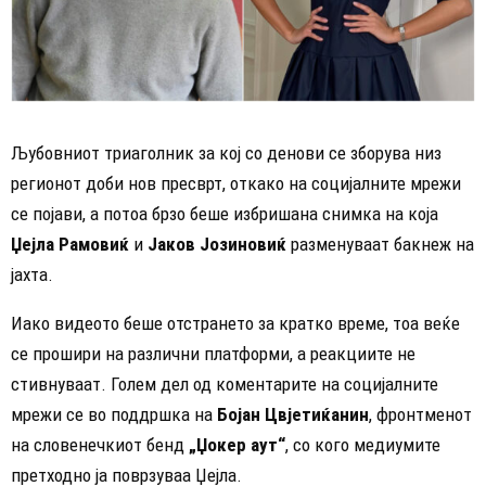
Љубовниот триаголник за кој со денови се зборува низ
регионот доби нов пресврт, откако на социјалните мрежи
се појави, а потоа брзо беше избришана снимка на која
Џејла Рамовиќ
и
Јаков Јозиновиќ
разменуваат бакнеж на
јахта.
Иако видеото беше отстрането за кратко време, тоа веќе
се прошири на различни платформи, а реакциите не
стивнуваат. Голем дел од коментарите на социјалните
мрежи се во поддршка на
Бојан Цвјетиќанин
, фронтменот
на словенечкиот бенд
„Џокер аут“
, со кого медиумите
претходно ја поврзуваа Џејла.