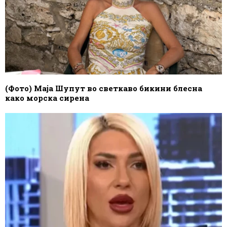
(Фото) Маја Шупут во светкаво бикини блесна
како морска сирена