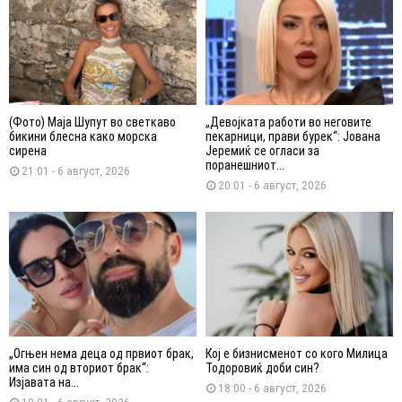
(Фото) Маја Шупут во светкаво
„Девојката работи во неговите
бикини блесна како морска
пекарници, прави бурек“: Јована
сирена
Јеремиќ се огласи за
поранешниот...
21:01 - 6 август, 2026
20:01 - 6 август, 2026
„Огњен нема деца од првиот брак,
Кој е бизнисменот со кого Милица
има син од вториот брак“:
Тодоровиќ доби син?
Изјавата на...
18:00 - 6 август, 2026