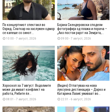
По концертниот спектакл во
Бојана Скендеровски сподели
Охрид, Слаткар на заслужен одмор
фотографија од плажа и порача –
се капеше со синот...
„Ако постои рајот на Земјата,...
10:00 - 7 август, 2026
09:00 - 7 август, 2026
Хороскоп за 7 август: Водолиите
(Видео) Отпатуваа на нова
може да имаат конфликт на
луксузна дестинација – Дарко и
работа, Рибите ќе...
Катарина Лазиќ уживаат во...
08:01 - 7 август, 2026
22:01 - 6 август, 2026