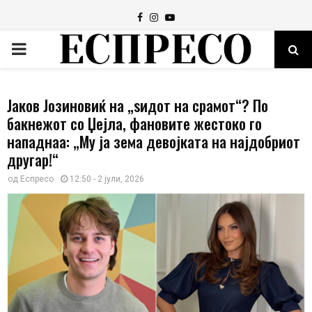
Facebook
Instagram
Youtube
PRIMARY
MENU
Јаков Јозиновиќ на „ѕидот на срамот“? По
бакнежот со Џејла, фановите жестоко го
нападнаа: „Му ја зема девојката на најдобриот
другар!“
од
Еспресо
12:50 - 2 јули, 2026