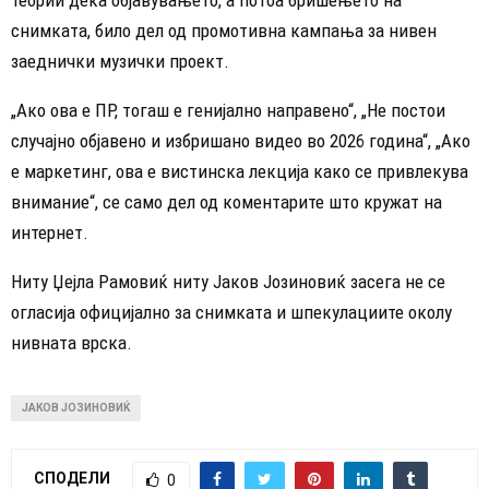
теории дека објавувањето, а потоа бришењето на
снимката, било дел од промотивна кампања за нивен
заеднички музички проект.
„Ако ова е ПР, тогаш е генијално направено“, „Не постои
случајно објавено и избришано видео во 2026 година“, „Ако
е маркетинг, ова е вистинска лекција како се привлекува
внимание“, се само дел од коментарите што кружат на
интернет.
Ниту Џејла Рамовиќ ниту Јаков Јозиновиќ засега не се
огласија официјално за снимката и шпекулациите околу
нивната врска.
ЈАКОВ ЈОЗИНОВИЌ
СПОДЕЛИ
0