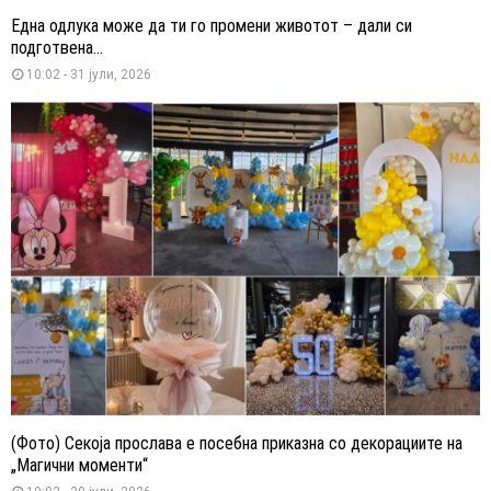
Една одлука може да ти го промени животот – дали си
подготвена...
10:02 - 31 јули, 2026
(Фото) Секоја прослава е посебна приказна со декорациите на
„Магични моменти“