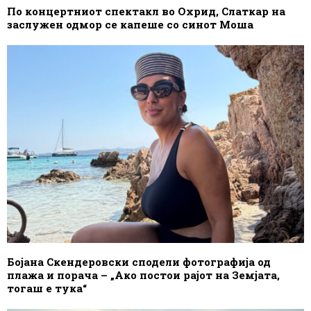
По концертниот спектакл во Охрид, Слаткар на
заслужен одмор се капеше со синот Моша
Бојана Скендеровски сподели фотографија од
плажа и порача – „Ако постои рајот на Земјата,
тогаш е тука“