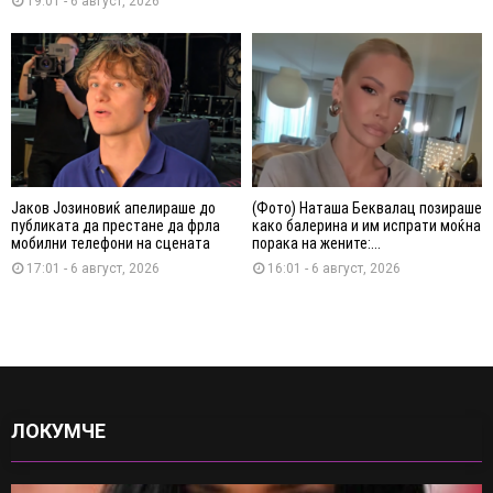
19:01 - 6 август, 2026
Јаков Јозиновиќ апелираше до
(Фото) Наташа Беквалац позираше
публиката да престане да фрла
како балерина и им испрати моќна
мобилни телефони на сцената
порака на жените:...
17:01 - 6 август, 2026
16:01 - 6 август, 2026
ЛОКУМЧЕ