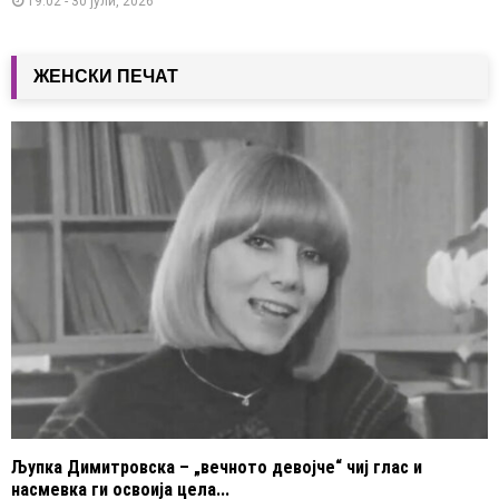
19:02 - 30 јули, 2026
ЖЕНСКИ ПЕЧАТ
Љупка Димитровска – „вечното девојче“ чиј глас и
насмевка ги освоија цела...