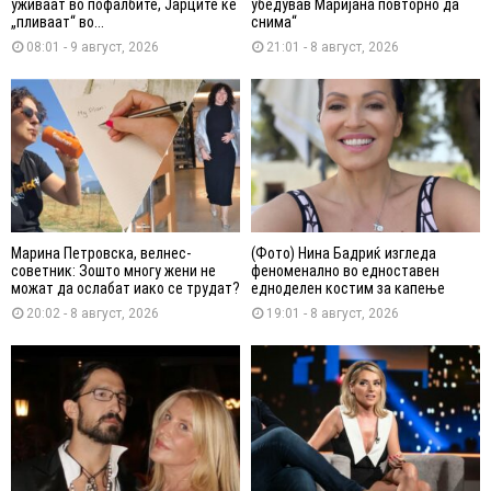
уживаат во пофалбите, Јарците ќе
убедував Маријана повторно да
„пливаат“ во...
снима“
08:01 - 9 август, 2026
21:01 - 8 август, 2026
Марина Петровска, велнес-
(Фото) Нина Бадриќ изгледа
советник: Зошто многу жени не
феноменално во едноставен
можат да ослабат иако се трудат?
едноделен костим за капење
20:02 - 8 август, 2026
19:01 - 8 август, 2026