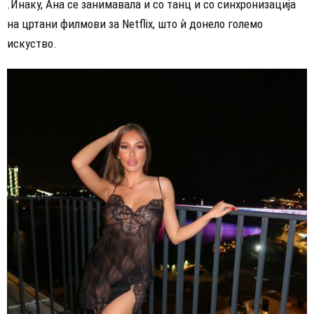
.Инаку, Ана се занимавала и со танц и со синхронизација
на цртани филмови за Netflix, што ѝ донело големо
искуство.