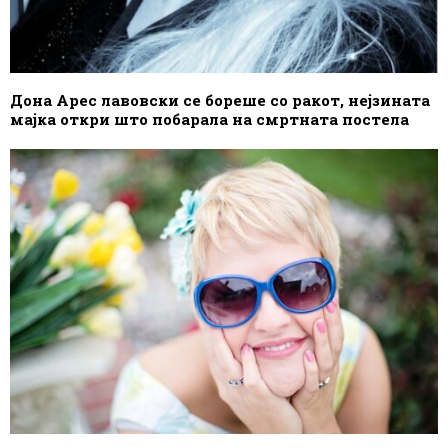
Дона Арес лавовски се бореше со ракот, нејзината
мајка откри што побарала на смртната постела