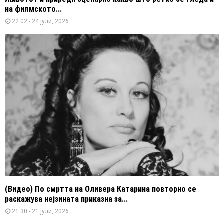
на филмското...
22:02 - 24 јули, 2026
(Видео) По смртта на Оливера Катарина повторно се
раскажува нејзината приказна за...
21:30 - 21 јули, 2026