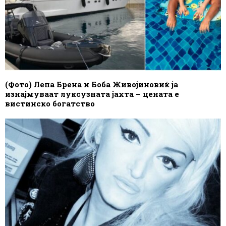
(Фото) Лепа Брена и Боба Живојиновиќ ја
изнајмуваат луксузната јахта – цената е
вистинско богатство