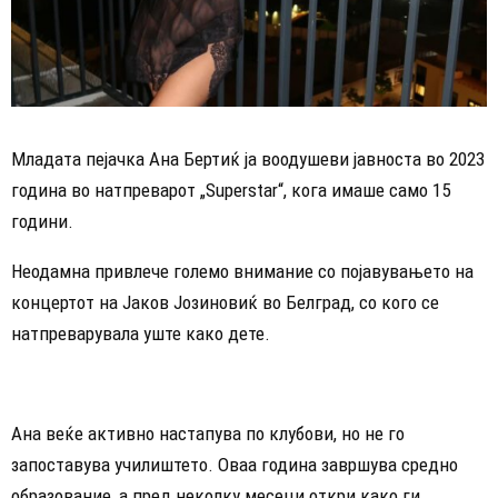
Младата пејачка Ана Бертиќ ја воодушеви јавноста во 2023
година во натпреварот „Superstar“, кога имаше само 15
години.
Неодамна привлече големо внимание со појавувањето на
концертот на Јаков Јозиновиќ во Белград, со кого се
натпреварувала уште како дете.
Ана веќе активно настапува по клубови, но не го
запоставува училиштето. Оваа година завршува средно
образование, а пред неколку месеци откри како ги