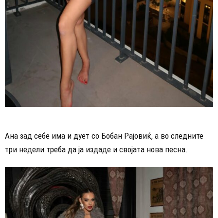
Ана зад себе има и дует со Бобан Рајовиќ, а во следните
три недели треба да ја издаде и својата нова песна.