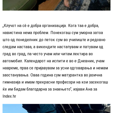
„Клучот на сè е добра организација. Кога таа е добра,
навистина нема проблем. Понекогаш сум уморна затоа
што од понеделник до петок сум во училиште и редовно
следам настава, а викендите настапувам и патувам од
град во град, па често учам или читам лектира во
автомобил. Календарот на испити е во е-Дневник, учам
навреме, прва се пријавувам за усни одговарања и немам
заостанувања. Оваа година сум матурантка во јазична
гимназија и имам прекрасни професори на кои засекогаш
ќе им бидам благодарна за знаењето“, изјави Ана за
Index.hr