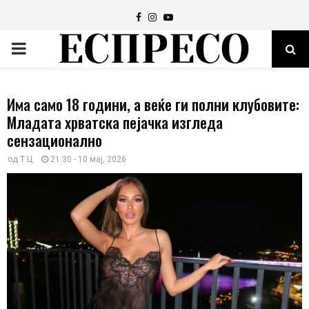
Facebook
Instagram
Youtube
PRIMARY
MENU
Има само 18 години, а веќе ги полни клубовите:
Младата хрватска пејачка изгледа
сензационално
од
Т.Ц.
21:30 - 10 мај, 2026