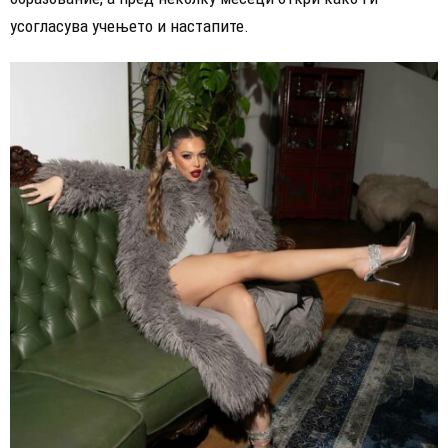
усогласува учењето и настапите.