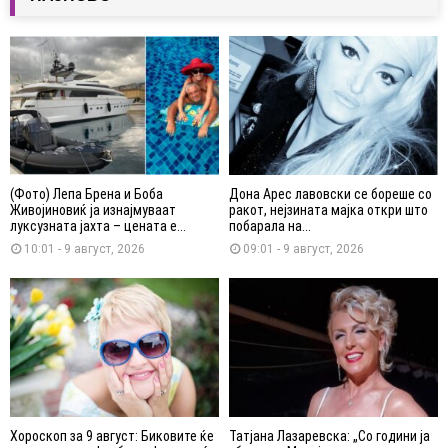
(Фото) Лепа Брена и Боба
Дона Арес лавовски се бореше со
Живојиновиќ ја изнајмуваат
ракот, нејзината мајка откри што
луксузната јахта – цената е...
побарала на...
10:01 - 9 август, 2026
09:01 - 9 август, 2026
Хороскоп за 9 август: Биковите ќе
Татјана Лазаревска: „Со години ја