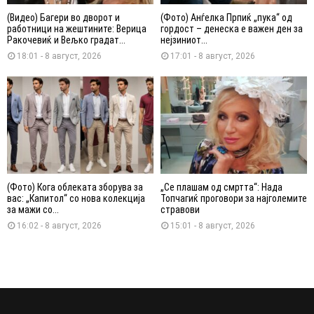
(Видео) Багери во дворот и
(Фото) Анѓелка Прпиќ „пука“ од
работници на жештините: Верица
гордост – денеска е важен ден за
Ракочевиќ и Вељко градат...
нејзиниот...
18:01 - 8 август, 2026
17:01 - 8 август, 2026
(Фото) Кога облеката зборува за
„Се плашам од смртта“: Нада
вас: „Капитол“ со нова колекција
Топчагиќ проговори за најголемите
за мажи со...
стравови
16:02 - 8 август, 2026
15:01 - 8 август, 2026