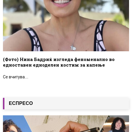
(Фото) Нина Бадриќ изгледа феноменално во
едноставен едноделен костим за капење
Се вчитува....
ЕСПРЕСО