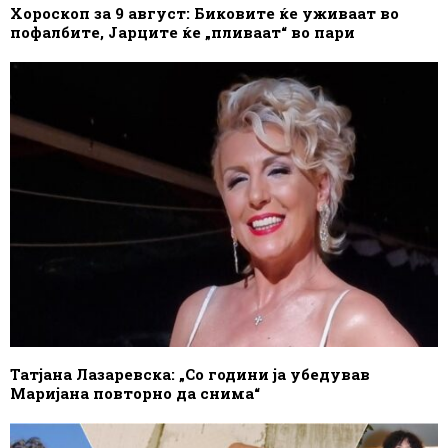
Хороскоп за 9 август: Биковите ќе уживаат во
пофалбите, Јарците ќе „пливаат“ во пари
Татјана Лазаревска: „Со години ја убедував
Маријана повторно да снима“