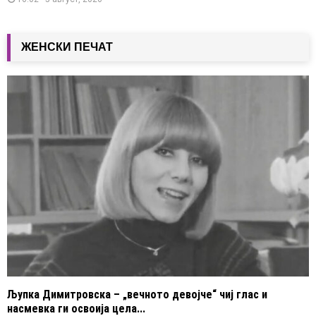
ЖЕНСКИ ПЕЧАТ
Љупка Димитровска – „вечното девојче“ чиј глас и
насмевка ги освоија цела...