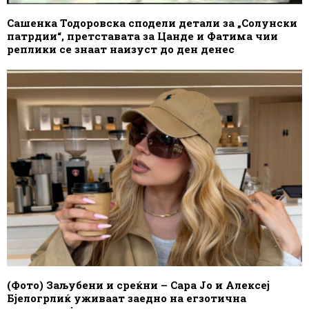
Сашенка Тодоровска сподели детали за „Солунски
патрдии“, претставата за Цанде и Фатима чии
реплики се знаат наизуст до ден денес
(Фото) Заљубени и среќни – Сара Јо и Алексеј
Бјелогрлиќ уживаат заедно на егзотична