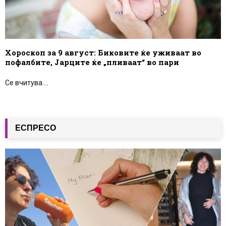
Хороскоп за 9 август: Биковите ќе уживаат во
пофалбите, Јарците ќе „пливаат“ во пари
Се вчитува....
ЕСПРЕСО