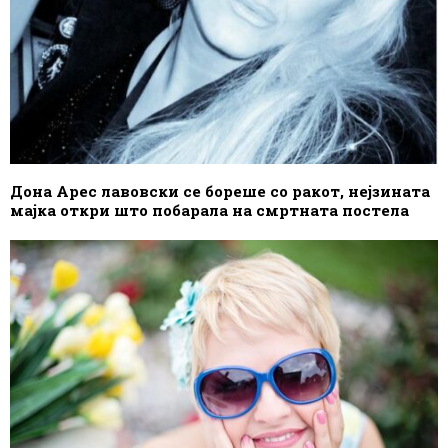
Дона Арес лавовски се бореше со ракот, нејзината
мајка откри што побарала на смртната постела