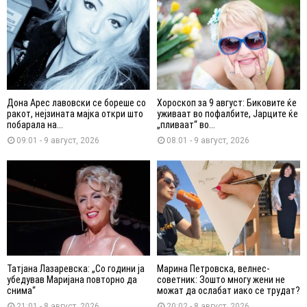
Дона Арес лавовски се бореше со
Хороскоп за 9 август: Биковите ќе
ракот, нејзината мајка откри што
уживаат во пофалбите, Јарците ќе
побарала на...
„пливаат“ во...
09:01 - 9 август, 2026
08:01 - 9 август, 2026
Татјана Лазаревска: „Со години ја
Марина Петровска, велнес-
убедував Маријана повторно да
советник: Зошто многу жени не
снима“
можат да ослабат иако се трудат?
21:01 - 8 август, 2026
20:02 - 8 август, 2026