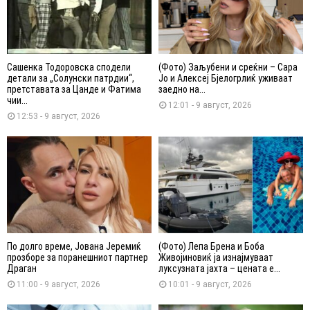
Сашенка Тодоровска сподели
(Фото) Заљубени и среќни – Сара
детали за „Солунски патрдии“,
Јо и Алексеј Бјелогрлиќ уживаат
претставата за Цанде и Фатима
заедно на...
чии...
12:01 - 9 август, 2026
12:53 - 9 август, 2026
По долго време, Јована Јеремиќ
(Фото) Лепа Брена и Боба
прозборе за поранешниот партнер
Живојиновиќ ја изнајмуваат
Драган
луксузната јахта – цената е...
11:00 - 9 август, 2026
10:01 - 9 август, 2026