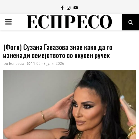
Facebook
Instagram
Youtube
PRIMARY
MENU
(Фото) Сузана Гавазова знае како да го
изненади семејството со вкусен ручек
од
Еспресо
11:00 - 3 јули, 2026