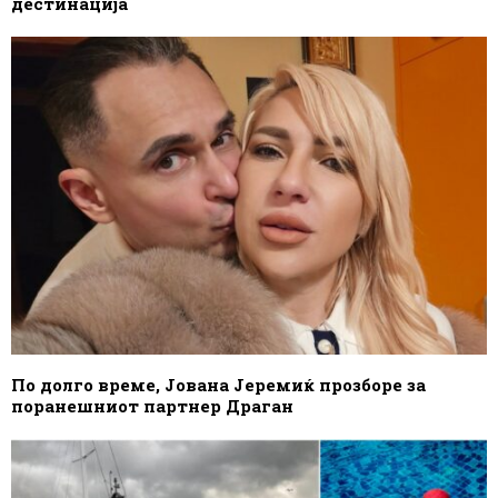
дестинација
По долго време, Јована Јеремиќ прозборе за
поранешниот партнер Драган