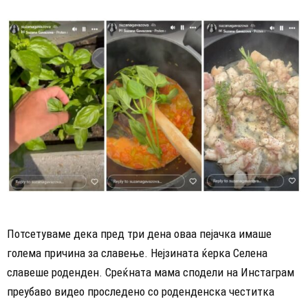
Потсетуваме дека пред три дена оваа пејачка имаше
голема причина за славење. Нејзината ќерка Селена
славеше роденден. Среќната мама сподели на Инстаграм
преубаво видео проследено со роденденска честитка