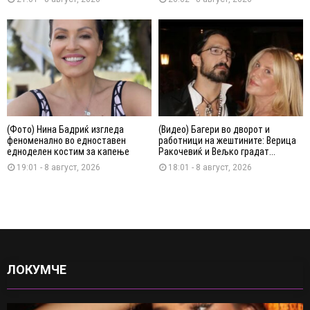
(Фото) Нина Бадриќ изгледа
(Видео) Багери во дворот и
феноменално во едноставен
работници на жештините: Верица
едноделен костим за капење
Ракочевиќ и Вељко градат...
19:01 - 8 август, 2026
18:01 - 8 август, 2026
ЛОКУМЧЕ