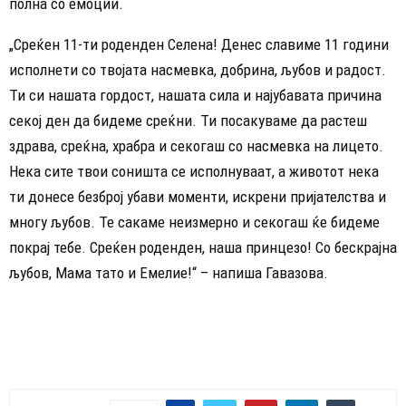
полна со емоции.
„Среќен 11-ти роденден Селена! Денес славиме 11 години
исполнети со твојата насмевка, добрина, љубов и радост.
Ти си нашата гордост, нашата сила и најубавата причина
секој ден да бидеме среќни. Ти посакуваме да растеш
здрава, среќна, храбра и секогаш со насмевка на лицето.
Нека сите твои соништа се исполнуваат, а животот нека
ти донесе безброј убави моменти, искрени пријателства и
многу љубов. Те сакаме неизмерно и секогаш ќе бидеме
покрај тебе. Среќен роденден, наша принцезо! Со бескрајна
љубов, Мама тато и Емелие!“ – напиша Гавазова.