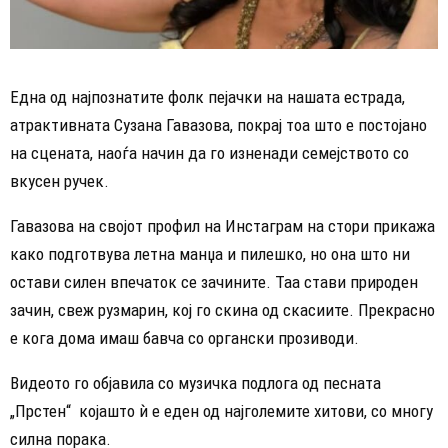
Една од најпознатите фолк пејачки на нашата естрада,
атрактивната Сузана Гавазова, покрај тоа што е постојано
на сцената, наоѓа начин да го изненади семејството со
вкусен ручек.
Гавазова на својот профил на Инстаграм на стори прикажа
како подготвува летна манџа и пилешко, но она што ни
остави силен впечаток се зачините. Таа стави природен
зачин, свеж рузмарин, кој го скина од скасиите. Прекрасно
е кога дома имаш бавча со органски прозиводи.
Видеото го објавила со музичка подлога од песната
„Прстен“ којашто ѝ е еден од најголемите хитови, со многу
силна порака.