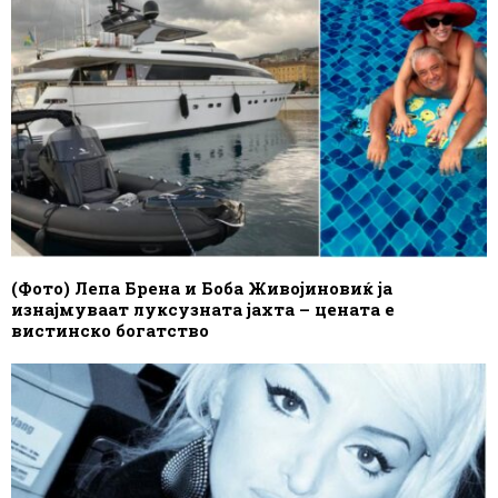
(Фото) Лепа Брена и Боба Живојиновиќ ја
изнајмуваат луксузната јахта – цената е
вистинско богатство