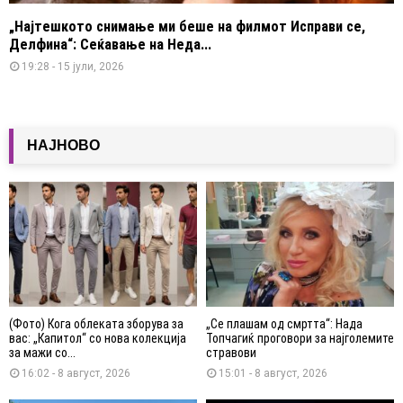
„Најтешкото снимање ми беше на филмот Исправи се,
Делфина“: Сеќавање на Неда...
19:28 - 15 јули, 2026
НАЈНОВО
(Фото) Кога облеката зборува за
„Се плашам од смртта“: Нада
вас: „Капитол“ со нова колекција
Топчагиќ проговори за најголемите
за мажи со...
стравови
16:02 - 8 август, 2026
15:01 - 8 август, 2026