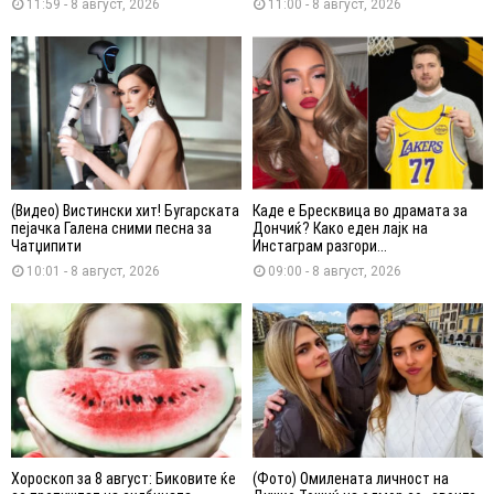
11:59 - 8 август, 2026
11:00 - 8 август, 2026
(Видео) Вистински хит! Бугарската
Каде е Бресквица во драмата за
пејачка Галена сними песна за
Дончиќ? Како еден лајк на
Чатџипити
Инстаграм разгори...
10:01 - 8 август, 2026
09:00 - 8 август, 2026
Хороскоп за 8 август: Биковите ќе
(Фото) Омилената личност на