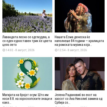
Лавандата лесно се одгледува, а
Нашата Есма денеска ќе
со еден едноставен трик ќе цвета
наполнеше 84 години — кралицата
цело лето
на ромската музика која...
14:02 - 8 август, 2026
12:54 - 8 август, 2026
Магијата на бројот осум: Што им
Јелена Радановиќ во екот на
носи 8.8. на хороскопските знаци и
хаосот со Ана Николиќ замина од
како...
Србија со...