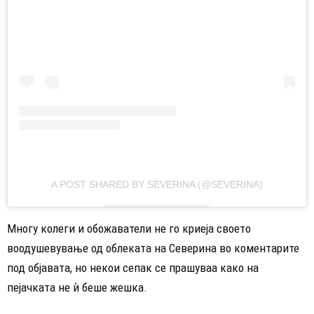
A POST SHARED BY SEVERINA (@SEVERINA)
Многу колеги и обожаватели не го криеја своето
воодушевување од облеката на Северина во коментарите
под објавата, но некои сепак се прашуваа како на
пејачката не ѝ беше жешка.