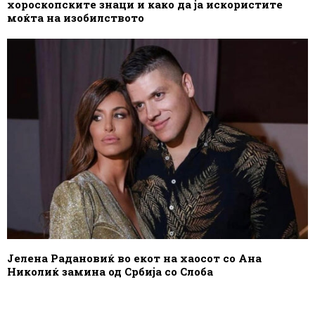
хороскопските знаци и како да ја искористите
моќта на изобилството
Јелена Радановиќ во екот на хаосот со Ана
Николиќ замина од Србија со Слоба