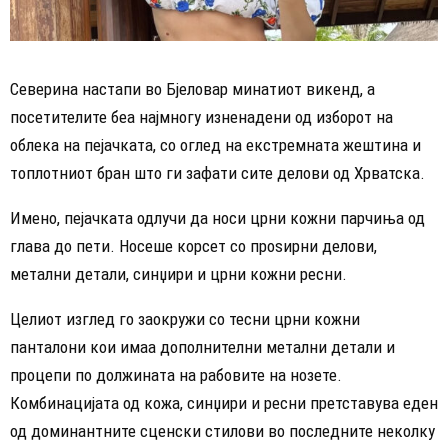
Северина настапи во Бјеловар минатиот викенд, а
посетителите беа најмногу изненадени од изборот на
облека на пејачката, со оглед на екстремната жештина и
топлотниот бран што ги зафати сите делови од Хрватска.
Имено, пејачката одлучи да носи црни кожни парчиња од
глава до пети. Носеше корсет со проѕирни делови,
метални детали, синџири и црни кожни ресни.
Целиот изглед го заокружи со тесни црни кожни
панталони кои имаа дополнителни метални детали и
процепи по должината на рабовите на нозете.
Комбинацијата од кожа, синџири и ресни претставува еден
од доминантните сценски стилови во последните неколку