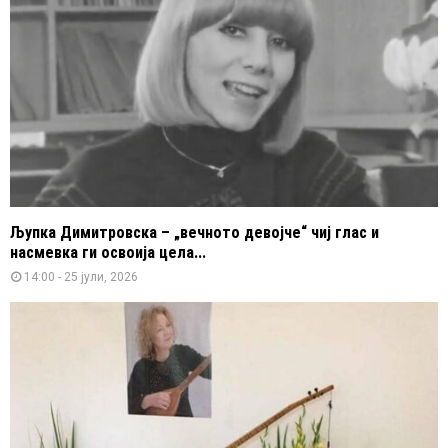
Љупка Димитровска – „вечното девојче“ чиј глас и
насмевка ги освоија цела...
14:00 - 25 јули, 2026