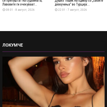
се препуштат на судбината,
Душко Тошиќ на одмор со „своите
Лавовите ги очекуваат...
девојчиња“ во Турција:...
08:01 - 8 август, 2026
22:01 - 7 август, 2026
ЛОКУМЧЕ