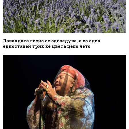
Лавандата лесно се одгледува, а со еден
едноставен трик ќе цвета цело лето