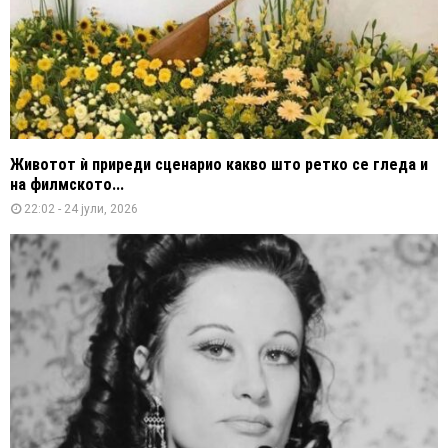
Животот ѝ приреди сценарио какво што ретко се гледа и
на филмското...
22:02 - 24 јули, 2026