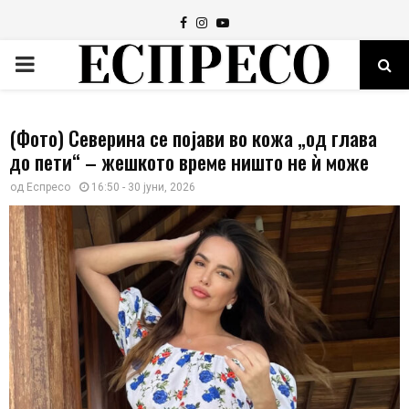
Facebook
Instagram
Youtube
PRIMARY
MENU
(Фото) Северина се појави во кожа „од глава
до пети“ – жешкото време ништо не ѝ може
од
Еспресо
16:50 - 30 јуни, 2026