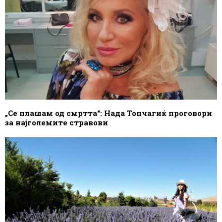
„Се плашам од смртта“: Нада Топчагиќ проговори
за најголемите стравови