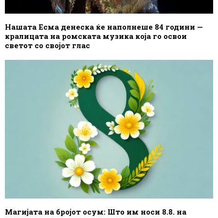
Нашата Есма денеска ќе наполнеше 84 години —
кралицата на ромската музика која го освои
светот со својот глас
Магијата на бројот осум: Што им носи 8.8. на