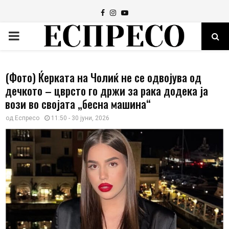
Facebook
Instagram
Youtube
PRIMARY
MENU
(Фото) Ќерката на Чолиќ не се одвојува од
дечкото – цврсто го држи за рака додека ја
вози во својата „бесна машина“
од
Еспресо
11:50 - 30 јуни, 2026