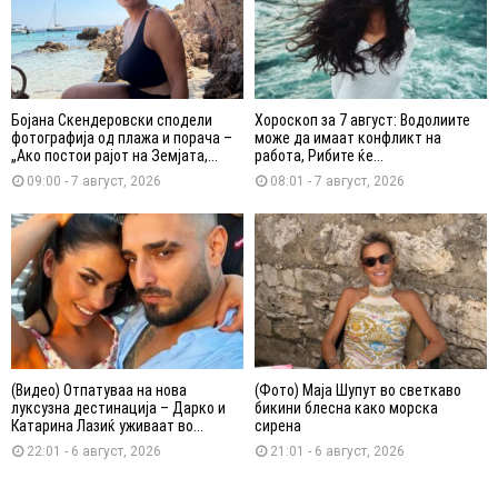
Бојана Скендеровски сподели
Хороскоп за 7 август: Водолиите
фотографија од плажа и порача –
може да имаат конфликт на
„Ако постои рајот на Земјата,...
работа, Рибите ќе...
09:00 - 7 август, 2026
08:01 - 7 август, 2026
(Видео) Отпатуваа на нова
(Фото) Маја Шупут во светкаво
луксузна дестинација – Дарко и
бикини блесна како морска
Катарина Лазиќ уживаат во...
сирена
22:01 - 6 август, 2026
21:01 - 6 август, 2026