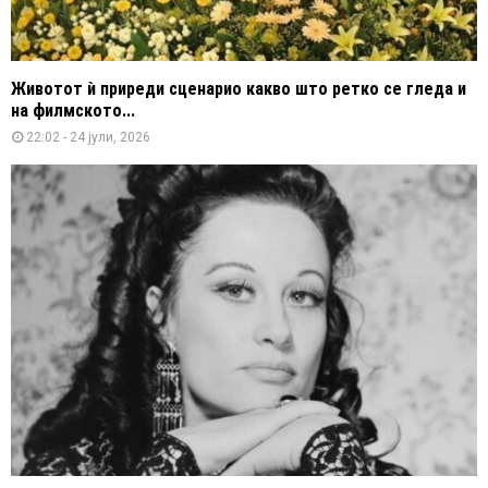
Животот ѝ приреди сценарио какво што ретко се гледа и
на филмското...
22:02 - 24 јули, 2026