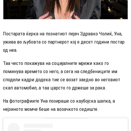
Постарата ќерка на познатиот пејач Здравко Чолиќ, Уна,
ужива во љубовта со партнерот кој е десет години постар
од неа.
Таа често покажува на социјалните мрежи како го
поминува времето со него, а сега на следбениците им
сподели кадри додека тие се возат заедно во неговиот
скап автомобил, а таа цврсто го држеше за рака.
На фотографиите Уна позираше со каубојска шапка, а
нејзиното момче беше на возачкото седиште.