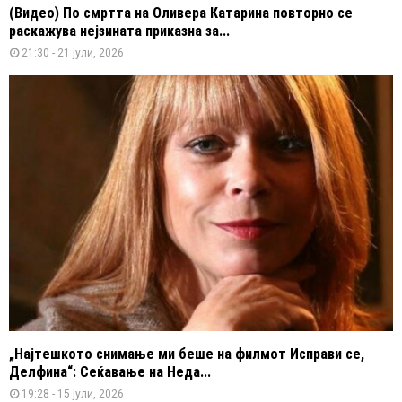
(Видео) По смртта на Оливера Катарина повторно се
раскажува нејзината приказна за...
21:30 - 21 јули, 2026
„Најтешкото снимање ми беше на филмот Исправи се,
Делфина“: Сеќавање на Неда...
19:28 - 15 јули, 2026