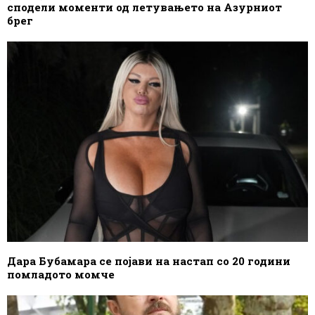
сподели моменти од летувањето на Азурниот
брег
Дара Бубамара се појави на настап со 20 години
помладото момче