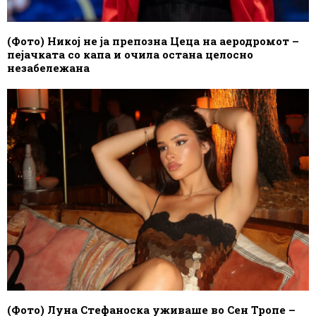
(Фото) Никој не ја препозна Цеца на аеродромот –
пејачката со капа и очила остана целосно
незабележана
(Фото) Луна Стефаноска уживаше во Сен Тропе –