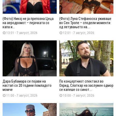
(Фото) Никој не ја препозна Цеца
(Фото) Луна Стефаноска уживаше
на аеродромот – пејачката со
во Сен Тропе – сподели моменти
капа и...
од летувањето на...
13:01 - 7 август, 2026
12:01 - 7 август, 2026
Дара Бубамара се појави на
По концертниот спектакл во
настап со 20 години помладото
Охрид, Слаткар на заслужен одмор
момче
се капеше со синот...
11:00 - 7 август, 2026
10:00 - 7 август, 2026