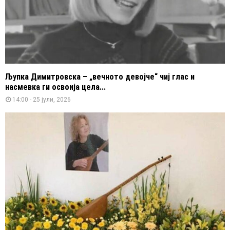
Љупка Димитровска – „вечното девојче“ чиј глас и
насмевка ги освоија цела...
14:00 - 25 јули, 2026