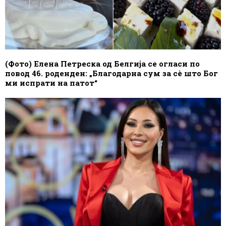
(Фото) Елена Петреска од Белгија се огласи по
повод 46. роденден: „Благодарна сум за сè што Бог
ми испрати на патот“