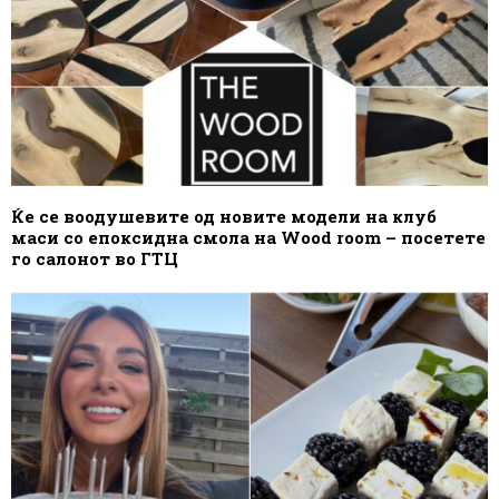
Ќе се воодушевите од новите модели на клуб
маси со епоксидна смола на Wood room – посетете
го салонот во ГТЦ