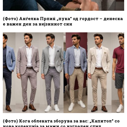
(Фото) Анѓелка Прпиќ „пука“ од гордост – денеска
е важен ден за нејзиниот син
(Фото) Кога облеката зборува за вас: „Капитол“ со
нова колекција за мажи со изграден стил