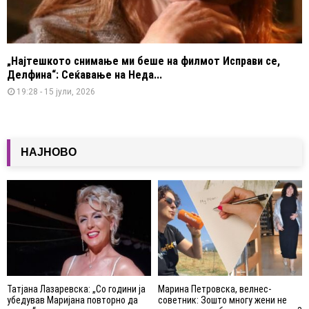
„Најтешкото снимање ми беше на филмот Исправи се,
Делфина“: Сеќавање на Неда...
19:28 - 15 јули, 2026
НАЈНОВО
Татјана Лазаревска: „Со години ја
Марина Петровска, велнес-
убедував Маријана повторно да
советник: Зошто многу жени не