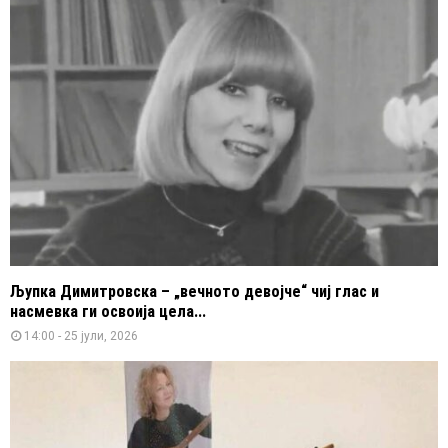
Љупка Димитровска – „вечното девојче“ чиј глас и
насмевка ги освоија цела...
14:00 - 25 јули, 2026