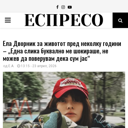
Facebook
Instagram
Youtube
PRIMARY
MENU
Ела Дворник за животот пред неколку години
– „Една слика буквално ме шокираше, не
можев да поверувам дека сум јас“
од
Е.А.
13:15 - 23 април, 2026