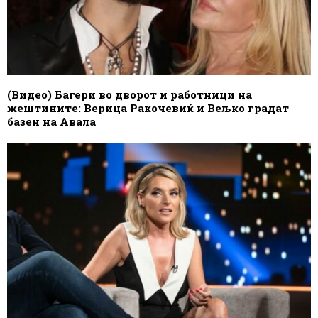
(Видео) Багери во дворот и работници на
жештините: Верица Ракочевиќ и Вељко градат
базен на Авала