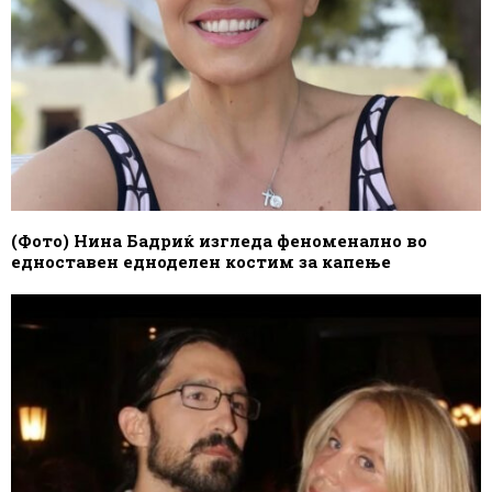
(Фото) Нина Бадриќ изгледа феноменално во
едноставен едноделен костим за капење