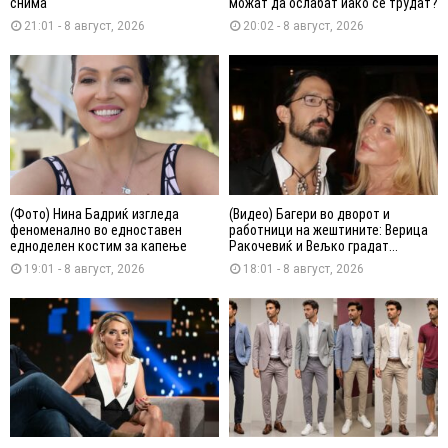
снима“
можат да ослабат иако се трудат?
21:01 - 8 август, 2026
20:02 - 8 август, 2026
(Фото) Нина Бадриќ изгледа
(Видео) Багери во дворот и
феноменално во едноставен
работници на жештините: Верица
едноделен костим за капење
Ракочевиќ и Вељко градат...
19:01 - 8 август, 2026
18:01 - 8 август, 2026