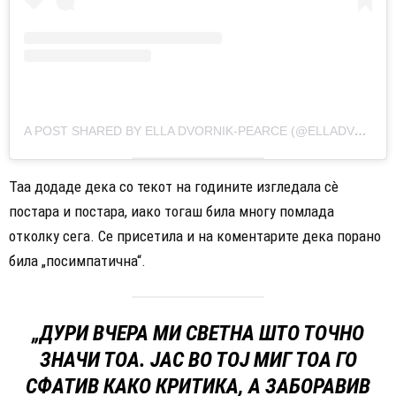
A POST SHARED BY ELLA DVORNIK-PEARCE (@ELLADVORNIK)
Таа додаде дека со текот на годините изгледала сè
постара и постара, иако тогаш била многу помлада
отколку сега. Се присетила и на коментарите дека порано
била „посимпатична“.
„ДУРИ ВЧЕРА МИ СВЕТНА ШТО ТОЧНО
ЗНАЧИ ТОА. ЈАС ВО ТОЈ МИГ ТОА ГО
СФАТИВ КАКО КРИТИКА, А ЗАБОРАВИВ