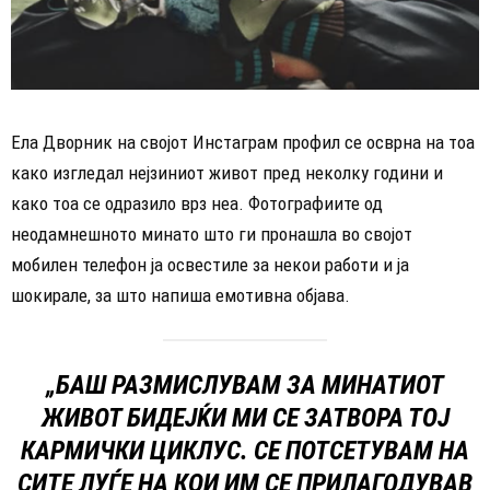
Ела Дворник на својот Инстаграм профил се осврна на тоа
како изгледал нејзиниот живот пред неколку години и
како тоа се одразило врз неа. Фотографиите од
неодамнешното минато што ги пронашла во својот
мобилен телефон ја освестиле за некои работи и ја
шокирале, за што напиша емотивна објава.
„БАШ РАЗМИСЛУВАМ ЗА МИНАТИОТ
ЖИВОТ БИДЕЈЌИ МИ СЕ ЗАТВОРА ТОЈ
КАРМИЧКИ ЦИКЛУС. СЕ ПОТСЕТУВАМ НА
СИТЕ ЛУЃЕ НА КОИ ИМ СЕ ПРИЛАГОДУВАВ