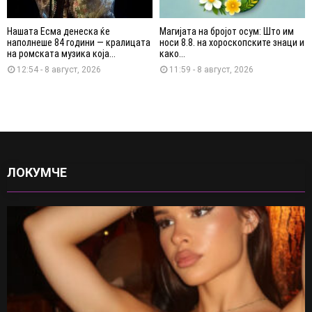
Нашата Есма денеска ќе
Магијата на бројот осум: Што им
наполнеше 84 години — кралицата
носи 8.8. на хороскопските знаци и
на ромската музика која...
како...
12:54 - 8 август, 2026
11:59 - 8 август, 2026
ЛОКУМЧЕ