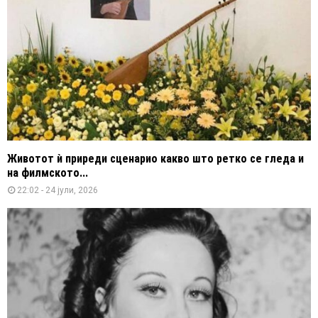
Животот ѝ приреди сценарио какво што ретко се гледа и
на филмското...
22:02 - 24 јули, 2026