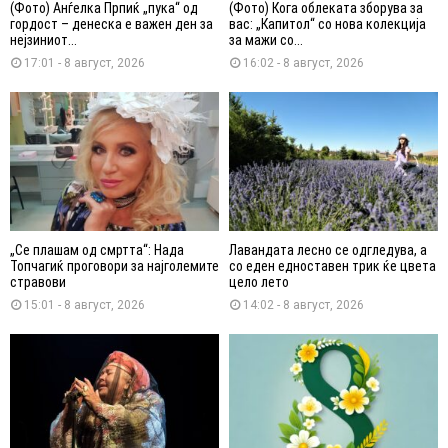
(Фото) Анѓелка Прпиќ „пука“ од
(Фото) Кога облеката зборува за
гордост – денеска е важен ден за
вас: „Капитол“ со нова колекција
нејзиниот...
за мажи со...
17:01 - 8 август, 2026
16:02 - 8 август, 2026
„Се плашам од смртта“: Нада
Лавандата лесно се одгледува, а
Топчагиќ проговори за најголемите
со еден едноставен трик ќе цвета
стравови
цело лето
15:01 - 8 август, 2026
14:02 - 8 август, 2026