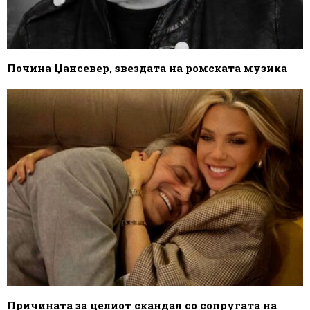
Почина Џансевер, ѕвездата на ромската музика
Причината за целиот скандал со сопругата на