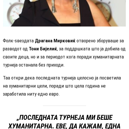
Фолк-ѕвездата
Драгана Мирковиќ
отворено зборуваше за
разводот од
Тони Бијелиќ
, за поддршката што ја добила од
своите деца, но и за периодот кога поради хуманитарната
турнеја останала без приходи.
Таа откри дека последната турнеја целосно ја посветила
на хуманитарни цели, поради што цела година не
заработила ниту едно евро.
„ПОСЛЕДНАТА ТУРНЕЈА МИ БЕШЕ
ХУМАНИТАРНА. ЕВЕ, ДА КАЖАМ, ЕДНА