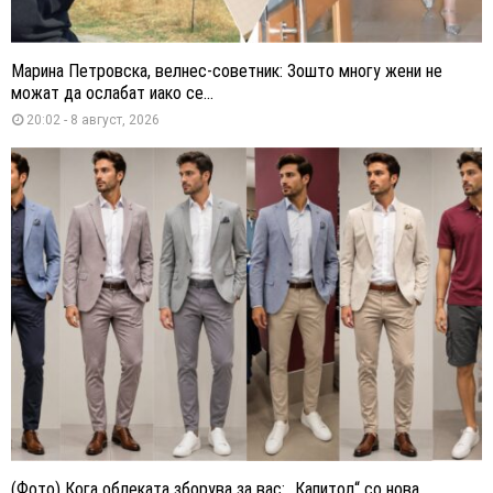
Марина Петровска, велнес-советник: Зошто многу жени не
можат да ослабат иако се...
20:02 - 8 август, 2026
(Фото) Кога облеката зборува за вас: „Капитол“ со нова