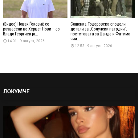
(Видео) Новак Ѓоковиќ се
Сашенка Тодоровска сподели
развесели во Херцег Нови – со
детали за „Солунски патрдии“,
Владо Георгиев ја...
претставата за Цанде и Фатима
чии...
14:01 - 9 август, 2026
12:53 - 9 август, 2026
ЛОКУМЧЕ