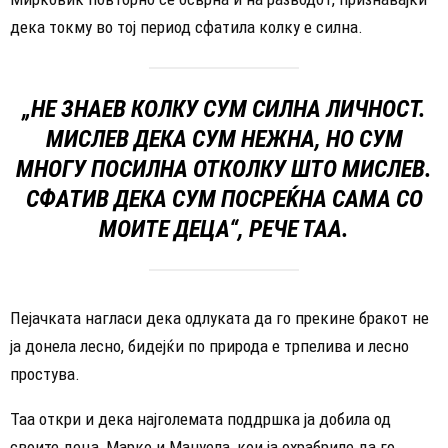
дека токму во тој период сфатила колку е силна.
„НЕ ЗНАЕВ КОЛКУ СУМ СИЛНА ЛИЧНОСТ.
МИСЛЕВ ДЕКА СУМ НЕЖНА, НО СУМ
МНОГУ ПОСИЛНА ОТКОЛКУ ШТО МИСЛЕВ.
СФАТИВ ДЕКА СУМ ПОСРЕЌНА САМА СО
МОИТЕ ДЕЦА“, РЕЧЕ ТАА.
Пејачката нагласи дека одлуката да го прекине бракот не
ја донела лесно, бидејќи по природа е трпелива и лесно
простува.
Таа откри и дека најголемата поддршка ја добила од
своите деца, Марко и Мануела, кои ја охрабриле да го