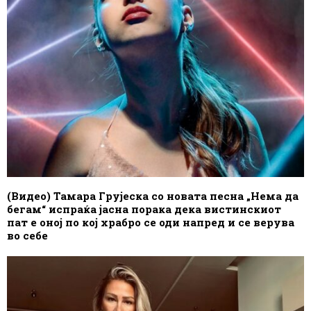
(Видео) Тамара Грујеска со новата песна „Нема да
бегам“ испраќа јасна порака дека вистинскиот
пат е оној по кој храбро се оди напред и се верува
во себе