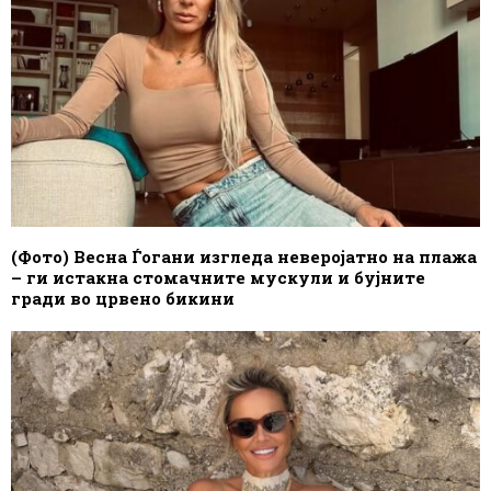
(Фото) Весна Ѓогани изгледа неверојатно на плажа
– ги истакна стомачните мускули и бујните
гради во црвено бикини