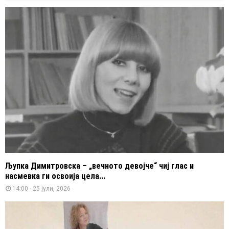
Љупка Димитровска – „вечното девојче“ чиј глас и
насмевка ги освоија цела...
14:00 - 25 јули, 2026