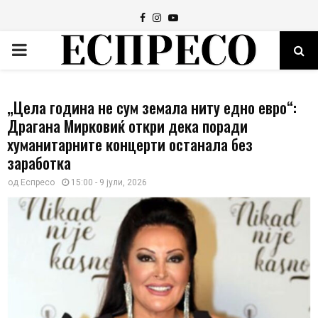
Facebook
Instagram
Youtube
PRIMARY
MENU
„Цела година не сум земала ниту едно евро“:
Драгана Мирковиќ откри дека поради
хуманитарните концерти останала без
заработка
од
Еспресо
15:00 - 9 јули, 2026