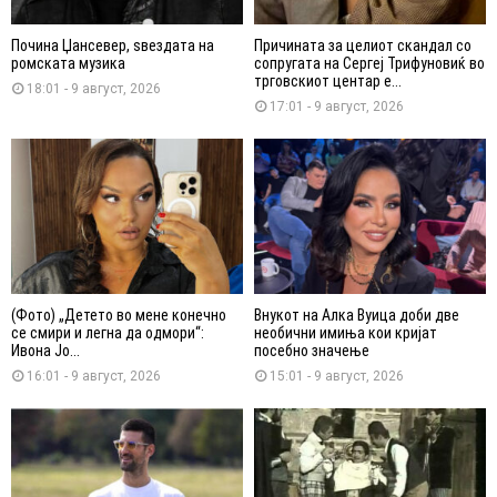
Почина Џансевер, ѕвездата на
Причината за целиот скандал со
ромската музика
сопругата на Сергеј Трифуновиќ во
трговскиот центар е...
18:01 - 9 август, 2026
17:01 - 9 август, 2026
(Фото) „Детето во мене конечно
Внукот на Алка Вуица доби две
се смири и легна да одмори“:
необични имиња кои кријат
Ивона Јо...
посебно значење
16:01 - 9 август, 2026
15:01 - 9 август, 2026