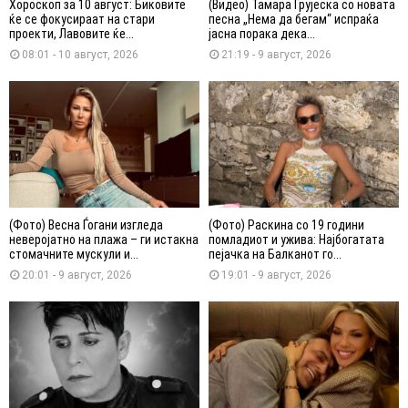
Хороскоп за 10 август: Биковите
(Видео) Тамара Грујеска со новата
ќе се фокусираат на стари
песна „Нема да бегам“ испраќа
проекти, Лавовите ќе...
јасна порака дека...
08:01 - 10 август, 2026
21:19 - 9 август, 2026
(Фото) Весна Ѓогани изгледа
(Фото) Раскина со 19 години
неверојатно на плажа – ги истакна
помладиот и ужива: Најбогатата
стомачните мускули и...
пејачка на Балканот го...
20:01 - 9 август, 2026
19:01 - 9 август, 2026