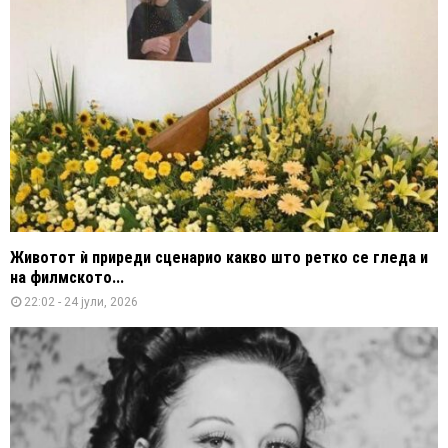
Животот ѝ приреди сценарио какво што ретко се гледа и
на филмското...
22:02 - 24 јули, 2026