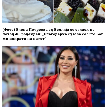
(Фото) Елена Петреска од Белгија се огласи по
повод 46. роденден: „Благодарна сум за сè што Бог
ми испрати на патот“