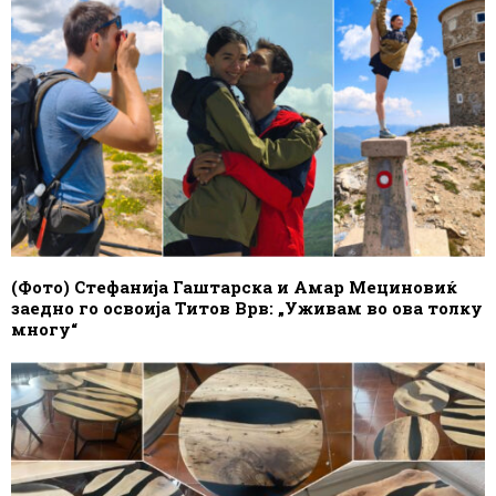
(Фото) Стефанија Гаштарска и Амар Мециновиќ
заедно го освоија Титов Врв: „Уживам во ова толку
многу“