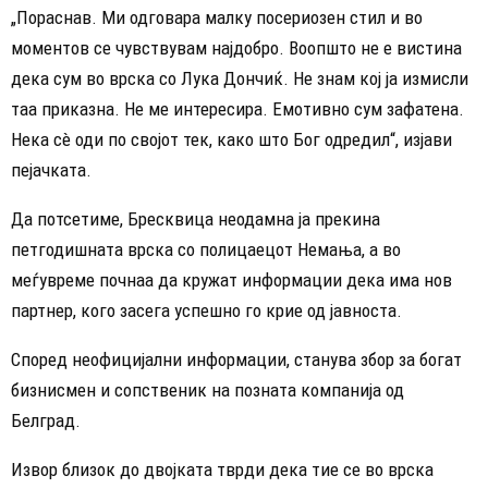
„Пораснав. Ми одговара малку посериозен стил и во
моментов се чувствувам најдобро. Воопшто не е вистина
дека сум во врска со Лука Дончиќ. Не знам кој ја измисли
таа приказна. Не ме интересира. Емотивно сум зафатена.
Нека сè оди по својот тек, како што Бог одредил“, изјави
пејачката.
Да потсетиме, Бресквица неодамна ја прекина
петгодишната врска со полицаецот Немања, а во
меѓувреме почнаа да кружат информации дека има нов
партнер, кого засега успешно го крие од јавноста.
Според неофицијални информации, станува збор за богат
бизнисмен и сопственик на позната компанија од
Белград.
Извор близок до двојката тврди дека тие се во врска