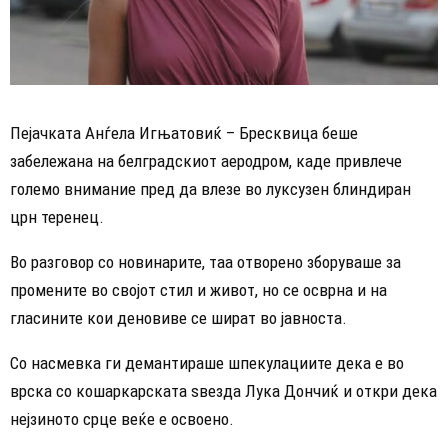
Пејачката Анѓела Игњатовиќ – Бресквица беше
забележана на белградскиот аеродром, каде привлече
големо внимание пред да влезе во луксузен блиндиран
црн теренец.
Во разговор со новинарите, таа отворено зборуваше за
промените во својот стил и живот, но се осврна и на
гласините кои деновиве се шират во јавноста.
Со насмевка ги демантираше шпекулациите дека е во
врска со кошаркарската ѕвезда Лука Дончиќ и откри дека
нејзиното срце веќе е освоено.