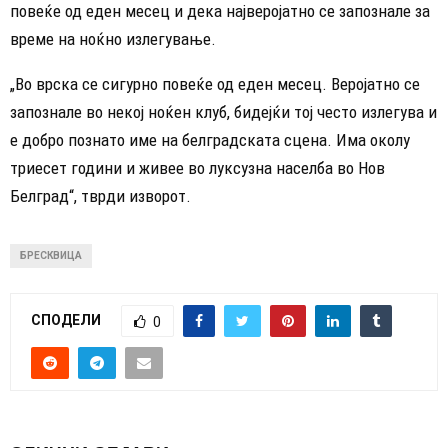
повеќе од еден месец и дека најверојатно се запознале за
време на ноќно излегување.
„Во врска се сигурно повеќе од еден месец. Веројатно се
запознале во некој ноќен клуб, бидејќи тој често излегува и
е добро познато име на белградската сцена. Има околу
триесет години и живее во луксузна населба во Нов
Белград“, тврди изворот.
БРЕСКВИЦА
СПОДЕЛИ
0