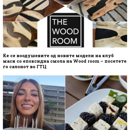
Ќе се воодушевите од новите модели на клуб
маси со епоксидна смола на Wood room – посетете
го салонот во ГТЦ