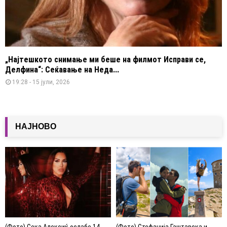
„Најтешкото снимање ми беше на филмот Исправи се,
Делфина“: Сеќавање на Неда...
19:28 - 15 јули, 2026
НАЈНОВО
(Фото) Сека Алексиќ ослабе 14
(Фото) Стефанија Гаштарска и