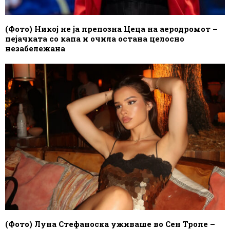
(Фото) Никој не ја препозна Цеца на аеродромот –
пејачката со капа и очила остана целосно
незабележана
(Фото) Луна Стефаноска уживаше во Сен Тропе –