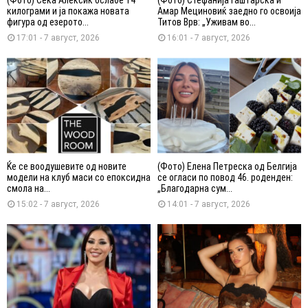
килограми и ја покажа новата
Амар Мециновиќ заедно го освоија
фигура од езерото...
Титов Врв: „Уживам во...
17:01 - 7 август, 2026
16:01 - 7 август, 2026
Ќе се воодушевите од новите
(Фото) Елена Петреска од Белгија
модели на клуб маси со епоксидна
се огласи по повод 46. роденден:
смола на...
„Благодарна сум...
15:02 - 7 август, 2026
14:01 - 7 август, 2026