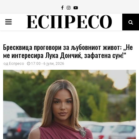
Facebook
Instagram
Youtube
PRIMARY
MENU
Бресквица проговори за љубовниот живот: „Не
ме интересира Лука Дончиќ, зафатена сум!“
од
Еспресо
17:00 - 6 јули, 2026