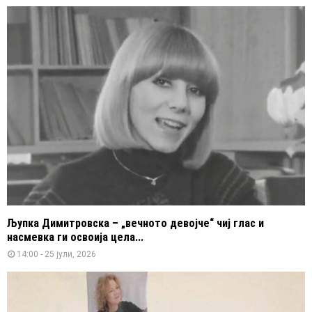
Љупка Димитровска – „вечното девојче“ чиј глас и
насмевка ги освоија цела...
14:00 - 25 јули, 2026