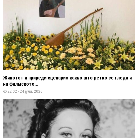
Животот ѝ приреди сценарио какво што ретко се гледа и
на филмското...
22:02 - 24 јули, 2026