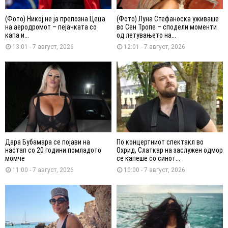
(Фото) Никој не ја препозна Цеца
(Фото) Луна Стефаноска уживаше
на аеродромот – пејачката со
во Сен Тропе – сподели моменти
капа и...
од летувањето на...
13:01 - 7 август, 2026
12:01 - 7 август, 2026
Дара Бубамара се појави на
По концертниот спектакл во
настап со 20 години помладото
Охрид, Слаткар на заслужен одмор
момче
се капеше со синот...
11:00 - 7 август, 2026
10:00 - 7 август, 2026