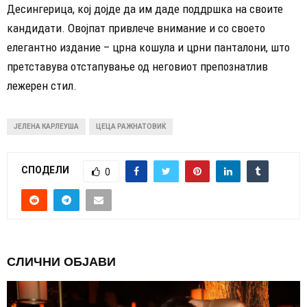
Десингерица, кој дојде да им даде поддршка на своите
кандидати. Овојпат привлече внимание и со своето
елегантно издание – црна кошула и црни панталони, што
претставува отстапување од неговиот препознатлив
лежерен стил.
ЈЕЛЕНА КАРЛЕУША
ЦЕЦА РАЖНАТОВИЌ
СПОДЕЛИ
0
СЛИЧНИ ОБЈАВИ