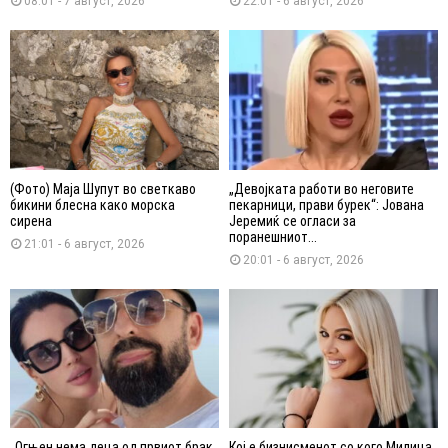
08:01 - 7 август, 2026
22:01 - 6 август, 2026
(Фото) Маја Шупут во светкаво
„Девојката работи во неговите
бикини блесна како морска
пекарници, прави бурек“: Јована
сирена
Јеремиќ се огласи за
поранешниот...
21:01 - 6 август, 2026
20:01 - 6 август, 2026
„Огњен нема деца од првиот брак,
Кој е бизнисменот со кого Милица