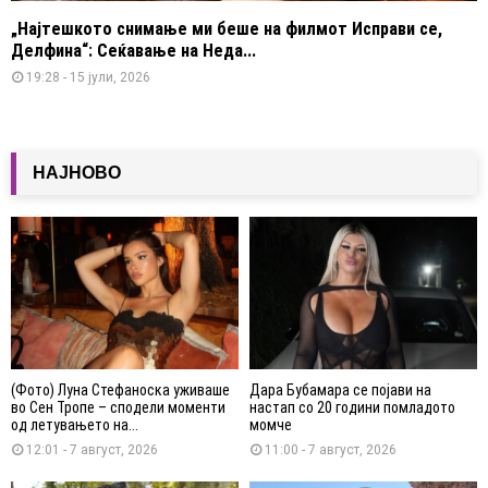
„Најтешкото снимање ми беше на филмот Исправи се,
Делфина“: Сеќавање на Неда...
19:28 - 15 јули, 2026
НАЈНОВО
(Фото) Луна Стефаноска уживаше
Дара Бубамара се појави на
во Сен Тропе – сподели моменти
настап со 20 години помладото
од летувањето на...
момче
12:01 - 7 август, 2026
11:00 - 7 август, 2026