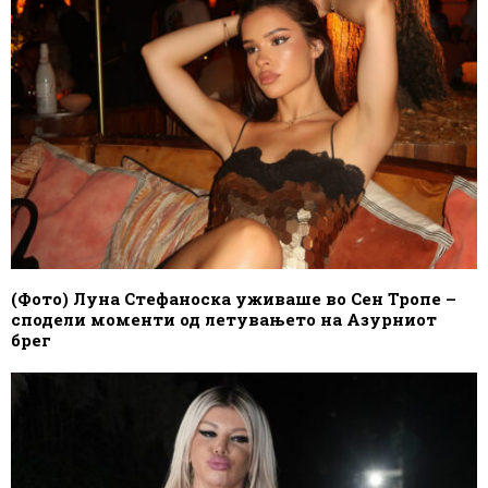
(Фото) Луна Стефаноска уживаше во Сен Тропе –
сподели моменти од летувањето на Азурниот
брег