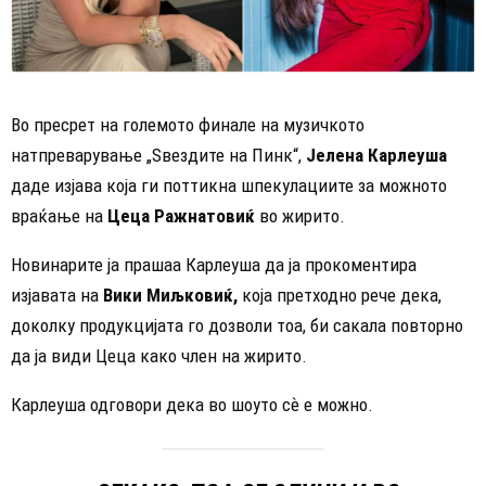
Во пресрет на големото финале на музичкото
натпреварување „Ѕвездите на Пинк“,
Јелена Карлеуша
даде изјава која ги поттикна шпекулациите за можното
враќање на
Цеца Ражнатовиќ
во жирито.
Новинарите ја прашаа Карлеуша да ја прокоментира
изјавата на
Вики Миљковиќ,
која претходно рече дека,
доколку продукцијата го дозволи тоа, би сакала повторно
да ја види Цеца како член на жирито.
Карлеуша одговори дека во шоуто сѐ е можно.