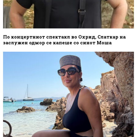
По концертниот спектакл во Охрид, Слаткар на
заслужен одмор се капеше со синот Моша