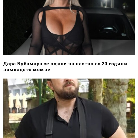
Дара Бубамара се појави на настап со 20 години
помладото момче