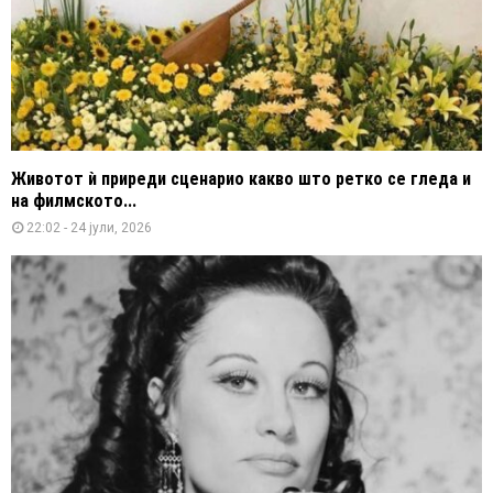
Животот ѝ приреди сценарио какво што ретко се гледа и
на филмското...
22:02 - 24 јули, 2026