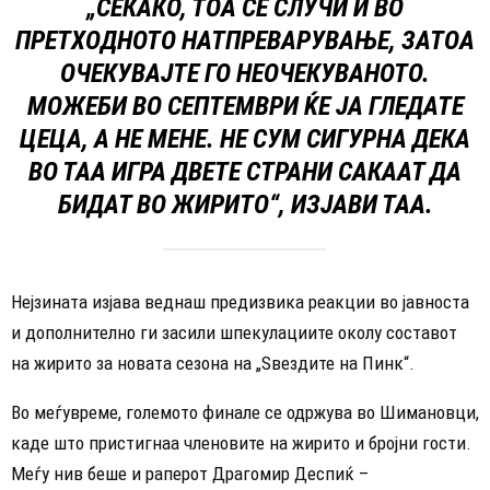
„СЕКАКО, ТОА СЕ СЛУЧИ И ВО
ПРЕТХОДНОТО НАТПРЕВАРУВАЊЕ, ЗАТОА
ОЧЕКУВАЈТЕ ГО НЕОЧЕКУВАНОТО.
МОЖЕБИ ВО СЕПТЕМВРИ ЌЕ ЈА ГЛЕДАТЕ
ЦЕЦА, А НЕ МЕНЕ. НЕ СУМ СИГУРНА ДЕКА
ВО ТАА ИГРА ДВЕТЕ СТРАНИ САКААТ ДА
БИДАТ ВО ЖИРИТО“, ИЗЈАВИ ТАА.
Нејзината изјава веднаш предизвика реакции во јавноста
и дополнително ги засили шпекулациите околу составот
на жирито за новата сезона на „Ѕвездите на Пинк“.
Во меѓувреме, големото финале се одржува во Шимановци,
каде што пристигнаа членовите на жирито и бројни гости.
Меѓу нив беше и раперот Драгомир Деспиќ –