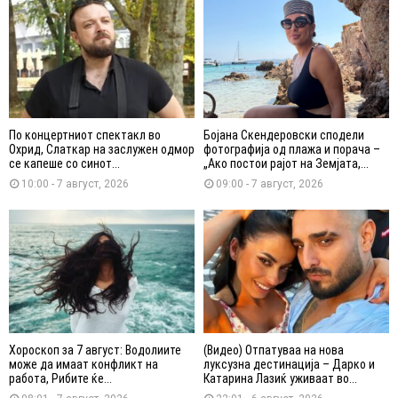
По концертниот спектакл во
Бојана Скендеровски сподели
Охрид, Слаткар на заслужен одмор
фотографија од плажа и порача –
се капеше со синот...
„Ако постои рајот на Земјата,...
10:00 - 7 август, 2026
09:00 - 7 август, 2026
Хороскоп за 7 август: Водолиите
(Видео) Отпатуваа на нова
може да имаат конфликт на
луксузна дестинација – Дарко и
работа, Рибите ќе...
Катарина Лазиќ уживаат во...