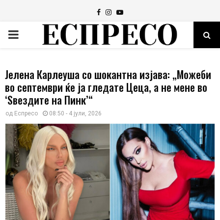
Facebook
Instagram
Youtube
PRIMARY
MENU
Јелена Карлеуша со шокантна изјава: „Можеби
во септември ќе ја гледате Цеца, а не мене во
‘Ѕвездите на Пинк’“
од
Еспресо
08:50 - 4 јули, 2026