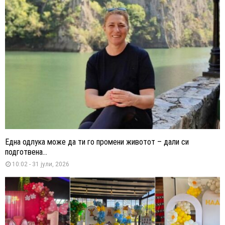
Една одлука може да ти го промени животот – дали си
подготвена...
10:02 - 31 јули, 2026