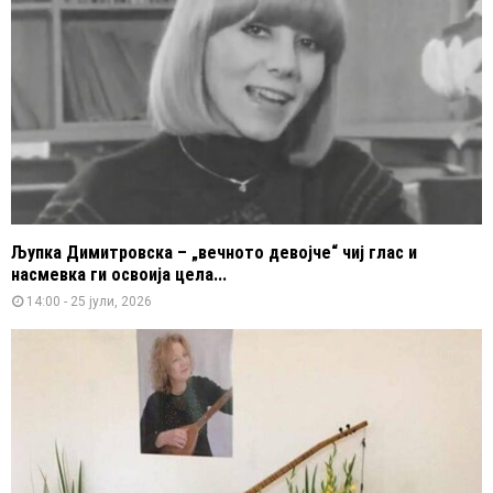
Љупка Димитровска – „вечното девојче“ чиј глас и
насмевка ги освоија цела...
14:00 - 25 јули, 2026